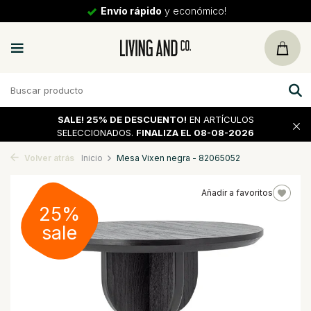
Envío rápido
y económico!
SALE!
25% DE DESCUENTO!
EN ARTÍCULOS
SELECCIONADOS.
FINALIZA EL 08-08-2026
Volver atrás
Inicio
Mesa Vixen negra - 82065052
Añadir a favoritos
25%
sale