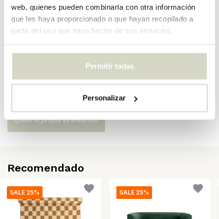
web, quienes pueden combinarla con otra información
SKU
82065052
que les haya proporcionado o que hayan recopilado a
partir del uso que haya hecho de sus servicios.
EAN
5711173350636
Permitir todas
Opiniones
There are no reviews written yet about this product..
Personalizar
Crear tu propia evaluación
Recomendado
SALE 25%
SALE 25%