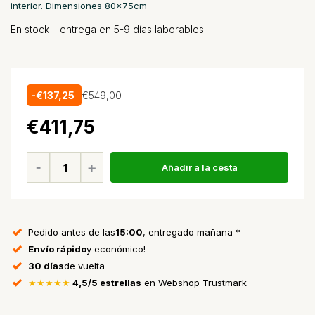
interior. Dimensiones 80x75cm
En stock – entrega en 5-9 días laborables
-€137,25
€549,00
€411,75
Añadir a la cesta
Pedido antes de las
15:00
, entregado mañana *
Envío rápido
y económico!
30 días
de vuelta
★★★★★
4,5/5 estrellas
en Webshop Trustmark