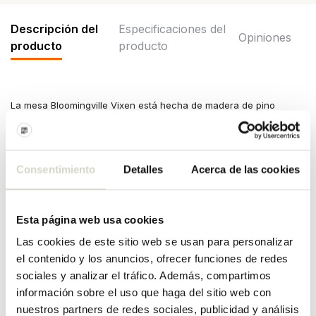
Descripción del
Especificaciones del
Opiniones
producto
producto
La mesa Bloomingville Vixen está hecha de madera de pino
lacada en negro y tiene una llamativa estructura de madera y una
base escultórica. El diseño elegante se adapta a cualquier
interior. Dimensiones 80x75cm
Consentimiento
Detalles
Acerca de las cookies
Dimensiones: diámetro 80 x alto 75cm
Material: madera, mdf
Color: negro
Otros: limpiar con un paño húmedo.
Esta página web usa cookies
ESPECIFICACIONES DEL
Las cookies de este sitio web se usan para personalizar
PRODUCTO
el contenido y los anuncios, ofrecer funciones de redes
sociales y analizar el tráfico. Además, compartimos
información sobre el uso que haga del sitio web con
Número de artículo
82065052
nuestros partners de redes sociales, publicidad y análisis