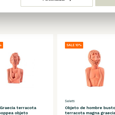
%
SALE 10%
Seletti
Graecia terracota
Objeto de hombre busto
poppea objeto
terracota magna graeci