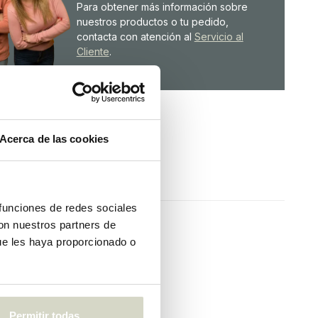
Para obtener más información sobre
nuestros productos o tu pedido,
contacta con atención al
Servicio al
Cliente
.
Acerca de las cookies
 funciones de redes sociales
con nuestros partners de
ue les haya proporcionado o
Permitir todas