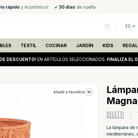
ío rápido
y económico!
30 días
de vuelta
ES
BLES
TEXTIL
COCINAR
JARDÍN
KIDS
REGAL
DE DESCUENTO!
EN ARTÍCULOS SELECCIONADOS.
FINALIZA EL 
Lámpar
Añadir a favoritos
Magna 
10%
sale
SELETTI
La lámpara de 
mediterráneo, 