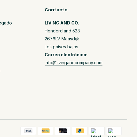
Contacto
regado
LIVING AND CO.
Honderdland 528
2676LV Maasdijk
Los países bajos
Correo electrónico:
info@livingandcompany.com
i