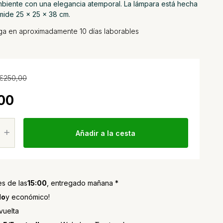
mbiente con una elegancia atemporal. La lámpara está hecha
mide 25 x 25 x 38 cm.
ega en aproximadamente 10 días laborables
€250,00
00
Añadir a la cesta
s de las
15:00
, entregado mañana *
do
y económico!
vuelta