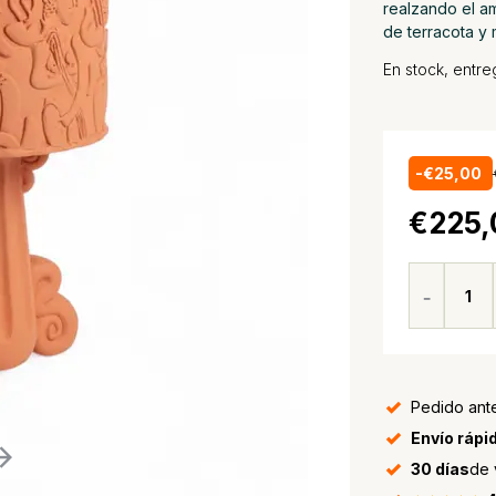
realzando el a
de terracota y 
En stock, entr
-€25,00
€225,
Pedido ante
Envío rápi
30 días
de 