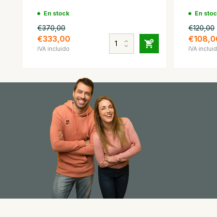
En stock
En sto
€370,00
€120,00
€333,00
€108,0
IVA incluido
IVA inclui