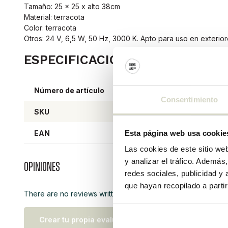
Tamaño: 25 x 25 x alto 38cm
Material: terracota
Color: terracota
Otros: 24 V, 6,5 W, 50 Hz, 3000 K. Apto para uso en exterior
ESPECIFICACIONES DEL PRODU
Número de artículo
11533
Consentimiento
SKU
11533
EAN
80082
Esta página web usa cookie
Las cookies de este sitio we
y analizar el tráfico. Ademá
Opiniones
redes sociales, publicidad y
que hayan recopilado a parti
There are no reviews written yet about this product..
Crear tu propia evaluación