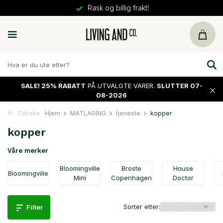
30 dager
retur
SALE!
25% RABATT
PÅ UTVALGTE VARER.
SLUTTER 07-
08-2026
Tilbake
Hjem
MATLAGING
tjeneste
kopper
kopper
Våre merker
Bloomingville
Broste
House
Bloomingville
Mini
Copenhagen
Doctor
Sorter etter:
Filter