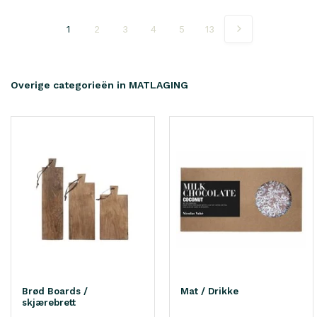
1
2
3
4
5
13
Overige categorieën in MATLAGING
Brød Boards /
Mat / Drikke
skjærebrett