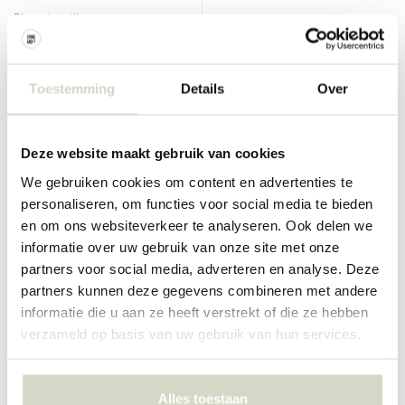
Bloomingville
Bloomingville
Lindsay krussett med 4
Joris krussett med 4
€74,90
€54,90
Toestemming
Details
Over
Inkl. mva
Inkl. mva
Deze website maakt gebruik van cookies
We gebruiken cookies om content en advertenties te
personaliseren, om functies voor social media te bieden
en om ons websiteverkeer te analyseren. Ook delen we
informatie over uw gebruik van onze site met onze
partners voor social media, adverteren en analyse. Deze
partners kunnen deze gegevens combineren met andere
informatie die u aan ze heeft verstrekt of die ze hebben
verzameld op basis van uw gebruik van hun services.
Bloomingville
Bloomingville
Floki rosa krus, sett med 4
Floki krus grønne sett med 4
Alles toestaan