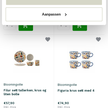
€74,90
€74,90
Inkl. mva
Inkl. mva
• På lager
• På lager
Aanpassen
Bloomingville
Bloomingville
Filur sett tallerken, krus og
Figuria krus sett med 4
liten bolle
€57,90
€74,90
Inkl. mva
Inkl. mva