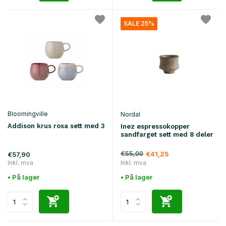
SALE 25%
Bloomingville
Nordal
Addison krus rosa sett med 3
Inez espressokopper
sandfarget sett med 8 deler
€55,00
€41,25
€57,90
Inkl. mva
Inkl. mva
• På lager
• På lager