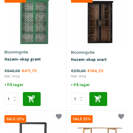
Bloomingville
Bloomingville
Hazem-skap grønt
Hazem-skap svart
€549,00
€219,00
€411,75
€164,25
Inkl. mva
Inkl. mva
• På lager
• På lager
SALE 25%
SALE 25%