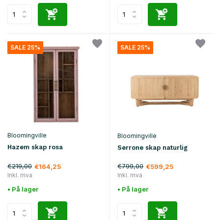
SALE 25%
SALE 25%
Bloomingville
Bloomingville
Hazem skap rosa
Serrone skap naturlig
€219,00
€799,00
€164,25
€599,25
Inkl. mva
Inkl. mva
• På lager
• På lager