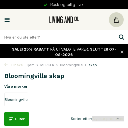
30 dager
retur
SALE!
25% RABATT
PÅ UTVALGTE VARER.
SLUTTER 07-
08-2026
Tilbake
Hjem
MERKER
Bloomingville
skap
Bloomingville skap
Våre merker
Bloomingville
Sorter etter:
Filter