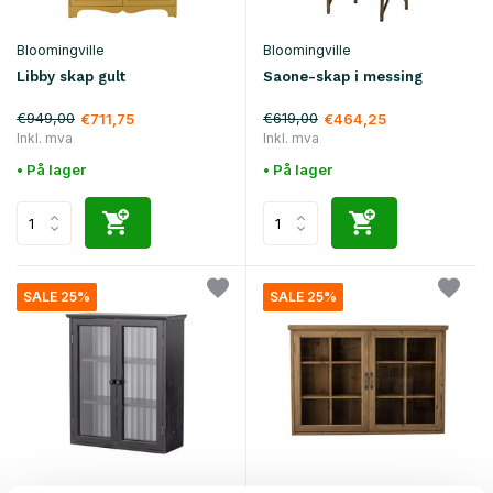
Bloomingville
Bloomingville
Libby skap gult
Saone-skap i messing
€949,00
€619,00
€711,75
€464,25
Inkl. mva
Inkl. mva
• På lager
• På lager
SALE 25%
SALE 25%