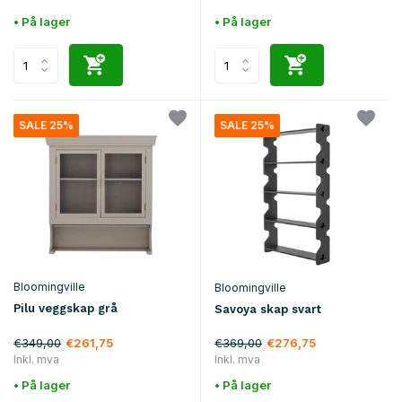
• På lager
• På lager
SALE 25%
SALE 25%
Bloomingville
Bloomingville
Pilu veggskap grå
Savoya skap svart
€349,00
€369,00
€261,75
€276,75
Inkl. mva
Inkl. mva
• På lager
• På lager