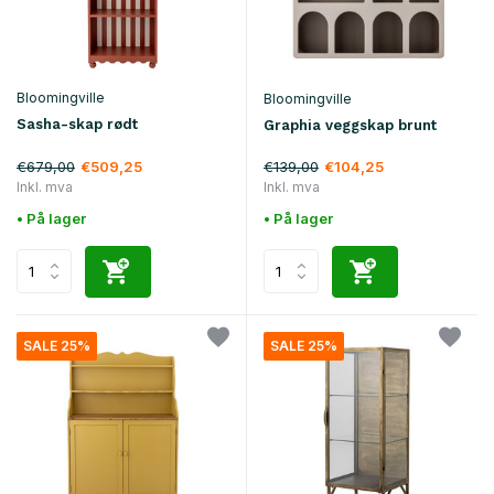
Bloomingville
Bloomingville
Sasha-skap rødt
Graphia veggskap brunt
€679,00
€139,00
€509,25
€104,25
Inkl. mva
Inkl. mva
• På lager
• På lager
SALE 25%
SALE 25%