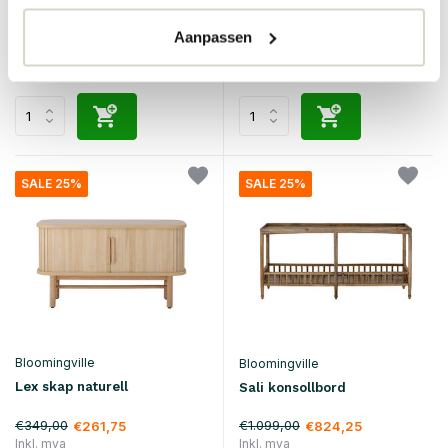
€139,00
€899,00
€104,25
€674,25
Aanpassen
Inkl. mva
Inkl. mva
• På lager
• På lager
SALE 25%
SALE 25%
Bloomingville
Bloomingville
Lex skap naturell
Sali konsollbord
€349,00
€1.099,00
€261,75
€824,25
Inkl. mva
Inkl. mva