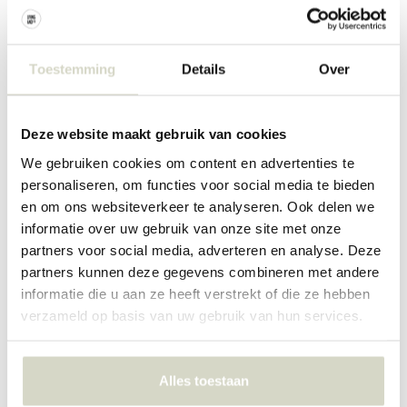
Bloomingville
Bloomingville
Hazem-skap svart
Ruthie skap naturlig
€379,00
€749,00
€284,25
€561,75
Toestemming
Details
Over
Inkl. mva
Inkl. mva
• På lager
• På lager
Deze website maakt gebruik van cookies
We gebruiken cookies om content en advertenties te
personaliseren, om functies voor social media te bieden
en om ons websiteverkeer te analyseren. Ook delen we
SALE 25%
SALE 25%
informatie over uw gebruik van onze site met onze
partners voor social media, adverteren en analyse. Deze
partners kunnen deze gegevens combineren met andere
informatie die u aan ze heeft verstrekt of die ze hebben
verzameld op basis van uw gebruik van hun services.
Bloomingville
Bloomingville
Alles toestaan
Graphia-skap hvitt
Marikka skap naturell