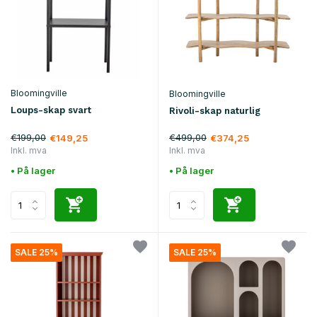
Bloomingville
Bloomingville
Loups-skap svart
Rivoli-skap naturlig
€199,00
€499,00
€149,25
€374,25
Inkl. mva
Inkl. mva
• På lager
• På lager
SALE 25%
SALE 25%