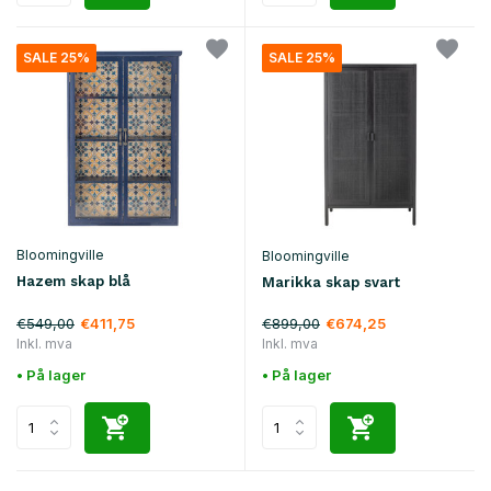
SALE 25%
SALE 25%
Bloomingville
Bloomingville
Hazem skap blå
Marikka skap svart
€549,00
€899,00
€411,75
€674,25
Inkl. mva
Inkl. mva
• På lager
• På lager