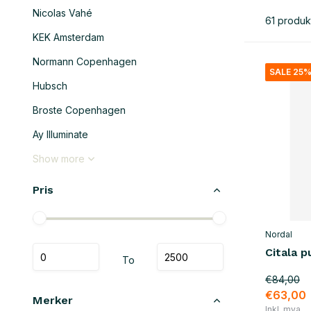
Nicolas Vahé
61 produk
KEK Amsterdam
Normann Copenhagen
SALE 25
Hubsch
Broste Copenhagen
Ay Illuminate
Show more
Pris
Nordal
Citala p
To
€84,00
€63,00
Merker
Inkl. mva