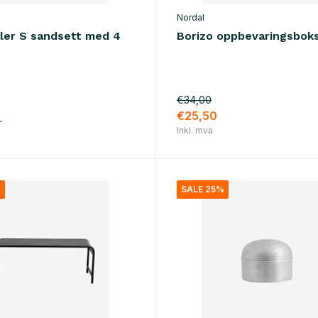
Nordal
åler S sandsett med 4
Borizo oppbevaringsbok
€34,00
€25,50
r
Inkl. mva
%
SALE 25%