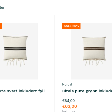
ter
%
SALE 25%
Nordal
ute svart inkludert fyll
Citala pute grønn inklude
€84,00
€63,00
Inkl. mva