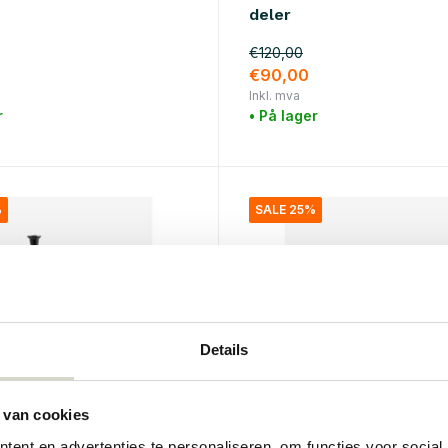
deler
€120,00
€90,00
Inkl. mva
r
• På lager
%
SALE 25%
Details
 van cookies
Nordal
ent en advertenties te personaliseren, om functies voor social