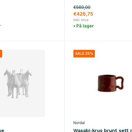
€569,00
€426,75
Inkl. mva
r
• På lager
%
SALE 25%
Nordal
se
Wasabi-krus brunt sett 