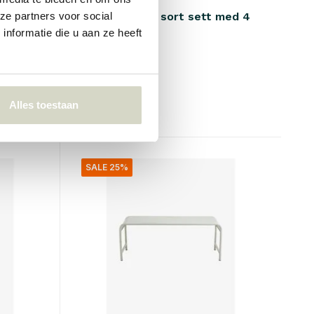
med 4
Inez skåler M sort sett med 4
ze partners voor social
stk
nformatie die u aan ze heeft
€94,00
€70,50
Inkl. mva
• På lager
Alles toestaan
SALE 25%