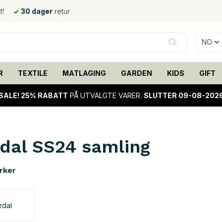
t!
30 dager
retur
NO
R
TEXTILE
MATLAGING
GARDEN
KIDS
GIFT
SALE!
25% RABATT
PÅ UTVALGTE VARER.
SLUTTER 09-08-202
dal SS24 samling
rker
rdal