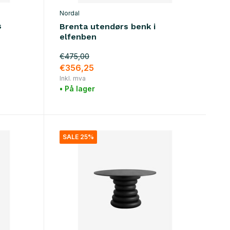
Nordal
s
Brenta utendørs benk i
elfenben
€475,00
€356,25
Inkl. mva
• På lager
SALE 25%