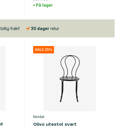
• På lager
illig frakt!
30 dager
retur
SALE 25%
Nordal
nt
Olivo utestol svart