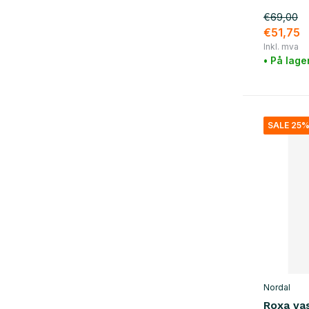
brun
(11)
€69,00
gull
(2)
€51,75
Inkl. mva
naturlig
(10)
• På lage
Show more
materiale
SALE 25
tre
(13)
marmor
(3)
rotting
(2)
bomull
(10)
ull
(4)
Glass / Keramikk
(13)
jern
(31)
Nordal
lær
(1)
Roxa va