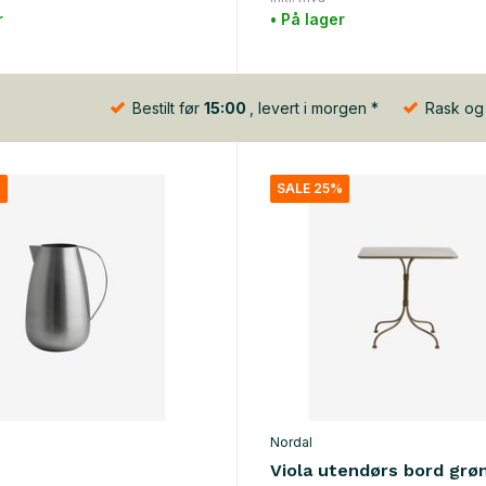
r
• På lager
Bestilt før
15:00
, levert i morgen *
Rask og b
%
SALE 25%
Nordal
Viola utendørs bord grø