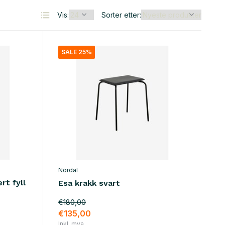
Vis:
Sorter etter:
SALE 25%
Nordal
rt fyll
Esa krakk svart
€180,00
€135,00
Inkl. mva