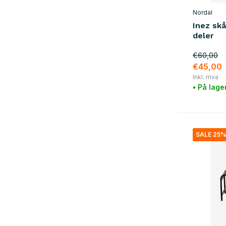
Nordal
Inez sk
deler
€60,00
€45,00
Inkl. mva
• På lage
SALE 25