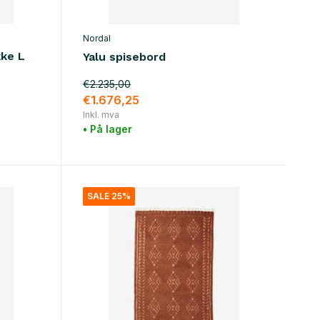
Nordal
ke L
Yalu spisebord
€2.235,00
€1.676,25
Inkl. mva
• På lager
SALE 25%