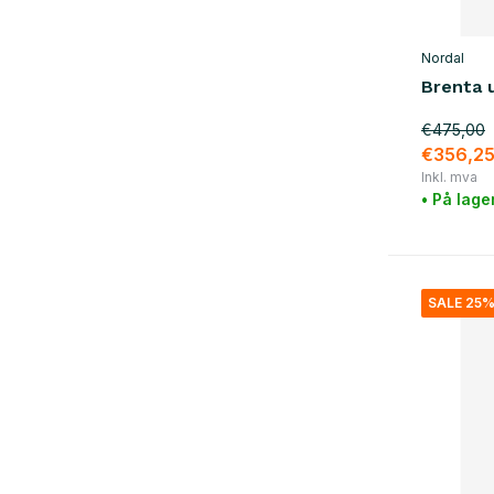
Nordal
Brenta 
€475,00
€356,2
Inkl. mva
• På lage
SALE 25