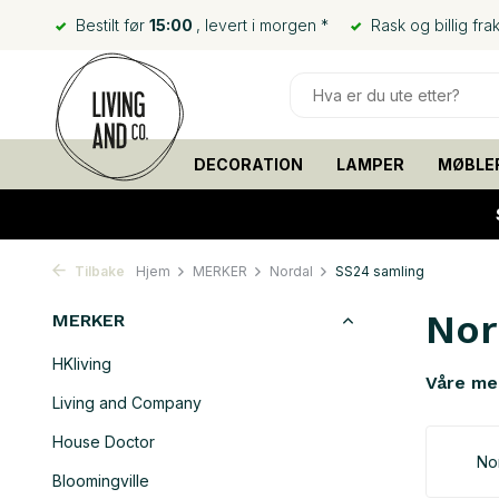
Bestilt før
15:00
, levert i morgen *
Rask og billig frak
DECORATION
LAMPER
MØBLE
Tilbake
Hjem
MERKER
Nordal
SS24 samling
Nor
MERKER
HKliving
Våre me
Living and Company
House Doctor
No
Bloomingville