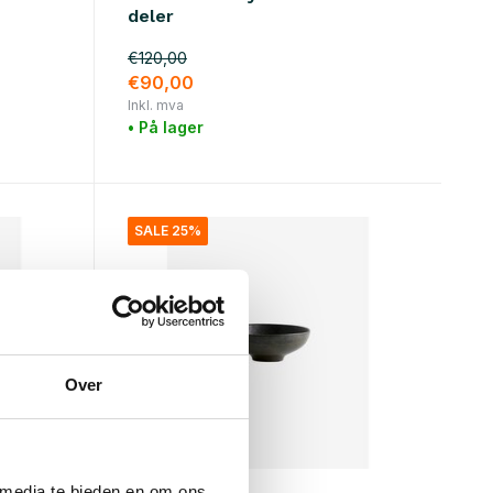
deler
€120,00
€90,00
Inkl. mva
• På lager
SALE 25%
Over
Nordal
 media te bieden en om ons