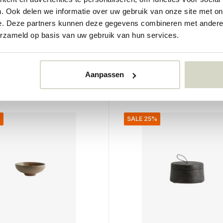
ysestake
Inez skåler M sandsett 
. Ook delen we informatie over uw gebruik van onze site met on
deler
e. Deze partners kunnen deze gegevens combineren met andere i
erzameld op basis van uw gebruik van hun services.
€98,00
€73,50
Inkl. mva
r
• På lager
Aanpassen
%
SALE 25%