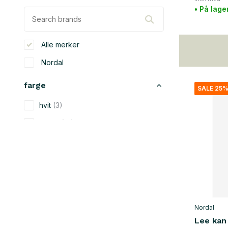
• På lage
Alle merker
Nordal
farge
SALE 25
hvit
(3)
beige
(13)
svart
(23)
blå
(1)
grønn
(5)
orange
(1)
Nordal
rød
(4)
Lee kan