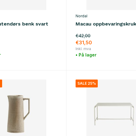
Nordal
utendørs benk svart
Macau oppbevaringskruk
€42,00
5
€31,50
Inkl. mva
r
• På lager
%
SALE 25%