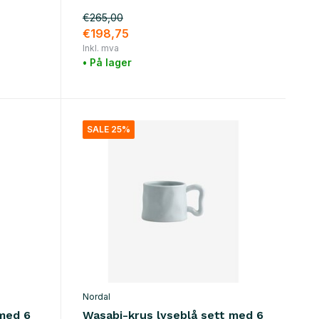
€265,00
€198,75
Inkl. mva
• På lager
SALE 25%
Nordal
med 6
Wasabi-krus lyseblå sett med 6