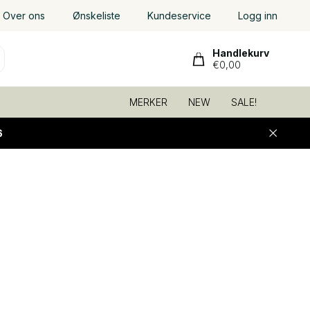
Over ons
Ønskeliste
Kundeservice
Logg inn
Handlekurv
€0,00
MERKER
NEW
SALE!
6