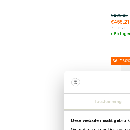
€606,95
€455,21
Inkl. mva
• På lage
SALE 60
Toestemming
Deze website maakt gebruik
Nordal
We gebruiken cookies om cont