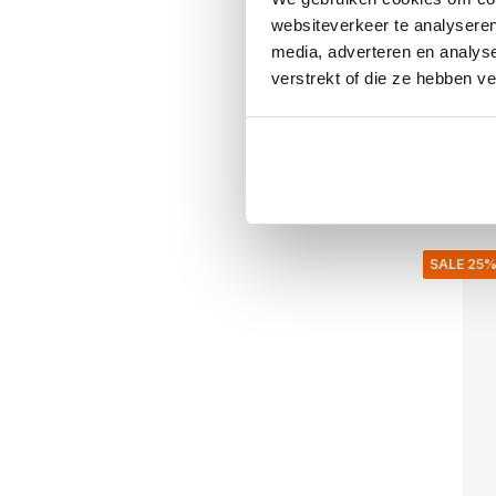
Ulopu l
websiteverkeer te analyseren
media, adverteren en analys
verstrekt of die ze hebben v
€125,00
€50,00
Inkl. mva
• På lage
SALE 25