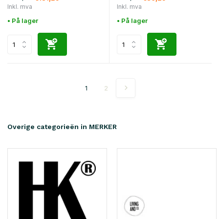
Inkl. mva
Inkl. mva
• På lager
• På lager
1
2
Overige categorieën in MERKER