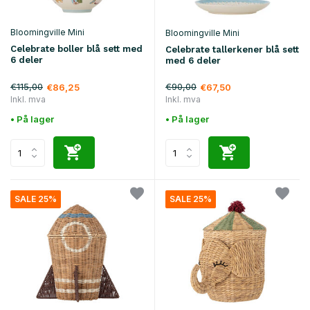
Bloomingville Mini
Bloomingville Mini
Celebrate boller blå sett med
Celebrate tallerkener blå sett
6 deler
med 6 deler
€115,00
€90,00
€86,25
€67,50
Inkl. mva
Inkl. mva
• På lager
• På lager
SALE 25%
SALE 25%