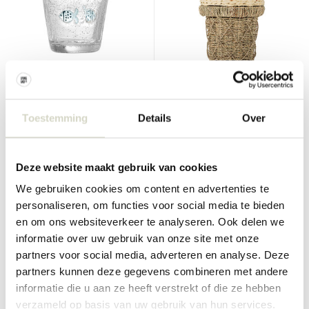
Bloomingville Mini
Bloomingville Mini
Finney glasssett med 6 deler
Cillie-kurv
Toestemming
Details
Over
€100,00
€84,90
€75,00
€63,67
Inkl. mva
Inkl. mva
• På lager
• På lager
Deze website maakt gebruik van cookies
We gebruiken cookies om content en advertenties te
personaliseren, om functies voor social media te bieden
en om ons websiteverkeer te analyseren. Ook delen we
SALE 25%
SALE 25%
informatie over uw gebruik van onze site met onze
partners voor social media, adverteren en analyse. Deze
partners kunnen deze gegevens combineren met andere
informatie die u aan ze heeft verstrekt of die ze hebben
verzameld op basis van uw gebruik van hun services.