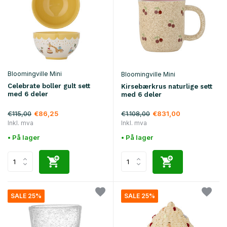
Bloomingville Mini
Bloomingville Mini
Celebrate boller gult sett
Kirsebærkrus naturlige sett
med 6 deler
med 6 deler
€115,00
€1.108,00
€86,25
€831,00
Inkl. mva
Inkl. mva
• På lager
• På lager
SALE 25%
SALE 25%