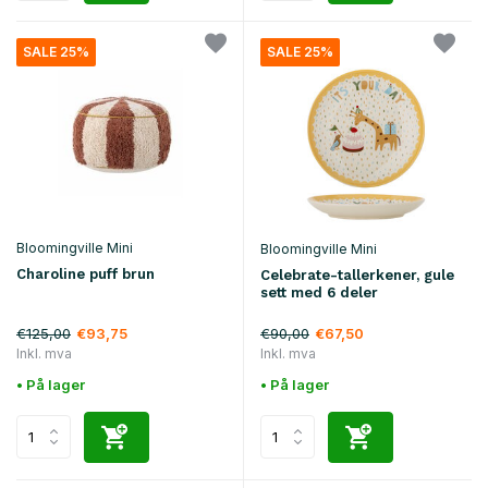
SALE 25%
SALE 25%
Bloomingville Mini
Bloomingville Mini
Charoline puff brun
Celebrate-tallerkener, gule
sett med 6 deler
€125,00
€90,00
€93,75
€67,50
Inkl. mva
Inkl. mva
• På lager
• På lager