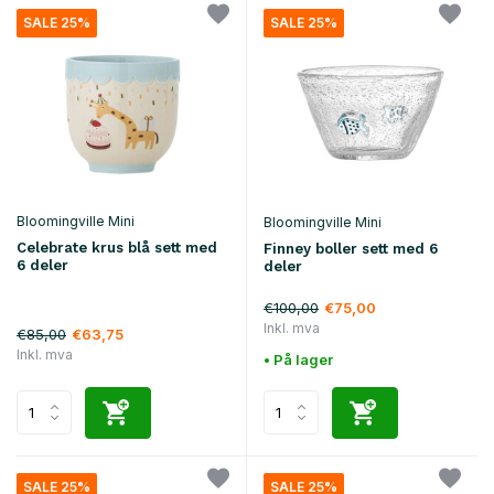
SALE 25%
SALE 25%
Bloomingville Mini
Bloomingville Mini
Celebrate krus blå sett med
Finney boller sett med 6
6 deler
deler
€100,00
€75,00
Inkl. mva
€85,00
€63,75
Inkl. mva
• På lager
SALE 25%
SALE 25%