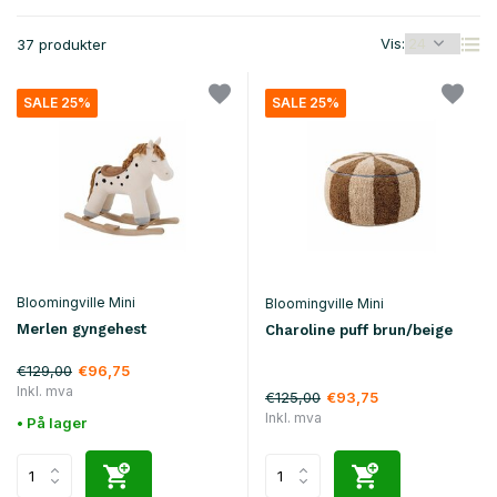
Vis:
37 produkter
SALE 25%
SALE 25%
Bloomingville Mini
Bloomingville Mini
Merlen gyngehest
Charoline puff brun/beige
€129,00
€96,75
Inkl. mva
€125,00
€93,75
Inkl. mva
• På lager