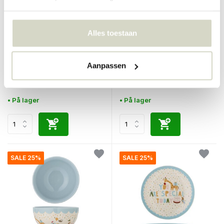
Alles toestaan
Bloomingville Mini
Bloomingville Mini
Colorine krus naturfarget
Colorine skåler naturlige sett
sett med 6 deler
med 6 deler
Aanpassen
€115,00
€140,00
€86,25
€105,00
Inkl. mva
Inkl. mva
• På lager
• På lager
SALE 25%
SALE 25%