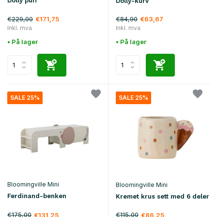
Dolly puff
Dolly-kurv
€229,00
€84,90
€171,75
€63,67
Inkl. mva
Inkl. mva
• På lager
• På lager
SALE 25%
SALE 25%
Bloomingville Mini
Bloomingville Mini
Ferdinand-benken
Kremet krus sett med 6 deler
€175,00
€115,00
€131,25
€86,25