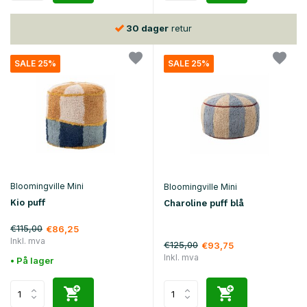
30 dager
retur
SALE 25%
SALE 25%
Bloomingville Mini
Bloomingville Mini
Kio puff
Charoline puff blå
€115,00
€86,25
Inkl. mva
€125,00
€93,75
Inkl. mva
• På lager