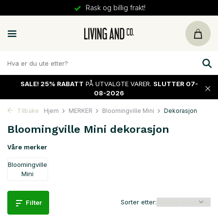
30 dager
retur
SALE!
25% RABATT
PÅ UTVALGTE VARER.
SLUTTER 07-
08-2026
Tilbake
Hjem
MERKER
Bloomingville Mini
Dekorasjon
Bloomingville Mini dekorasjon
Våre merker
Bloomingville
Mini
Sorter etter:
Filter