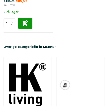
€119,95
€89,96
Inkl. mva
• På lager
Overige categorieën in MERKER