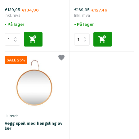
€139,95
€169,95
€104,96
€127,46
Inkl. mva
Inkl. mva
• På lager
• På lager
SALE 25%
Hubsch
Vegg speil med hengsling av
lær