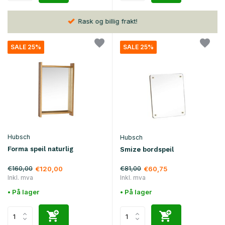
30 dager
retur
SALE 25%
SALE 25%
Hubsch
Hubsch
Forma speil naturlig
Smize bordspeil
€160,00
€81,00
€120,00
€60,75
Inkl. mva
Inkl. mva
• På lager
• På lager