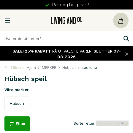
Rask og billig frakt!
SALE!
25% RABATT
PÅ UTVALGTE VARER.
SLUTTER 07-
08-2026
Tilbake
Hjem
MERKER
Hubsch
speilene
Hübsch speil
Våre merker
Hubsch
Sorter etter:
Filter