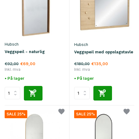
Hubsch
Hubsch
Veggspeil - naturlig
Veggspeil med oppslagstavle
€92,00
€180,00
€69,00
€135,00
Inkl. mva
Inkl. mva
• På lager
• På lager
SALE 25%
SALE 25%