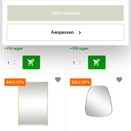
Alles toestaan
Hubsch
Hubsch
Veggspeil metall - messing
Vegg speil rundt eik - Copy
Aanpassen
€200,00
€190,00
€150,00
€142,50
Inkl. mva
Inkl. mva
• På lager
• På lager
SALE 25%
SALE 25%