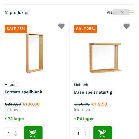
Vis:
19 produkter
SALE 25%
SALE 25%
Hubsch
Hubsch
Fortsatt speilblank
Base speil naturlig
€240,00
€150,00
€180,00
€112,50
Inkl. mva
Inkl. mva
• På lager
• På lager