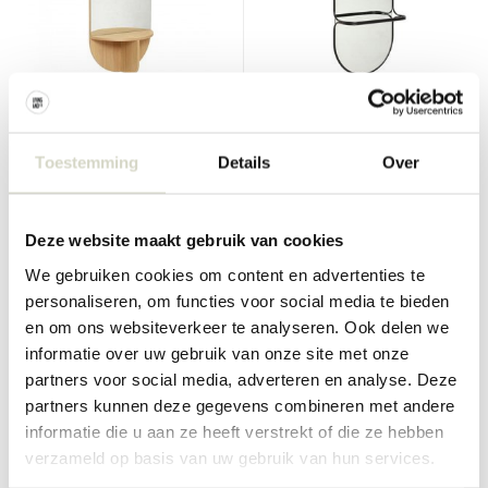
Hubsch
Hubsch
Eikespeil med hylle - naturlig
Speilmetall - svart
Toestemming
Details
Over
€260,00
€230,00
€195,00
€172,50
Inkl. mva
Inkl. mva
• På lager
• På lager
Deze website maakt gebruik van cookies
We gebruiken cookies om content en advertenties te
personaliseren, om functies voor social media te bieden
en om ons websiteverkeer te analyseren. Ook delen we
informatie over uw gebruik van onze site met onze
SALE 25%
SALE 25%
partners voor social media, adverteren en analyse. Deze
partners kunnen deze gegevens combineren met andere
informatie die u aan ze heeft verstrekt of die ze hebben
verzameld op basis van uw gebruik van hun services.