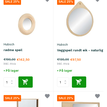
SALE 25%
SALE 25%
Hubsch
Hubsch
rødme speil
Veggspeil rundt eik - naturlig
€190,00
€130,00
€142,50
€97,50
Inkl. mva
Inkl. mva
• På lager
• På lager
SALE 25%
SALE 25%