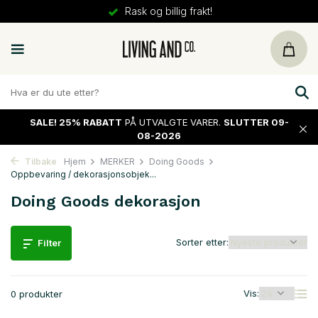
Rask og billig frakt!
SALE!
25% RABATT
PÅ UTVALGTE VARER.
SLUTTER 09-
08-2026
Tilbake
Hjem
MERKER
Doing Goods
Oppbevaring / dekorasjonsobjek...
Doing Goods dekorasjon
Sorter etter:
Filter
Vis:
0 produkter