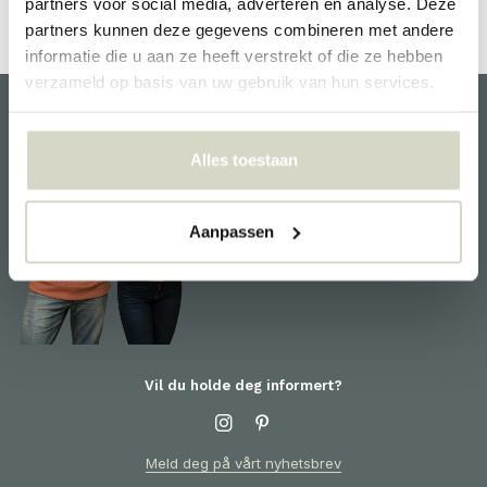
partners voor social media, adverteren en analyse. Deze
partners kunnen deze gegevens combineren met andere
informatie die u aan ze heeft verstrekt of die ze hebben
verzameld op basis van uw gebruik van hun services.
kundeservice
Alles toestaan
Vi hjelper deg gjerne og er
klare for deg! For informasjon
om produkter eller bestillingen
Aanpassen
din, vennligst kontakt
kundeservice
Vil du holde deg informert?
Meld deg på vårt nyhetsbrev