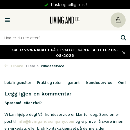
Rask og billig frakt!
SALE!
25% RABATT
PÅ UTVALGTE VARER.
SLUTTER 05-
08-2026
Tilbake
Hjem
kundeservice
betalingsmåter
Frakt og retur
garanti
kundeservice
Om Li
Legg igjen en kommentar
Spørsmål eller råd?
Vi kan hjelpe deg! Vår kundeservice er klar for deg. Send en e-
post til
info@livingandcompany.com
og vi prøver å svare innen
én virkedag, eller bruk kontaktskjemaet på denne siden.