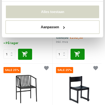
Alles toestaan
Hubsch
Hubsch
Heritage-stol med
Forma stol naturlig
fotskammel
Aanpassen
€650,00
€487,50
Inkl. mva
€390,00
€292,50
Inkl. mva
• På lager
SALE 25%
SALE 25%