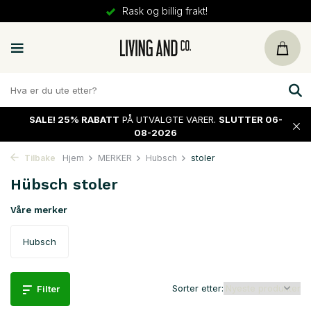
30 dager
retur
SALE!
25% RABATT
PÅ UTVALGTE VARER.
SLUTTER 06-
08-2026
Tilbake
Hjem
MERKER
Hubsch
stoler
Hübsch stoler
Våre merker
Hubsch
Sorter etter:
Filter