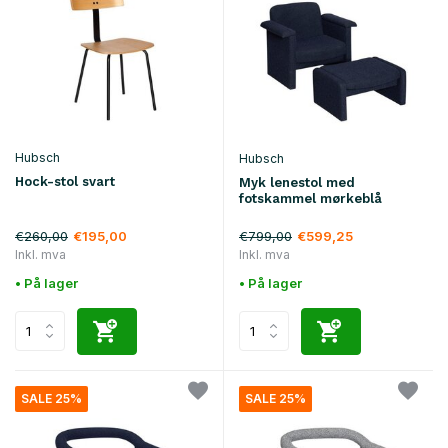
Hubsch
Hubsch
Hock-stol svart
Myk lenestol med
fotskammel mørkeblå
€260,00
€799,00
€195,00
€599,25
Inkl. mva
Inkl. mva
• På lager
• På lager
SALE 25%
SALE 25%