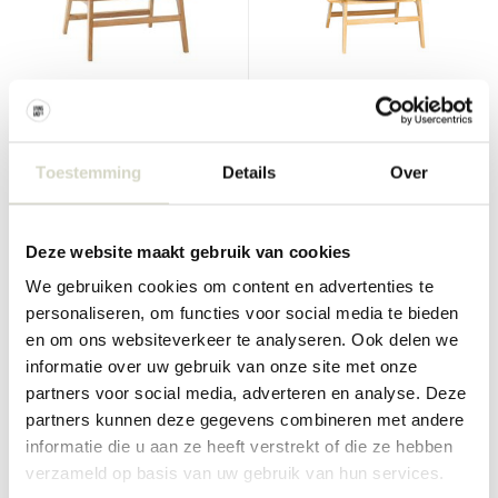
Hubsch
Hubsch
Haze lenestol
Haze lenestol mørkebrun
grå/naturfarget
Toestemming
Details
Over
€859,00
€644,25
Inkl. mva
€859,00
€644,25
Inkl. mva
• På lager
Deze website maakt gebruik van cookies
We gebruiken cookies om content en advertenties te
personaliseren, om functies voor social media te bieden
en om ons websiteverkeer te analyseren. Ook delen we
SALE 25%
SALE 25%
informatie over uw gebruik van onze site met onze
partners voor social media, adverteren en analyse. Deze
partners kunnen deze gegevens combineren met andere
informatie die u aan ze heeft verstrekt of die ze hebben
verzameld op basis van uw gebruik van hun services.