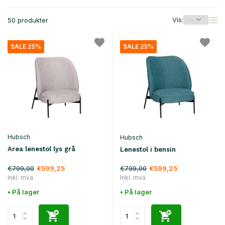
Vis:
50 produkter
SALE 25%
SALE 25%
Hubsch
Hubsch
Area lenestol lys grå
Lenestol i bensin
€799,00
€799,00
€599,25
€599,25
Inkl. mva
Inkl. mva
• På lager
• På lager