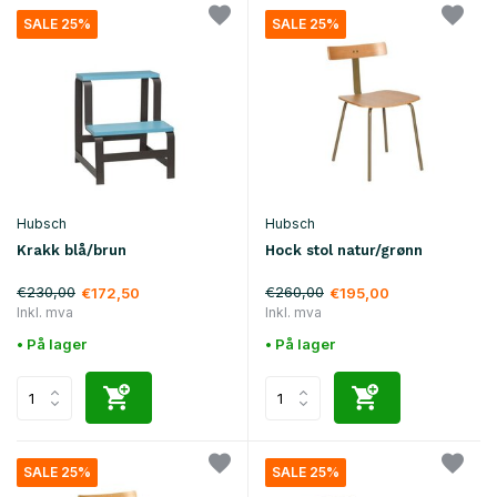
SALE 25%
SALE 25%
Hubsch
Hubsch
Krakk blå/brun
Hock stol natur/grønn
€230,00
€260,00
€172,50
€195,00
Inkl. mva
Inkl. mva
• På lager
• På lager
SALE 25%
SALE 25%