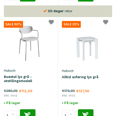
30 dager
retur
SALE 60%
SALE 25%
Hubsch
Hubsch
Buestol lys grå -
Alltid avføring lys grå
utstillingsmodell
€280,00
€170,00
€112,00
€127,50
Inkl. mva
Inkl. mva
• På lager
• På lager