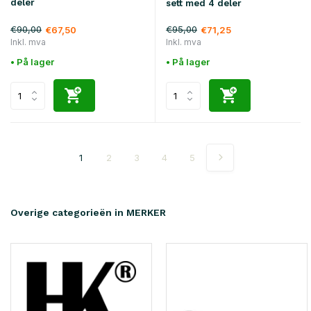
deler
sett med 4 deler
€90,00
€95,00
€67,50
€71,25
Inkl. mva
Inkl. mva
• På lager
• På lager
1
2
3
4
5
Overige categorieën in MERKER