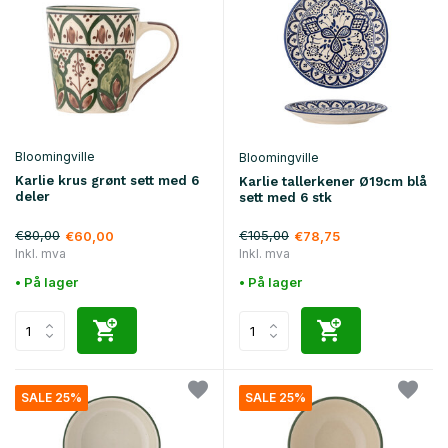
Bloomingville
Bloomingville
Karlie krus grønt sett med 6
Karlie tallerkener Ø19cm blå
deler
sett med 6 stk
€80,00
€105,00
€60,00
€78,75
Inkl. mva
Inkl. mva
• På lager
• På lager
SALE 25%
SALE 25%