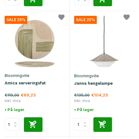
SALE 25%
SALE 25%
Bloomingville
Bloomingville
Amica serveringsfat
Janna hengelampe
€119,00
€139,00
€89,25
€104,25
Inkl. mva
Inkl. mva
• På lager
• På lager