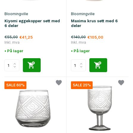
Bloomingville
Bloomingville
Kiyomi eggekopper sett med
Maxima krus sett med 6
6 deler
deler
€55,00
€140,00
€41,25
€105,00
Inkl. mva
Inkl. mva
• På lager
• På lager
SALE 60%
SALE 25%