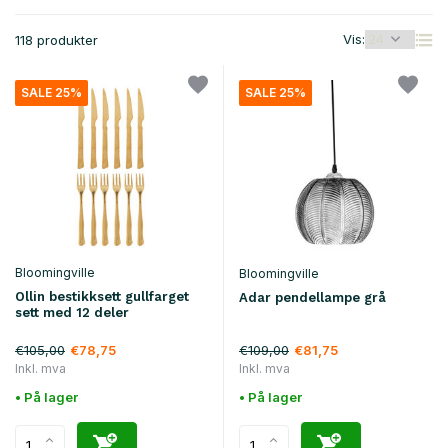
Vis:
118 produkter
SALE 25%
SALE 25%
Bloomingville
Bloomingville
Ollin bestikksett gullfarget
Adar pendellampe grå
sett med 12 deler
€105,00
€109,00
€78,75
€81,75
Inkl. mva
Inkl. mva
• På lager
• På lager