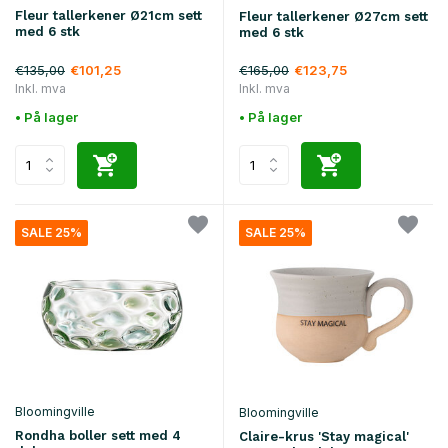
Fleur tallerkener Ø21cm sett
Fleur tallerkener Ø27cm sett
med 6 stk
med 6 stk
€135,00
€165,00
€101,25
€123,75
Inkl. mva
Inkl. mva
• På lager
• På lager
SALE 25%
SALE 25%
Bloomingville
Bloomingville
Rondha boller sett med 4
Claire-krus 'Stay magical'