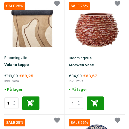
SALE 25%
SALE 25%
Bloomingville
Bloomingville
Volano teppe
Morwen vase
€119,00
€84,90
€89,25
€63,67
Inkl. mva
Inkl. mva
• På lager
• På lager
SALE 25%
SALE 25%