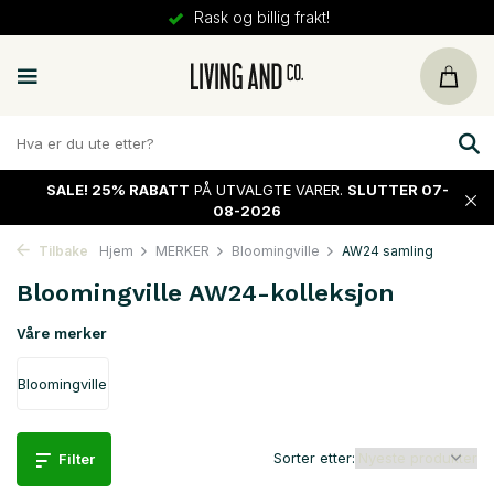
30 dager
retur
SALE!
25% RABATT
PÅ UTVALGTE VARER.
SLUTTER 07-
08-2026
Tilbake
Hjem
MERKER
Bloomingville
AW24 samling
Bloomingville AW24-kolleksjon
Våre merker
Bloomingville
Sorter etter:
Filter