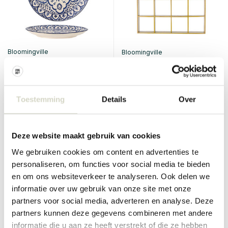
Bloomingville
Bloomingville
Karlie tallerkener blå sett
Bekka veggstativ
med 6 stk
€145,00
€129,00
€108,75
€96,75
Toestemming
Details
Over
Inkl. mva
Inkl. mva
• På lager
• På lager
Deze website maakt gebruik van cookies
We gebruiken cookies om content en advertenties te
personaliseren, om functies voor social media te bieden
SALE 25%
SALE 25%
en om ons websiteverkeer te analyseren. Ook delen we
informatie over uw gebruik van onze site met onze
partners voor social media, adverteren en analyse. Deze
partners kunnen deze gegevens combineren met andere
informatie die u aan ze heeft verstrekt of die ze hebben