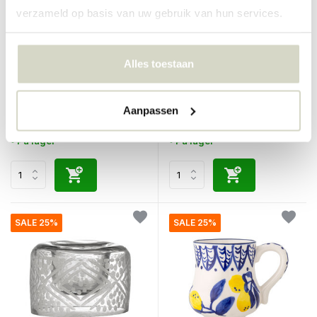
verzameld op basis van uw gebruik van hun services.
Bloomingville
Bloomingville
Alles toestaan
Limone boller sett med 6 stk
Maxima krus blå sett med 6
deler
€200,00
€140,00
€150,00
€105,00
Aanpassen
Inkl. mva
Inkl. mva
• På lager
• På lager
SALE 25%
SALE 25%