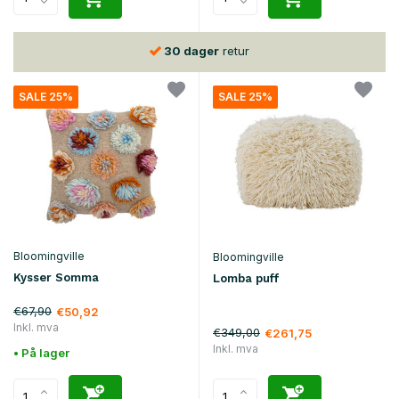
30 dager
retur
SALE 25%
SALE 25%
Bloomingville
Bloomingville
Kysser Somma
Lomba puff
€67,90
€50,92
Inkl. mva
€349,00
€261,75
Inkl. mva
• På lager