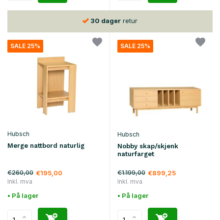
30 dager
retur
SALE 25%
SALE 25%
Hubsch
Hubsch
Merge nattbord naturlig
Nobby skap/skjenk
naturfarget
€260,00
€1.199,00
€195,00
€899,25
Inkl. mva
Inkl. mva
• På lager
• På lager