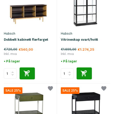
Hubsch
Hubsch
Dobbelt kabinett flerfarget
Vitrineskap svart/hvitt
€720,00
€1.699,00
€540,00
€1.274,25
Inkl. mva
Inkl. mva
• På lager
• På lager
SALE 25%
SALE 25%