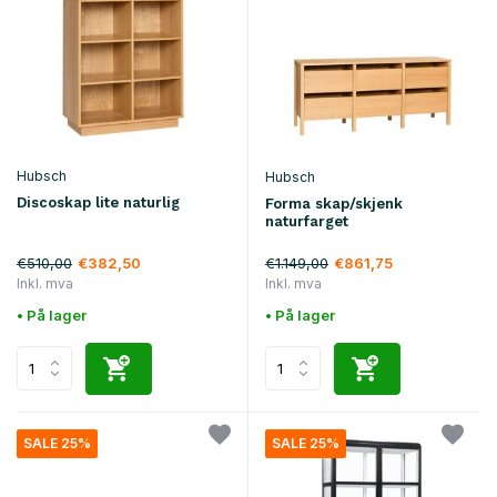
Hubsch
Hubsch
Discoskap lite naturlig
Forma skap/skjenk
naturfarget
€510,00
€1.149,00
€382,50
€861,75
Inkl. mva
Inkl. mva
• På lager
• På lager
SALE 25%
SALE 25%