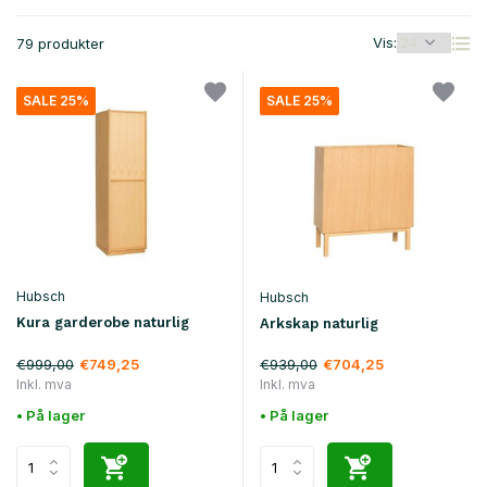
Vis:
79 produkter
SALE 25%
SALE 25%
Hubsch
Hubsch
Kura garderobe naturlig
Arkskap naturlig
€999,00
€939,00
€749,25
€704,25
Inkl. mva
Inkl. mva
• På lager
• På lager