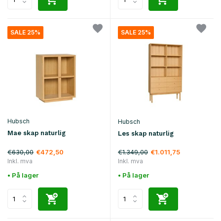
SALE 25%
SALE 25%
Hubsch
Hubsch
Mae skap naturlig
Les skap naturlig
€630,00
€1.349,00
€472,50
€1.011,75
Inkl. mva
Inkl. mva
• På lager
• På lager