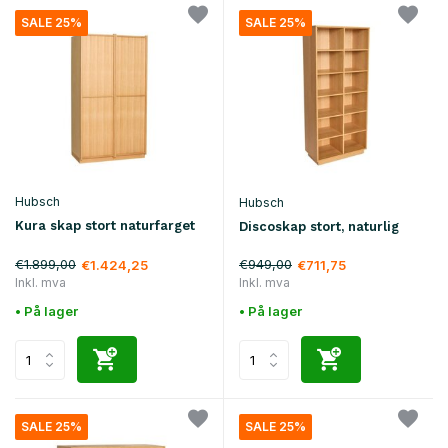
SALE 25%
SALE 25%
Hubsch
Hubsch
Kura skap stort naturfarget
Discoskap stort, naturlig
€1.899,00
€949,00
€1.424,25
€711,75
Inkl. mva
Inkl. mva
• På lager
• På lager
SALE 25%
SALE 25%