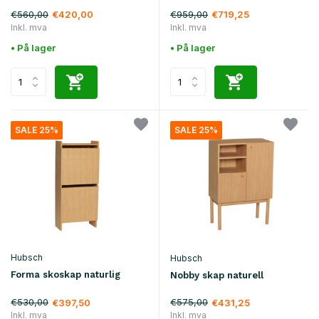
€560,00
€959,00
€420,00
€719,25
Inkl. mva
Inkl. mva
• På lager
• På lager
SALE 25%
SALE 25%
Hubsch
Hubsch
Forma skoskap naturlig
Nobby skap naturell
€530,00
€575,00
€397,50
€431,25
Inkl. mva
Inkl. mva