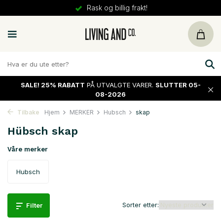
30 dager
retur
SALE!
25% RABATT
PÅ UTVALGTE VARER.
SLUTTER 05-
08-2026
Tilbake
Hjem
MERKER
Hubsch
skap
Hübsch skap
Våre merker
Hubsch
Sorter etter:
Filter