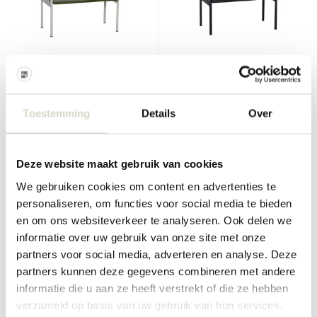
Hubsch
Hubsch
Noir nattbord grønt/off white
Noir nattbord svart
€290,00
€290,00
€217,50
€217,50
Toestemming
Details
Over
Inkl. mva
Inkl. mva
• På lager
• På lager
Deze website maakt gebruik van cookies
We gebruiken cookies om content en advertenties te
personaliseren, om functies voor social media te bieden
en om ons websiteverkeer te analyseren. Ook delen we
SALE 25%
SALE 25%
informatie over uw gebruik van onze site met onze
partners voor social media, adverteren en analyse. Deze
partners kunnen deze gegevens combineren met andere
informatie die u aan ze heeft verstrekt of die ze hebben
verzameld op basis van uw gebruik van hun services.