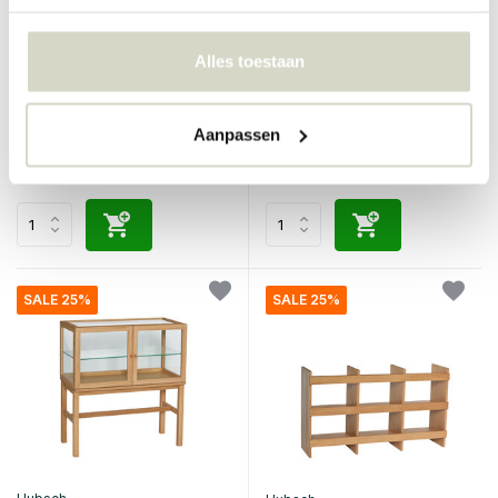
Hubsch
Hubsch
Alles toestaan
Poetisk vitrine stor naturlig
Poetisk vitrine liten naturlig
€250,00
€187,50
Aanpassen
Inkl. mva
€299,00
€224,25
Inkl. mva
• På lager
SALE 25%
SALE 25%