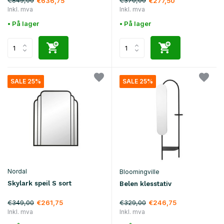
€849,00
€370,00
€636,75
€277,50
Inkl. mva
Inkl. mva
• På lager
• På lager
SALE 25%
SALE 25%
Nordal
Bloomingville
Skylark speil S sort
Belen klesstativ
€349,00
€329,00
€261,75
€246,75
Inkl. mva
Inkl. mva