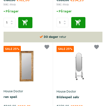
€162,00
€254,25
Inkl. mva
Inkl. mva
• På lager
• På lager
30 dager
retur
SALE 25%
SALE 25%
House Doctor
House Doctor
ren speil
Bildespeil sølv