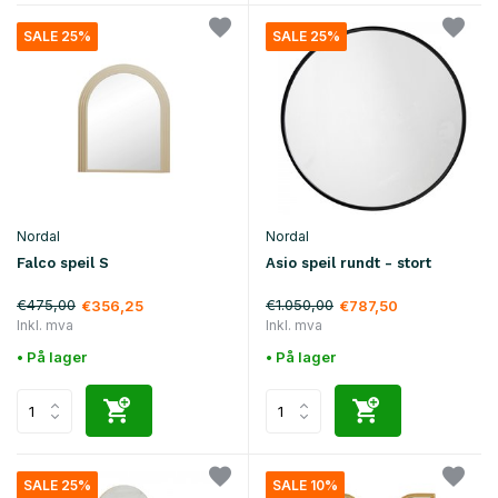
SALE 25%
SALE 25%
Nordal
Nordal
Falco speil S
Asio speil rundt - stort
€475,00
€1.050,00
€356,25
€787,50
Inkl. mva
Inkl. mva
• På lager
• På lager
SALE 25%
SALE 10%