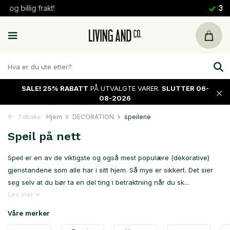
30 dager
retur
SALE!
25% RABATT
PÅ UTVALGTE VARER.
SLUTTER 06-
08-2026
Tilbake
Hjem
DECORATION
speilene
Speil på nett
Speil er en av de viktigste og også mest populære (dekorative)
gjenstandene som alle har i sitt hjem. Så mye er sikkert. Det sier
seg selv at du bør ta en del ting i betraktning når du sk...
Les mer
Våre merker