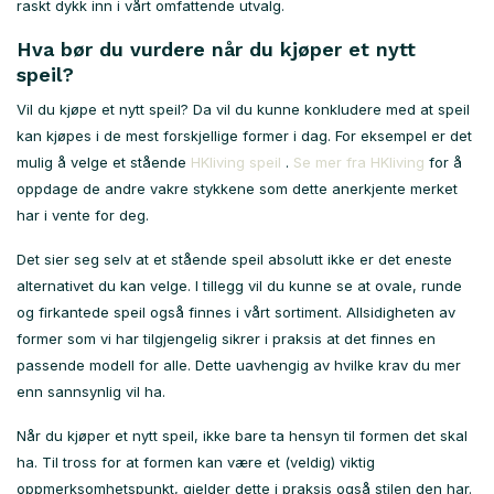
raskt dykk inn i vårt omfattende utvalg.
Hva bør du vurdere når du kjøper et nytt
speil?
Vil du kjøpe et nytt speil? Da vil du kunne konkludere med at speil
kan kjøpes i de mest forskjellige former i dag. For eksempel er det
mulig å velge et stående
HKliving speil
.
Se mer fra HKliving
for å
oppdage de andre vakre stykkene som dette anerkjente merket
har i vente for deg.
Det sier seg selv at et stående speil absolutt ikke er det eneste
alternativet du kan velge. I tillegg vil du kunne se at ovale, runde
og firkantede speil også finnes i vårt sortiment. Allsidigheten av
former som vi har tilgjengelig sikrer i praksis at det finnes en
passende modell for alle. Dette uavhengig av hvilke krav du mer
enn sannsynlig vil ha.
Når du kjøper et nytt speil, ikke bare ta hensyn til formen det skal
ha. Til tross for at formen kan være et (veldig) viktig
oppmerksomhetspunkt, gjelder dette i praksis også stilen den har.