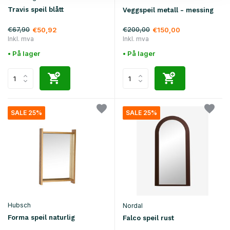
Travis speil blått
Veggspeil metall - messing
€67,90
€200,00
€50,92
€150,00
Inkl. mva
Inkl. mva
• På lager
• På lager
SALE 25%
SALE 25%
Hubsch
Nordal
Forma speil naturlig
Falco speil rust