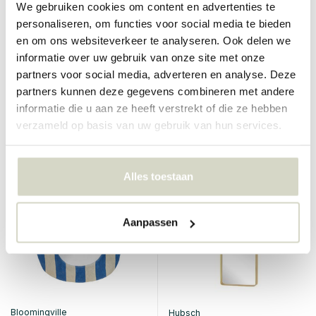
We gebruiken cookies om content en advertenties te
personaliseren, om functies voor social media te bieden
Nordal
House Doctor
en om ons websiteverkeer te analyseren. Ook delen we
Åndespeil
Deco speil grå
informatie over uw gebruik van onze site met onze
€1.060,00
€379,00
€795,00
€284,25
partners voor social media, adverteren en analyse. Deze
Inkl. mva
Inkl. mva
partners kunnen deze gegevens combineren met andere
• På lager
• På lager
informatie die u aan ze heeft verstrekt of die ze hebben
verzameld op basis van uw gebruik van hun services.
Alles toestaan
SALE 25%
SALE 25%
Aanpassen
Bloomingville
Hubsch