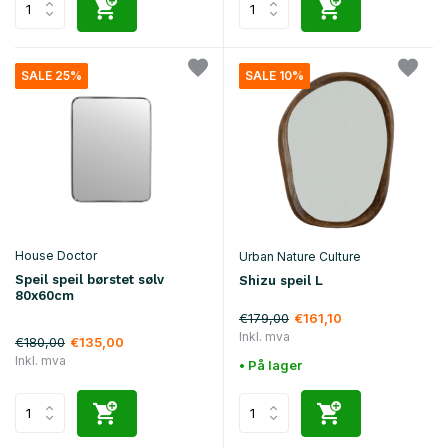
SALE 25%
SALE 10%
House Doctor
Urban Nature Culture
Speil speil børstet sølv
Shizu speil L
80x60cm
€179,00
€161,10
Inkl. mva
€180,00
€135,00
Inkl. mva
• På lager