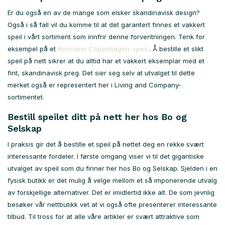
Er du også en av de mange som elsker skandinavisk design?
Også i så fall vil du komme til at det garantert finnes et vakkert
speil i vårt sortiment som innfrir denne forventningen. Tenk for
eksempel på et
Normann Copenhagen-speil
. Å bestille et slikt
speil på nett sikrer at du alltid har et vakkert eksemplar med et
fint, skandinavisk preg. Det sier seg selv at utvalget til dette
merket også er representert her i Living and Company-
sortimentet.
Bestill speilet ditt på nett her hos Bo og
Selskap
I praksis gir det å bestille et speil på nettet deg en rekke svært
interessante fordeler. I første omgang viser vi til det gigantiske
utvalget av speil som du finner her hos Bo og Selskap. Sjelden i en
fysisk butikk er det mulig å velge mellom et så imponerende utvalg
av forskjellige alternativer. Det er imidlertid ikke alt. De som jevnlig
besøker vår nettbutikk vet at vi også ofte presenterer interessante
tilbud. Til tross for at alle våre artikler er svært attraktive som