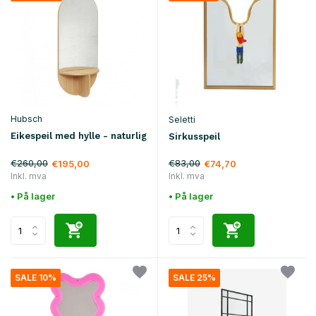
Hubsch
Seletti
Eikespeil med hylle - naturlig
Sirkusspeil
€260,00
€83,00
€195,00
€74,70
Inkl. mva
Inkl. mva
• På lager
• På lager
SALE 10%
SALE 25%