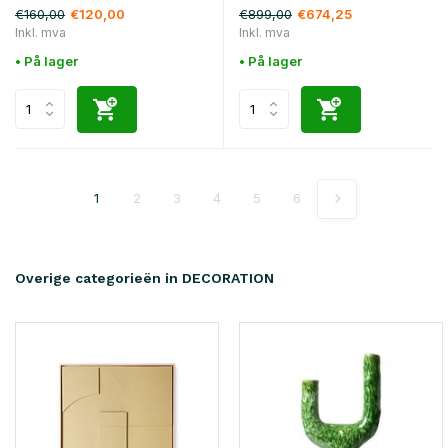
€160,00
€899,00
€120,00
€674,25
Inkl. mva
Inkl. mva
• På lager
• På lager
1
2
3
4
5
6
Overige categorieën in DECORATION