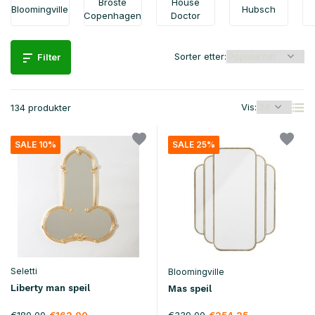
Broste
House
Bloomingville
Hubsch
Copenhagen
Doctor
Sorter etter:
Filter
Vis:
134 produkter
SALE 10%
SALE 25%
Seletti
Bloomingville
Liberty man speil
Mas speil
€180,00
€339,00