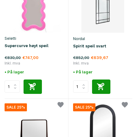
Seletti
Nordal
Supercurve høyt speil
Spirit speil svart
€830,00
€852,90
€747,00
€639,67
Inkl. mva
Inkl. mva
• På lager
• På lager
SALE 25%
SALE 25%