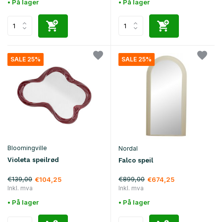
• På lager
• På lager
SALE 25%
SALE 25%
Bloomingville
Nordal
Violeta speilrød
Falco speil
€139,00
€899,00
€104,25
€674,25
Inkl. mva
Inkl. mva
• På lager
• På lager