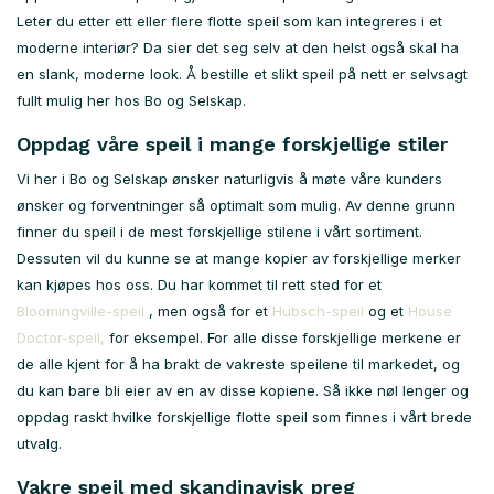
Leter du etter ett eller flere flotte speil som kan integreres i et
moderne interiør? Da sier det seg selv at den helst også skal ha
en slank, moderne look. Å bestille et slikt speil på nett er selvsagt
fullt mulig her hos Bo og Selskap.
Oppdag våre speil i mange forskjellige stiler
Vi her i Bo og Selskap ønsker naturligvis å møte våre kunders
ønsker og forventninger så optimalt som mulig. Av denne grunn
finner du speil i de mest forskjellige stilene i vårt sortiment.
Dessuten vil du kunne se at mange kopier av forskjellige merker
kan kjøpes hos oss. Du har kommet til rett sted for et
Bloomingville-speil
, men også for et
Hubsch-speil
og et
House
Doctor-speil,
for eksempel. For alle disse forskjellige merkene er
de alle kjent for å ha brakt de vakreste speilene til markedet, og
du kan bare bli eier av en av disse kopiene. Så ikke nøl lenger og
oppdag raskt hvilke forskjellige flotte speil som finnes i vårt brede
utvalg.
Vakre speil med skandinavisk preg