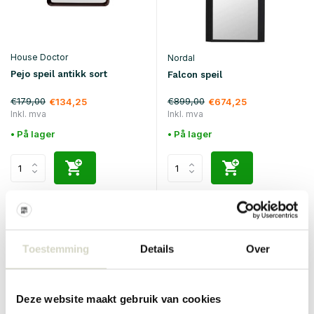
House Doctor
Nordal
Pejo speil antikk sort
Falcon speil
€179,00
€899,00
€134,25
€674,25
Inkl. mva
Inkl. mva
• På lager
• På lager
SALE 25%
SALE 25%
Toestemming
Details
Over
Deze website maakt gebruik van cookies