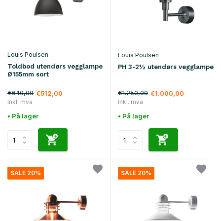
Louis Poulsen
Louis Poulsen
Toldbod utendørs vegglampe
PH 3-2½ utendørs vegglampe
Ø155mm sort
€640,00
€1.250,00
€512,00
€1.000,00
Inkl. mva
Inkl. mva
• På lager
• På lager
SALE 20%
SALE 20%