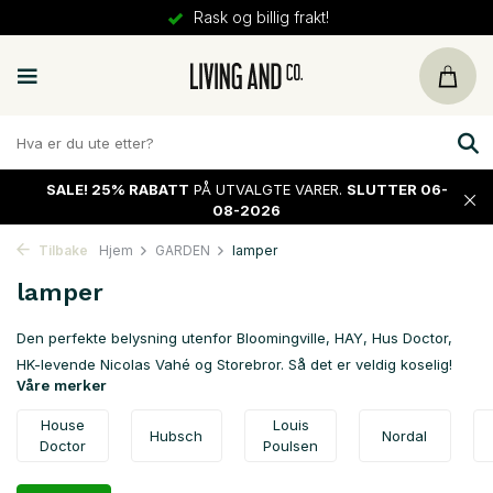
30 dager
retur
SALE!
25% RABATT
PÅ UTVALGTE VARER.
SLUTTER 06-
08-2026
Tilbake
Hjem
GARDEN
lamper
lamper
Den perfekte belysning utenfor Bloomingville, HAY, Hus Doctor,
HK-levende Nicolas Vahé og Storebror. Så det er veldig koselig!
Våre merker
House
Louis
Hubsch
Nordal
Doctor
Poulsen