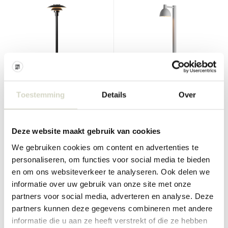
Louis Poulsen
Louis Poulsen
Toestemming
Details
Over
PH 3-2½ dristigere utelampe
Toldbod pullert Ø155mm
utelampe aluminium
€1.560,00
€840,00
€1.248,00
€672,00
Deze website maakt gebruik van cookies
Inkl. mva
Inkl. mva
We gebruiken cookies om content en advertenties te
• På lager
• På lager
personaliseren, om functies voor social media te bieden
en om ons websiteverkeer te analyseren. Ook delen we
informatie over uw gebruik van onze site met onze
partners voor social media, adverteren en analyse. Deze
SALE 20%
SALE 20%
partners kunnen deze gegevens combineren met andere
informatie die u aan ze heeft verstrekt of die ze hebben