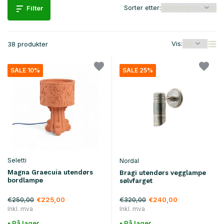
Sorter etter:
Filter
Vis:
38 produkter
SALE 10%
SALE 25%
Seletti
Nordal
Magna Graecuia utendørs
Bragi utendørs vegglampe
bordlampe
sølvfarget
€250,00
€320,00
€225,00
€240,00
Inkl. mva
Inkl. mva
• På lager
• På lager