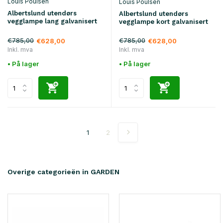
Louis Poulsen
Louis Poulsen
Albertslund utendørs
Albertslund utendørs
vegglampe lang galvanisert
vegglampe kort galvanisert
€785,00
€785,00
€628,00
€628,00
Inkl. mva
Inkl. mva
• På lager
• På lager
1
2
Overige categorieën in GARDEN