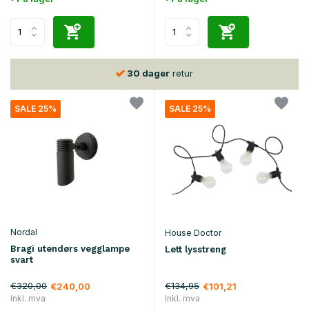
30 dager
retur
SALE 25%
SALE 25%
Nordal
House Doctor
Bragi utendørs vegglampe
Lett lysstreng
svart
€320,00
€134,95
€240,00
€101,21
Inkl. mva
Inkl. mva