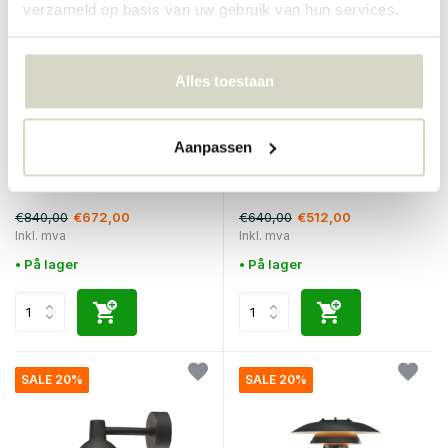
verzameld op basis van uw gebruik van hun services.
Alles toestaan
Louis Poulsen
Louis Poulsen
Aanpassen
Toldbod pullert Ø155mm
Toldbod utendørs vegglampe
utelampe sort
Ø155mm aluminium
€840,00
€640,00
€672,00
€512,00
Inkl. mva
Inkl. mva
• På lager
• På lager
SALE 20%
SALE 20%