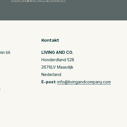
Kontakt
in bli
LIVING AND CO.
Honderdland 528
2676LV Maasdijk
Nederland
E-post:
info@livingandcompany.com
e