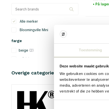
• På lage
Alle merker
Bloomingville Mini
farge
Toestemming
beige
(2)
grå
(2)
Deze website maakt gebruik
rød
(1)
Overige categorieën in MERKER
We gebruiken cookies om cont
brun
(2)
websiteverkeer te analyseren
naturlig
(2)
media, adverteren en analys
verstrekt of die ze hebben v
materiale
tre
(2)