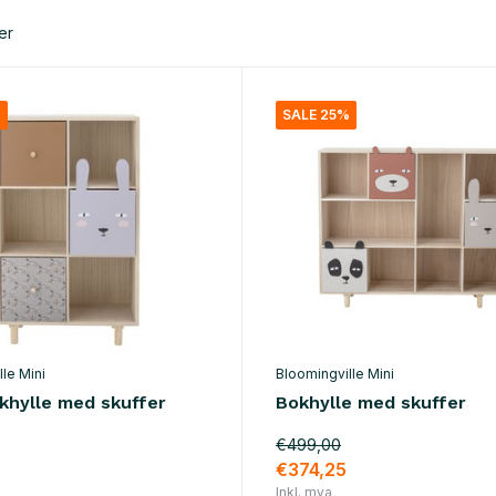
er
%
SALE 25%
le Mini
Bloomingville Mini
okhylle med skuffer
Bokhylle med skuffer
€499,00
5
€374,25
Inkl. mva