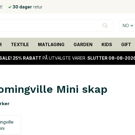
t!
30 dager
retur
NO
R
TEXTILE
MATLAGING
GARDEN
KIDS
GIFT
SALE!
25% RABATT
PÅ UTVALGTE VARER.
SLUTTER 08-08-202
omingville Mini skap
rker
ngville
ini