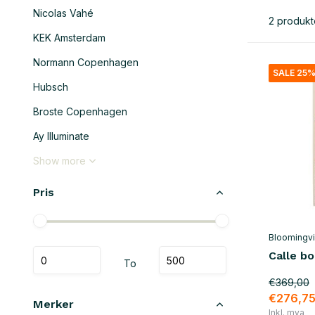
Nicolas Vahé
2 produkt
KEK Amsterdam
Normann Copenhagen
SALE 25
Hubsch
Broste Copenhagen
Ay Illuminate
Show more
Pris
Bloomingvil
Calle b
To
€369,00
€276,7
Merker
Inkl. mva