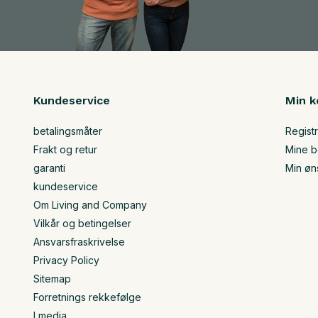
Kundeservice
Min k
betalingsmåter
Regist
Frakt og retur
Mine be
garanti
Min øn
kundeservice
Om Living and Company
Vilkår og betingelser
Ansvarsfraskrivelse
Privacy Policy
Sitemap
Forretnings rekkefølge
I media