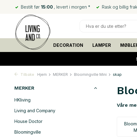
Bestilt før
15:00
, levert i morgen *
Rask og billig frak
DECORATION
LAMPER
MØBLE
Tilbake
Hjem
MERKER
Bloomingville Mini
skap
Blo
MERKER
HKliving
Våre me
Living and Company
House Doctor
Bloomi
M
Bloomingville