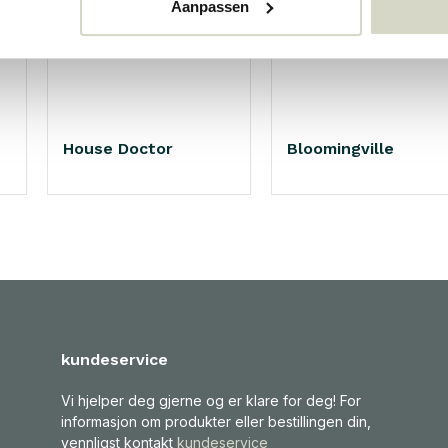
Aanpassen
House Doctor
Bloomingville
kundeservice
Vi hjelper deg gjerne og er klare for deg! For
informasjon om produkter eller bestillingen din,
vennligst kontakt
kundeservice