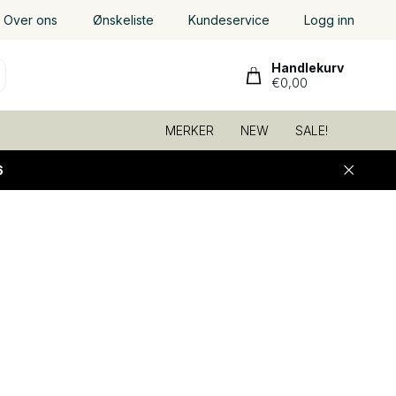
Over ons
Ønskeliste
Kundeservice
Logg inn
Handlekurv
€0,00
MERKER
NEW
SALE!
6