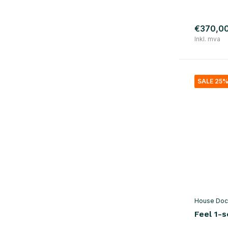
naturlig
(6)
sølv
(2)
€370,0
Inkl. mva
materiale
tre
(17)
metall
(13)
SALE 25
rotting
(2)
plast
(6)
bomull
(6)
jern
(11)
stål
(5)
House Doc
Feel 1-s