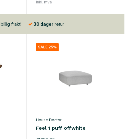
Inkl. mva
illig frakt!
30 dager
retur
SALE 25%
House Doctor
Feel 1 puff offwhite