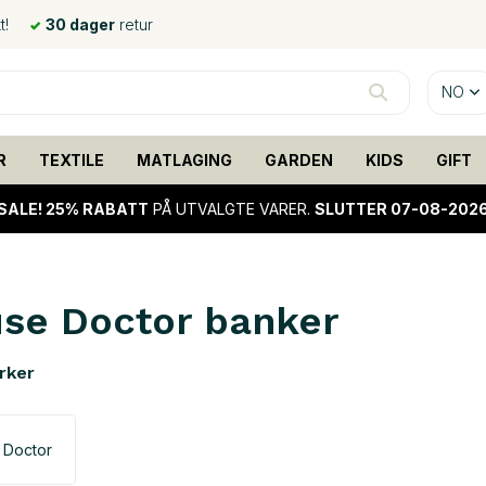
t!
30 dager
retur
NO
R
TEXTILE
MATLAGING
GARDEN
KIDS
GIFT
SALE!
25% RABATT
PÅ UTVALGTE VARER.
SLUTTER 07-08-202
se Doctor banker
rker
 Doctor