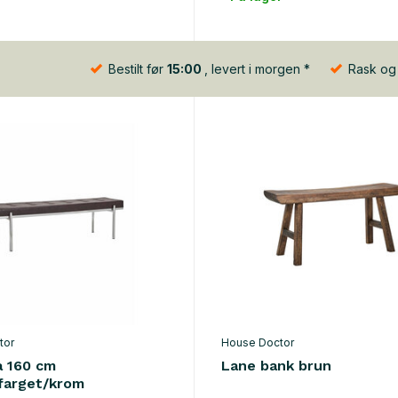
Bestilt før
15:00
, levert i morgen *
Rask og b
tor
House Doctor
a 160 cm
Lane bank brun
farget/krom