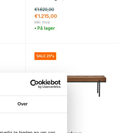
€1.620,00
€1.215,00
Inkl. mva
• På lager
SALE 25%
Over
House Doctor
 media te bieden en om ons