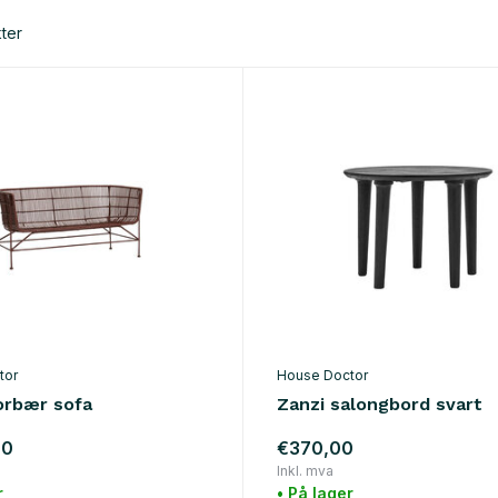
ter
tor
House Doctor
rbær sofa
Zanzi salongbord svart
00
€370,00
Inkl. mva
r
• På lager