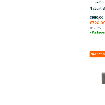
House Doc
Naturlig
€960,00
€720,0
Inkl. mva
• På lage
SALE 25