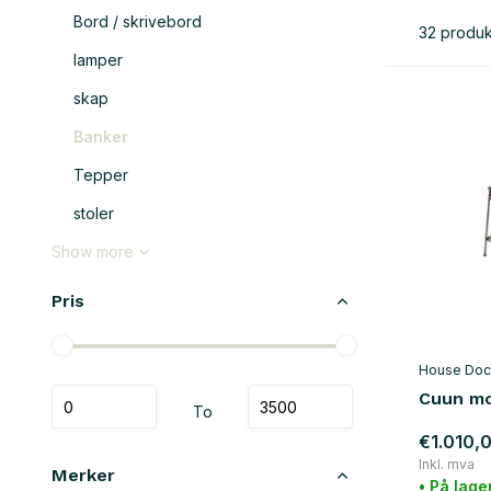
Bord / skrivebord
32 produk
lamper
skap
Banker
Tepper
stoler
Show more
Pris
House Doc
Cuun mo
To
€1.010,
Inkl. mva
Merker
• På lage