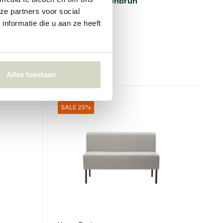
Lao sofa gyllenbrun
ze partners voor social
nformatie die u aan ze heeft
€370,00
€277,50
Inkl. mva
• På lager
Alles toestaan
SALE 25%