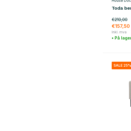
House Doc
Toda be
€210,00
€157,50
Inkl. mva
• På lage
SALE 25