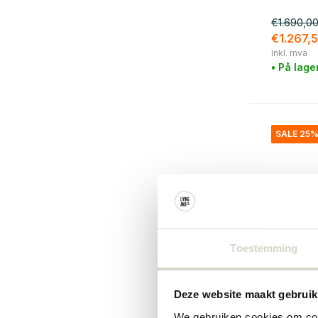
€1.690,0
€1.267,
Inkl. mva
• På lage
SALE 25
Toestemming
Deze website maakt gebruik
House Doc
We gebruiken cookies om cont