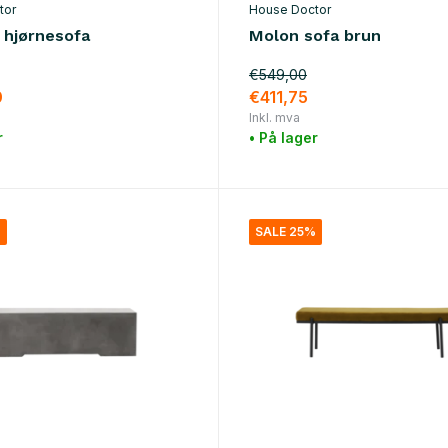
tor
House Doctor
 hjørnesofa
Molon sofa brun
€549,00
0
€411,75
Inkl. mva
r
• På lager
%
SALE 25%