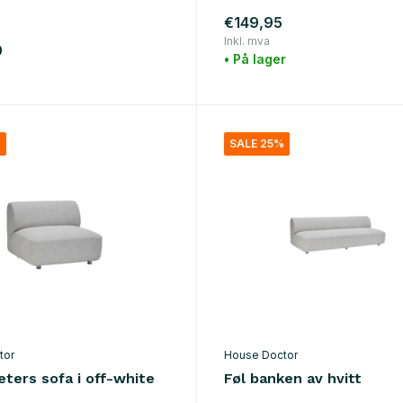
€149,95
Inkl. mva
0
• På lager
%
SALE 25%
tor
House Doctor
eters sofa i off-white
Føl banken av hvitt