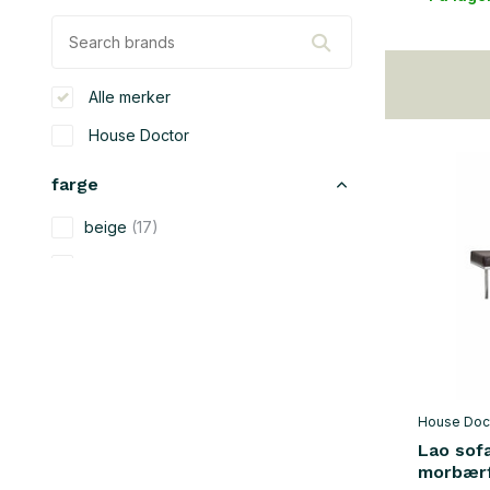
Alle merker
House Doctor
farge
beige
(17)
svart
(12)
grønn
(1)
grå
(5)
rød
(1)
fiolett
(1)
House Doc
Lao sof
brun
(12)
morbær