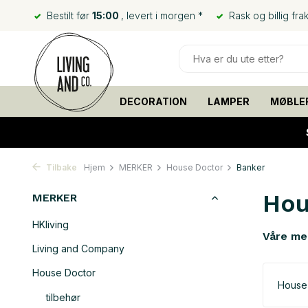
Bestilt før
15:00
, levert i morgen *
Rask og billig frak
DECORATION
LAMPER
MØBLE
Tilbake
Hjem
MERKER
House Doctor
Banker
Hou
MERKER
HKliving
Våre me
Living and Company
House Doctor
House
tilbehør