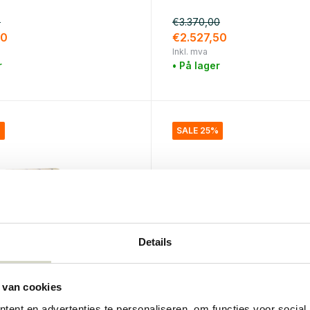
0
€3.370,00
50
€2.527,50
Inkl. mva
r
• På lager
%
SALE 25%
Details
 van cookies
tor
House Doctor
ent en advertenties te personaliseren, om functies voor social