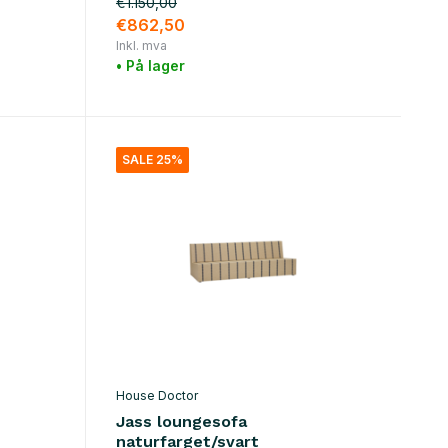
€1.150,00
€862,50
Inkl. mva
• På lager
SALE 25%
House Doctor
Jass loungesofa
naturfarget/svart