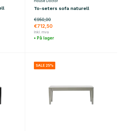
House Doctor
ll
To-seters sofa naturell
€950,00
€712,50
Inkl. mva
• På lager
SALE 25%