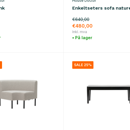
tor
House Doctor
nk
Enkeltseters sofa nature
€640,00
€480,00
Inkl. mva
r
• På lager
%
SALE 25%