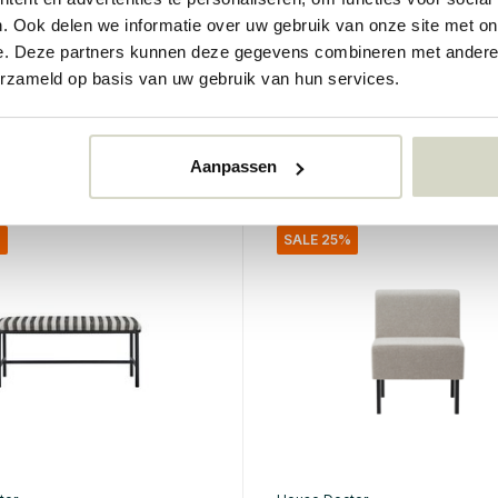
nestol
Lao bank boucle
rget/svart
. Ook delen we informatie over uw gebruik van onze site met on
e. Deze partners kunnen deze gegevens combineren met andere i
€370,00
erzameld op basis van uw gebruik van hun services.
0
€277,50
Inkl. mva
r
• På lager
Aanpassen
%
SALE 25%