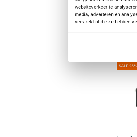
Jass le
naturfa
websiteverkeer te analyseren
media, adverteren en analys
€540,00
verstrekt of die ze hebben v
€405,0
Inkl. mva
• På lage
SALE 25