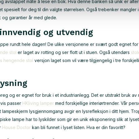
g avslappet måte å lese en bok. Hva denne banken så unik er alter
t spesielt for deg til din valgte størrelsen. Også trebenker mangler 
k og garantier år med glede.
 innvendig og utvendig
lappe rundt hele dagen! De ulike versjonene er svært godt egnet fo
nde stol
er laget av rotting og ser flott ut i stuen. Også utendørs
stol
rs hengende stol
versjon laget som vil være tilgjengelig i tre forskjel
lysning
eg og er egnet for bruk i et industrianlegg. Det er utstrakt bruk av 
igvis passer
HKliving lamper
med forskjellige interiørtrender. Vår pers
tet lampeskjerm lysgjennomgang avgir en lysrefleksjon i ditt hjem. Tro
opiske lampe har to lyskilder som gir en unik eksponering slik at lyse
r
House Doctor
kan bli funnet i lyset listen. Hva er din favoritt?