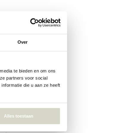
 Disse
eende, fordi
anding av
e
Over
bordet.
 media te bieden en om ons
ombinert
ze partners voor social
nformatie die u aan ze heeft
gså gitt til
r de
HKliving
Alles toestaan
n deilig myk