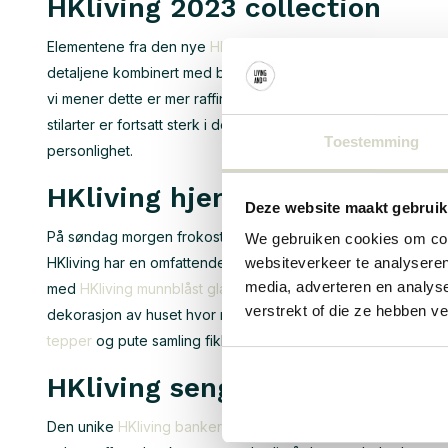
HKliving 2023 collection
Elementene fra den nye
HKliving 2023 kolleksjonen
er spesi
detaljene kombinert med bruk av jordfarger gjør utseendet 
vi mener dette er mer raffinert setting og gjør voksen. Komb
stilarter er fortsatt sterk i denne samlingen. Vi er overbevi
Toestemming
personlighet.
HKliving hjem tilbehør
Deze website maakt gebruik
På søndag morgen frokost koselig? De
HKliving tilbehør
du g
We gebruiken cookies om cont
HKliving har en omfattende samling av keramikk med vakker d
websiteverkeer te analyseren
media, adverteren en analys
med
HKliving munnblåst glass
ved å være leken med de unike e
verstrekt of die ze hebben v
dekorasjon av huset hvor myke materialer er ikke uunnværlig.
tepper
og pute samling fikk en fair utseende.
HKliving senger er fantastisk
Den unike
HKliving banker samling
består hovedsakelig st