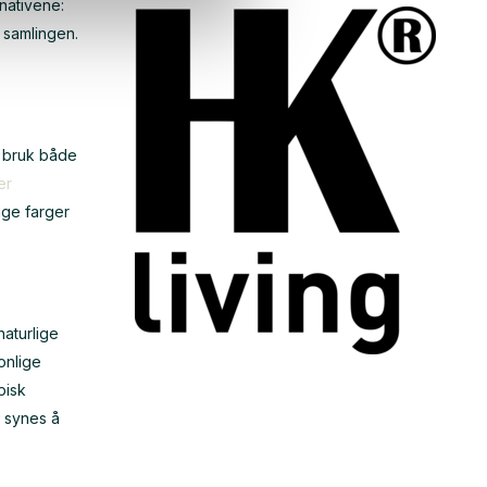
nativene:
i samlingen.
r bruk både
er
lige farger
naturlige
onlige
pisk
t synes å