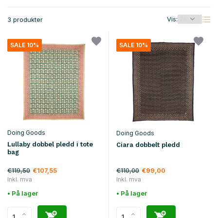
Vis:
3 produkter
SALE 10%
SALE 10%
Doing Goods
Doing Goods
Lullaby dobbel pledd i tote
Ciara dobbelt pledd
bag
€119,50
€110,00
€107,55
€99,00
Inkl. mva
Inkl. mva
• På lager
• På lager