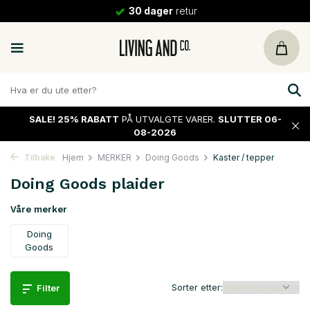
30 dager
retur
SALE!
25% RABATT
PÅ UTVALGTE VARER.
SLUTTER 06-
08-2026
Tilbake
Hjem
MERKER
Doing Goods
Kaster / tepper
Doing Goods plaider
Våre merker
Doing
Goods
Sorter etter:
Filter