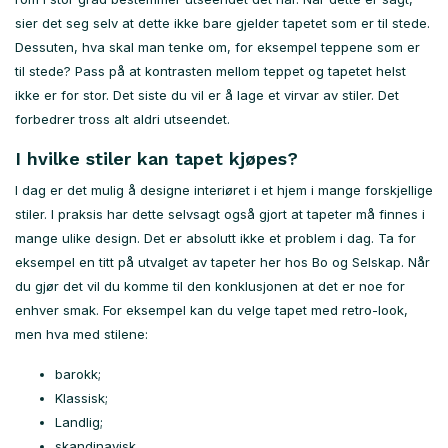
sier det seg selv at dette ikke bare gjelder tapetet som er til stede.
Dessuten, hva skal man tenke om, for eksempel teppene som er
til stede? Pass på at kontrasten mellom teppet og tapetet helst
ikke er for stor. Det siste du vil er å lage et virvar av stiler. Det
forbedrer tross alt aldri utseendet.
I hvilke stiler kan tapet kjøpes?
I dag er det mulig å designe interiøret i et hjem i mange forskjellige
stiler. I praksis har dette selvsagt også gjort at tapeter må finnes i
mange ulike design. Det er absolutt ikke et problem i dag. Ta for
eksempel en titt på utvalget av tapeter her hos Bo og Selskap. Når
du gjør det vil du komme til den konklusjonen at det er noe for
enhver smak. For eksempel kan du velge tapet med retro-look,
men hva med stilene:
barokk;
Klassisk;
Landlig;
skandinavisk.