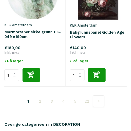
KEK Amsterdam
KEK Amsterdam
Marmortapet sirkelgrønn CK-
Bakgrunnspanel Golden Age
049 ø190cm
Flowers
€160,00
€140,00
Inkl. mva
Inkl. mva
• På lager
• På lager
1
2
3
4
5
22
Overige categorieën in DECORATION