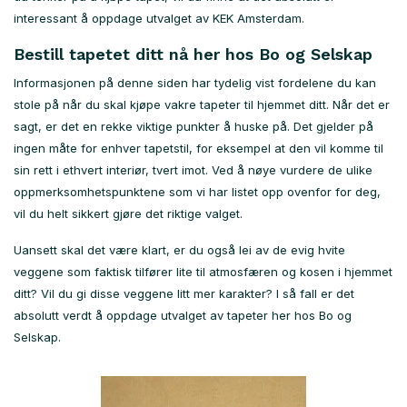
interessant å oppdage utvalget av KEK Amsterdam.
Bestill tapetet ditt nå her hos Bo og Selskap
Informasjonen på denne siden har tydelig vist fordelene du kan
stole på når du skal kjøpe vakre tapeter til hjemmet ditt. Når det er
sagt, er det en rekke viktige punkter å huske på. Det gjelder på
ingen måte for enhver tapetstil, for eksempel at den vil komme til
sin rett i ethvert interiør, tvert imot. Ved å nøye vurdere de ulike
oppmerksomhetspunktene som vi har listet opp ovenfor for deg,
vil du helt sikkert gjøre det riktige valget.
Uansett skal det være klart, er du også lei av de evig hvite
veggene som faktisk tilfører lite til atmosfæren og kosen i hjemmet
ditt? Vil du gi disse veggene litt mer karakter? I så fall er det
absolutt verdt å oppdage utvalget av tapeter her hos Bo og
Selskap.