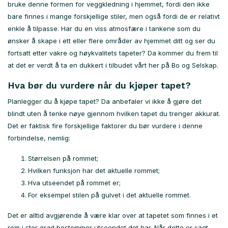
bruke denne formen for veggkledning i hjemmet, fordi den ikke
bare finnes i mange forskjellige stiler, men også fordi de er relativt
enkle å tilpasse. Har du en viss atmosfære i tankene som du
ønsker å skape i ett eller flere områder av hjemmet ditt og ser du
fortsatt etter vakre og høykvalitets tapeter? Da kommer du frem til
at det er verdt å ta en dukkert i tilbudet vårt her på Bo og Selskap.
Hva bør du vurdere når du kjøper tapet?
Planlegger du å kjøpe tapet? Da anbefaler vi ikke å gjøre det
blindt uten å tenke nøye gjennom hvilken tapet du trenger akkurat.
Det er faktisk fire forskjellige faktorer du bør vurdere i denne
forbindelse, nemlig:
Størrelsen på rommet;
Hvilken funksjon har det aktuelle rommet;
Hva utseendet på rommet er;
For eksempel stilen på gulvet i det aktuelle rommet.
Det er alltid avgjørende å være klar over at tapetet som finnes i et
rom i stor grad bestemmer utseendet det har. Når dette er sagt,