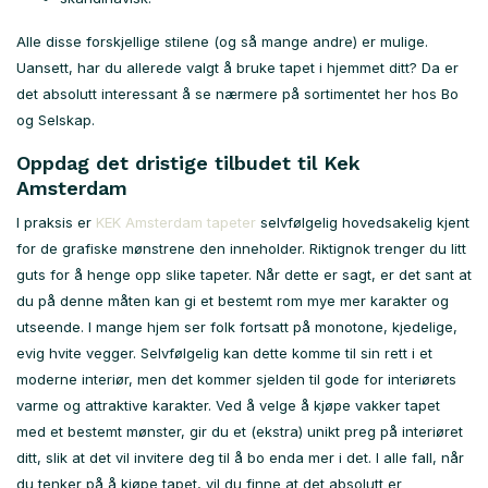
Alle disse forskjellige stilene (og så mange andre) er mulige.
Uansett, har du allerede valgt å bruke tapet i hjemmet ditt? Da er
det absolutt interessant å se nærmere på sortimentet her hos Bo
og Selskap.
Oppdag det dristige tilbudet til Kek
Amsterdam
I praksis er
KEK Amsterdam tapeter
selvfølgelig hovedsakelig kjent
for de grafiske mønstrene den inneholder. Riktignok trenger du litt
guts for å henge opp slike tapeter. Når dette er sagt, er det sant at
du på denne måten kan gi et bestemt rom mye mer karakter og
utseende. I mange hjem ser folk fortsatt på monotone, kjedelige,
evig hvite vegger. Selvfølgelig kan dette komme til sin rett i et
moderne interiør, men det kommer sjelden til gode for interiørets
varme og attraktive karakter. Ved å velge å kjøpe vakker tapet
med et bestemt mønster, gir du et (ekstra) unikt preg på interiøret
ditt, slik at det vil invitere deg til å bo enda mer i det. I alle fall, når
du tenker på å kjøpe tapet, vil du finne at det absolutt er