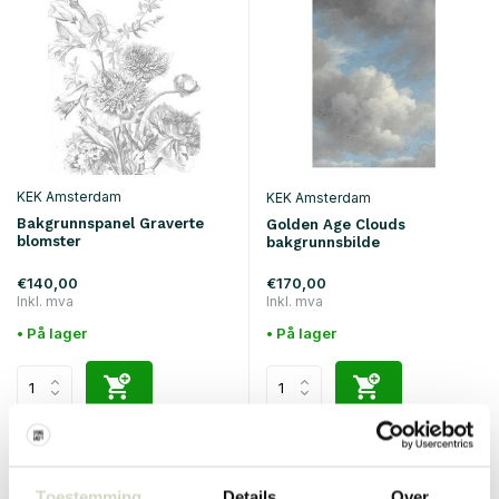
KEK Amsterdam
KEK Amsterdam
Bakgrunnspanel Graverte
Golden Age Clouds
blomster
bakgrunnsbilde
€140,00
€170,00
Inkl. mva
Inkl. mva
• På lager
• På lager
Toestemming
Details
Over