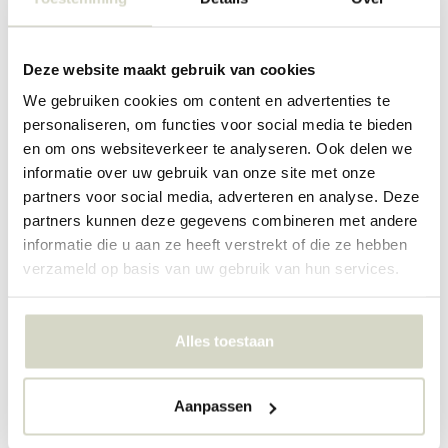
Deze website maakt gebruik van cookies
We gebruiken cookies om content en advertenties te
personaliseren, om functies voor social media te bieden
KEK Amsterdam
en om ons websiteverkeer te analyseren. Ook delen we
KEK Amsterdam
Landskap Tapetries tapet
informatie over uw gebruik van onze site met onze
Gull Gravert skyer sand tapet
WP-800 200x280cm
MW-179 - 200x280cm
partners voor social media, adverteren en analyse. Deze
partners kunnen deze gegevens combineren met andere
€170,00
€300,00
Inkl. mva
Inkl. mva
informatie die u aan ze heeft verstrekt of die ze hebben
verzameld op basis van uw gebruik van hun services.
• På lager
• På lager
Alles toestaan
Aanpassen