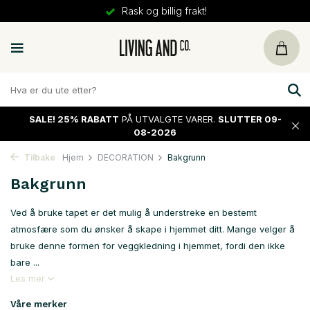
30 dager
retur
SALE!
25% RABATT
PÅ UTVALGTE VARER.
SLUTTER 09-
08-2026
Tilbake
Hjem
DECORATION
Bakgrunn
Bakgrunn
Ved å bruke tapet er det mulig å understreke en bestemt
atmosfære som du ønsker å skape i hjemmet ditt. Mange velger å
bruke denne formen for veggkledning i hjemmet, fordi den ikke
bare ...
Les mer
Våre merker