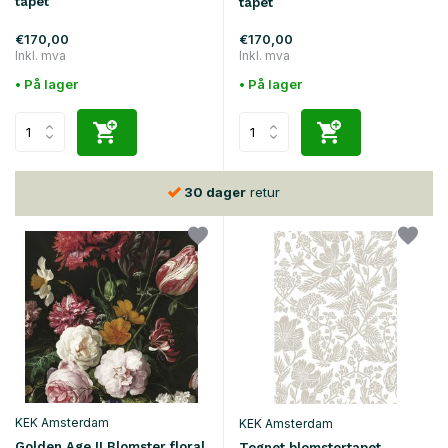
tapet
tapet
€170,00
€170,00
Inkl. mva
Inkl. mva
• På lager
• På lager
30 dager
retur
KEK Amsterdam
KEK Amsterdam
Golden Age II Blomster floral
Tegnet blomstertapet