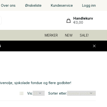
Over ons
Ønskeliste
Kundeservice
Logg inn
Handlekurv
€0,00
MERKER
NEW
SALE!
6
livenolje, sjokolade fondue og flere godbiter!
Vis:
Sorter etter: