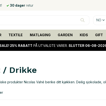
t!
30 dager
retur
NO
R
TEXTILE
MATLAGING
GARDEN
KIDS
GIFT
SALE!
25% RABATT
PÅ UTVALGTE VARER.
SLUTTER 06-08-202
 / Drikke
iske produkter Nicolas Vahé berike ditt kjøkken. Deilig sjokolade, o
er