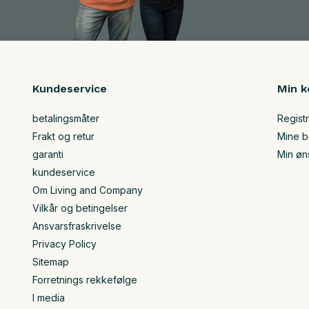
Kundeservice
Min k
betalingsmåter
Regist
Frakt og retur
Mine be
garanti
Min øn
kundeservice
Om Living and Company
Vilkår og betingelser
Ansvarsfraskrivelse
Privacy Policy
Sitemap
Forretnings rekkefølge
I media