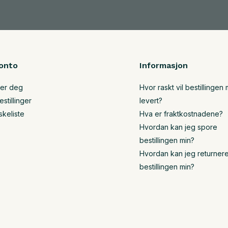
onto
Informasjon
rer deg
Hvor raskt vil bestillingen m
stillinger
levert?
skeliste
Hva er fraktkostnadene?
Hvordan kan jeg spore
bestillingen min?
Hvordan kan jeg returner
bestillingen min?