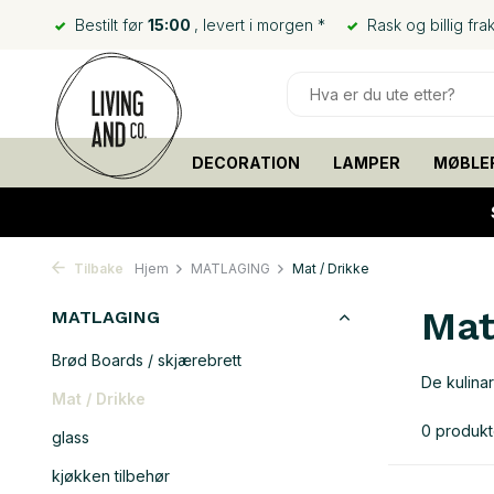
Bestilt før
15:00
, levert i morgen *
Rask og billig frak
DECORATION
LAMPER
MØBLE
Tilbake
Hjem
MATLAGING
Mat / Drikke
Mat
MATLAGING
Brød Boards / skjærebrett
De kulinar
Mat / Drikke
0 produkt
glass
kjøkken tilbehør