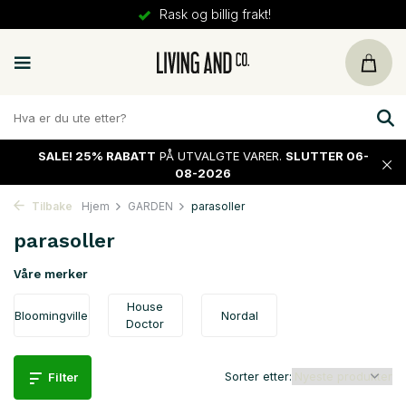
Rask og billig frakt!
SALE!
25% RABATT
PÅ UTVALGTE VARER.
SLUTTER 06-
08-2026
Tilbake
Hjem
GARDEN
parasoller
parasoller
Våre merker
House
Bloomingville
Nordal
Doctor
Sorter etter:
Filter