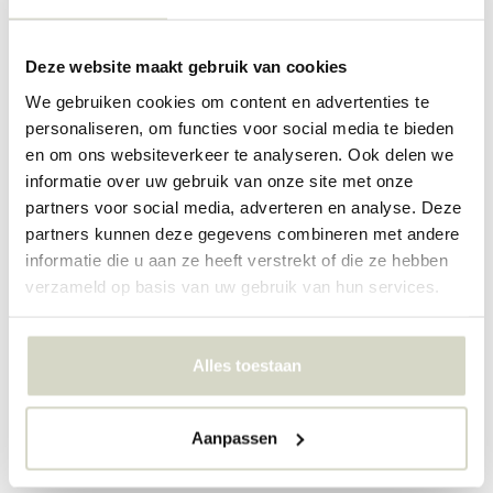
SALE 25%
SALE 25%
Deze website maakt gebruik van cookies
We gebruiken cookies om content en advertenties te
personaliseren, om functies voor social media te bieden
en om ons websiteverkeer te analyseren. Ook delen we
informatie over uw gebruik van onze site met onze
partners voor social media, adverteren en analyse. Deze
partners kunnen deze gegevens combineren met andere
Nordal
House Doctor
informatie die u aan ze heeft verstrekt of die ze hebben
Torsa parasoll
Umbra parasoll - sand
verzameld op basis van uw gebruik van hun services.
€470,00
€270,00
€352,50
€202,50
Inkl. mva
Inkl. mva
Alles toestaan
• På lager
• På lager
Aanpassen