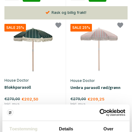
Rask og billig frakt!
SALE 25%
SALE 25%
House Doctor
House Doctor
Blokkparasoll
Umbra parasoll rød/grønn
€270,00
€279,00
€202,50
€209,25
Inkl. mva
Inkl. mva
• På lager
• På lager
Toestemming
Details
Over