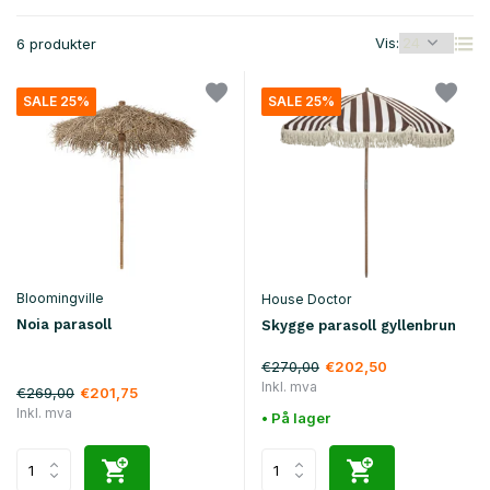
Vis:
6 produkter
SALE 25%
SALE 25%
Bloomingville
House Doctor
Noia parasoll
Skygge parasoll gyllenbrun
€270,00
€202,50
Inkl. mva
€269,00
€201,75
Inkl. mva
• På lager