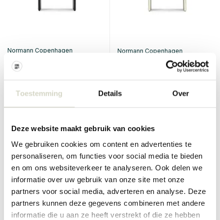
Normann Copenhagen
Normann Copenhagen
Panelbord 90x200cm
Panelbord 90x200cm
svart/mørk brun
krem/mørk brun
€1.860,00
€1.860,00
€1.674,00
€1.674,00
Toestemming
Details
Over
Inkl. mva
Inkl. mva
• På lager
• På lager
Deze website maakt gebruik van cookies
We gebruiken cookies om content en advertenties te
personaliseren, om functies voor social media te bieden
en om ons websiteverkeer te analyseren. Ook delen we
SALE 10%
SALE 10%
informatie over uw gebruik van onze site met onze
partners voor social media, adverteren en analyse. Deze
partners kunnen deze gegevens combineren met andere
informatie die u aan ze heeft verstrekt of die ze hebben