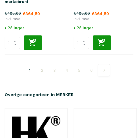
mørkebrunt
€405,00
€405,00
€364,50
€364,50
Inkl. mva
Inkl. mva
• På lager
• På lager
1
2
3
4
5
6
Overige categorieën in MERKER