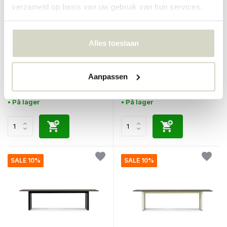
verzameld op basis van uw gebruik van hun services.
Normann Copenhagen
Normann Copenhagen
Alles toestaan
Panelbord 90x250cm
Panelbord 90x250cm
svart/mørk brun
krem/mørk brun
Aanpassen
€2.095,00
€2.095,00
€1.885,50
€1.885,50
Inkl. mva
Inkl. mva
• På lager
• På lager
SALE 10%
SALE 10%