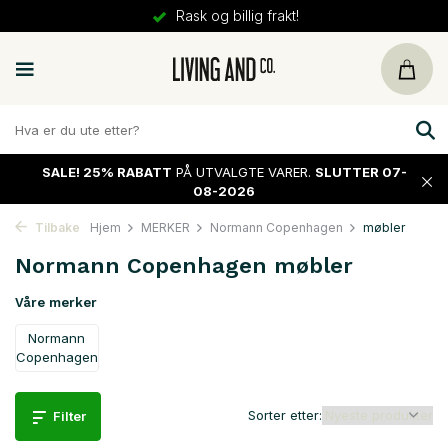
Rask og billig frakt!
SALE!
25% RABATT
PÅ UTVALGTE VARER.
SLUTTER 07-
08-2026
Tilbake
Hjem
MERKER
Normann Copenhagen
møbler
Normann Copenhagen møbler
Våre merker
Normann
Copenhagen
Sorter etter:
Filter