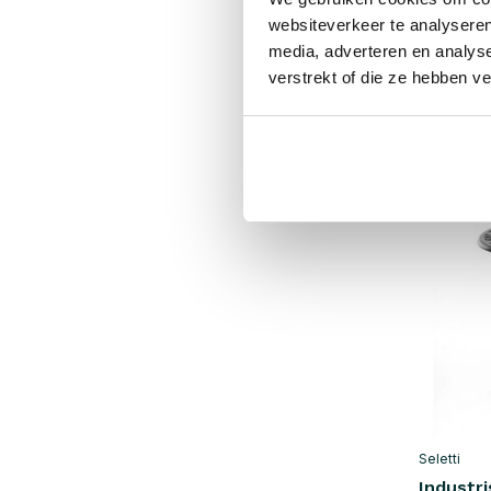
websiteverkeer te analyseren
€2.076,0
media, adverteren en analys
€1.868,
verstrekt of die ze hebben v
Inkl. mva
• På lage
SALE 10%
Seletti
Industr