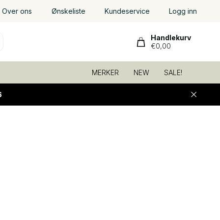
Over ons
Ønskeliste
Kundeservice
Logg inn
Handlekurv
€0,00
MERKER
NEW
SALE!
6