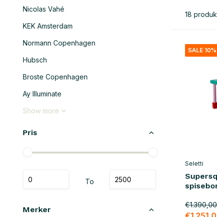
Nicolas Vahé
18 produk
KEK Amsterdam
Normann Copenhagen
SALE 10%
Hubsch
Broste Copenhagen
Ay Illuminate
Show more
Pris
Seletti
Supersq
To
spisebo
€1.390,00
Merker
€1.251,