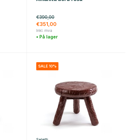
€390,00
€351,00
Inkl. mva
• På lager
SALE 10%
Seletti