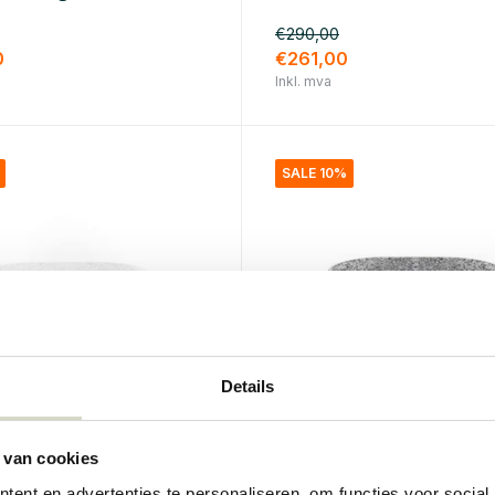
€290,00
0
€261,00
Inkl. mva
SALE 10%
Details
Seletti
 van cookies
isamlingsbord ovalt
Industrikolleksjonsbord 
svart
ent en advertenties te personaliseren, om functies voor social