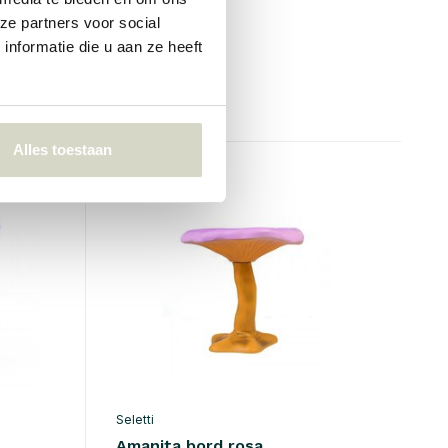
ze partners voor social
€458,00
nformatie die u aan ze heeft
€412,20
Inkl. mva
• På lager
Alles toestaan
SALE 10%
Seletti
Amanita bord rosa