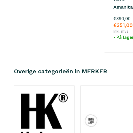
Amanita
€390,00
€351,00
Inkl. mva
• På lage
Overige categorieën in MERKER