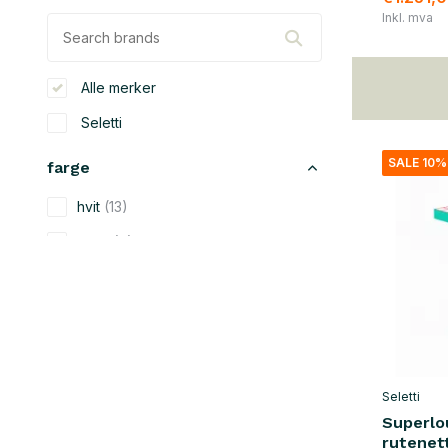
Inkl. mva
Alle merker
Seletti
SALE 10%
farge
hvit
(13)
svart
(8)
blå
(9)
gul
(4)
orange
(1)
rød
(7)
Seletti
brun
(1)
Superlo
rutenet