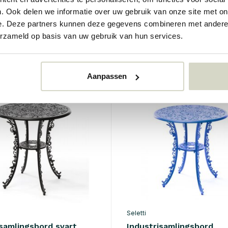
. Ook delen we informatie over uw gebruik van onze site met on
0
€2.076,00
e. Deze partners kunnen deze gegevens combineren met andere i
40
€1.868,40
erzameld op basis van uw gebruik van hun services.
Inkl. mva
r
• På lager
Aanpassen
SALE 10%
Seletti
isamlingsbord svart
Industrisamlingsbord