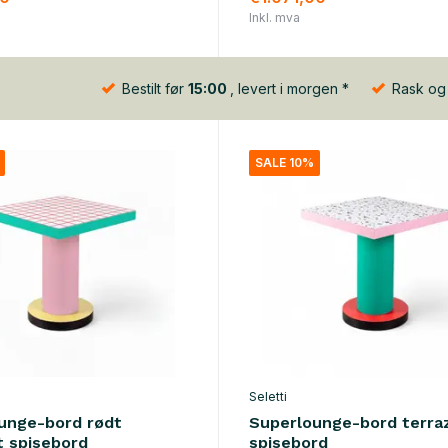
Inkl. mva
Bestilt før
15:00
, levert i morgen *
Rask og b
SALE 10%
Seletti
unge-bord rødt
Superlounge-bord terra
t spisebord
spisebord