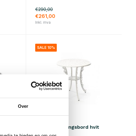
€290,00
€261,00
Inkl. mva
SALE 10%
Over
Seletti
ovalt
Industri samlingsbord hvit
 media te bieden en om ons