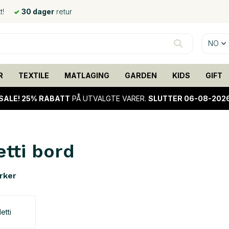
t!
30 dager
retur
NO
R
TEXTILE
MATLAGING
GARDEN
KIDS
GIFT
SALE!
25% RABATT
PÅ UTVALGTE VARER.
SLUTTER 06-08-202
etti bord
rker
etti