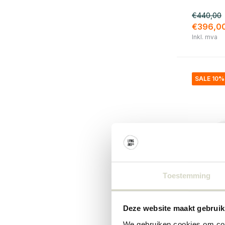
€440,00
€396,0
Inkl. mva
SALE 10%
Toestemming
Seletti
Deze website maakt gebruik
Industr
hvitt
We gebruiken cookies om cont