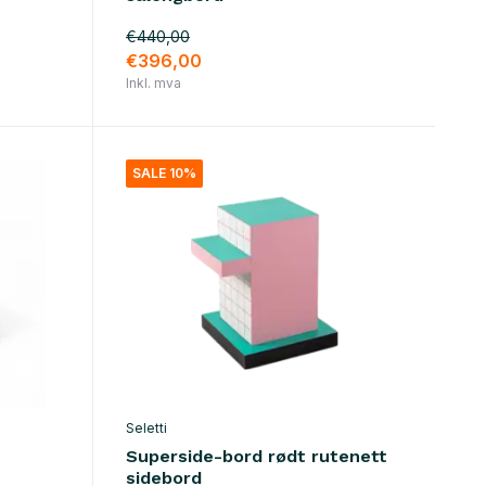
€440,00
€396,00
Inkl. mva
SALE 10%
Seletti
Superside-bord rødt rutenett
sidebord