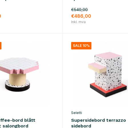
€540,00
0
€486,00
Inkl. mva
SALE 10%
Seletti
ffee-bord blått
Supersidebord terrazzo
t salongbord
sidebord