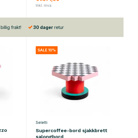
Inkl. mva
illig frakt!
30 dager
retur
SALE 10%
Seletti
zzo
Supercoffee-bord sjakkbrett
salongbord