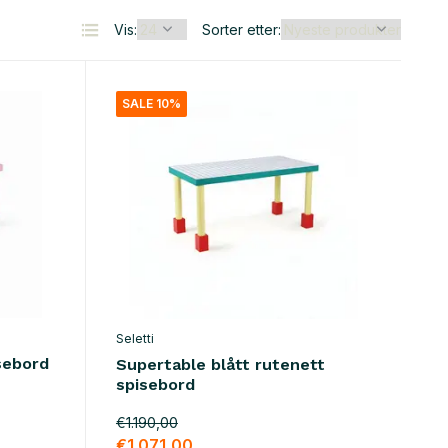
Vis:
Sorter etter:
SALE 10%
Seletti
sebord
Supertable blått rutenett
spisebord
€1.190,00
€1.071,00