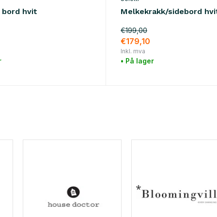
 bord hvit
Melkekrakk/sidebord hvi
€199,00
€179,10
Inkl. mva
r
• På lager