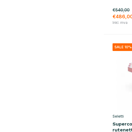
rosa
(9)
€540,00
materiale
€486,0
Inkl. mva
tre
(9)
metall
(5)
SALE 10%
Seletti
Superco
rutenet