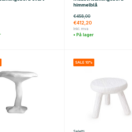
himmelblå
€458,00
€412,20
Inkl. mva
r
• På lager
SALE 10%
Seletti