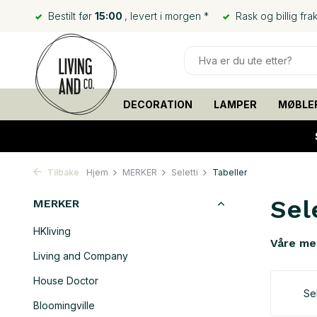
Bestilt før
15:00
, levert i morgen *
Rask og billig frak
DECORATION
LAMPER
MØBLE
Tilbake
Hjem
MERKER
Seletti
Tabeller
Sel
MERKER
HKliving
Våre me
Living and Company
House Doctor
Sel
Bloomingville