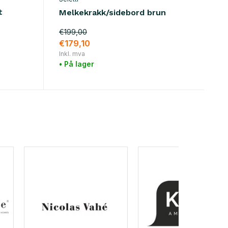
t
Melkekrakk/sidebord brun
€199,00
€179,10
Inkl. mva
• På lager