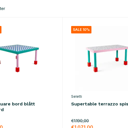
ter
SALE 10%
Seletti
uare bord blått
Supertable terrazzo spi
rd
€1.190,00
00
€1.071,00