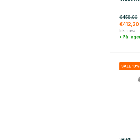
€458,00
€412,20
Inkl. mva
• På lage
SALE 10%
Seletti