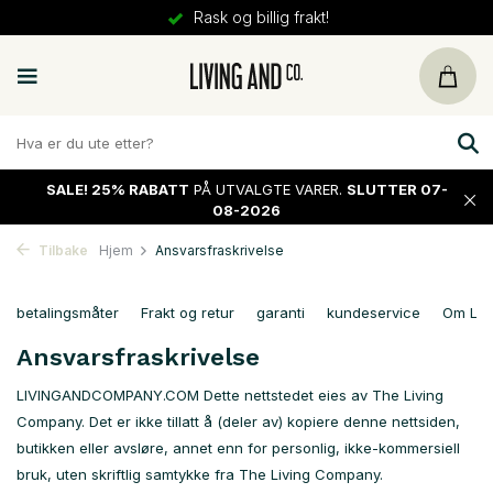
Rask og billig frakt!
SALE!
25% RABATT
PÅ UTVALGTE VARER.
SLUTTER 07-
08-2026
Tilbake
Hjem
Ansvarsfraskrivelse
betalingsmåter
Frakt og retur
garanti
kundeservice
Om Liv
Ansvarsfraskrivelse
LIVINGANDCOMPANY.COM Dette nettstedet eies av The Living
Company. Det er ikke tillatt å (deler av) kopiere denne nettsiden,
butikken eller avsløre, annet enn for personlig, ikke-kommersiell
bruk, uten skriftlig samtykke fra The Living Company.