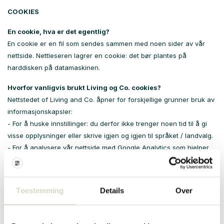
COOKIES
En cookie, hva er det egentlig?
En cookie er en fil som sendes sammen med noen sider av vår
nettside. Nettleseren lagrer en cookie: det bør plantes på
harddisken på datamaskinen.
Hvorfor vanligvis brukt Living og Co. cookies?
Nettstedet of Living and Co. åpner for forskjellige grunner bruk av
informasjonskapsler:
- For å huske innstillinger: du derfor ikke trenger noen tid til å gi
visse opplysninger eller skrive igjen og igjen til språket / landvalg.
- For å analysere vår nettside med Google Analytics som hjelper
oss med å forbedre nettstedet vårt. Vi bruker denne Google-
tjenesten til å spore hvordan besøkende bruker nettstedet vårt. Vi
får rapporter derfra. Google kan også overføre denne
Toestemming
Details
Over
informasjonen til tredjeparter i to tilfeller: hvis lovgiver sier Google
må gjøre, eller hvis tredjeparter behandler informasjonen på
vegne av Google. Vi har ingen innflytelse.