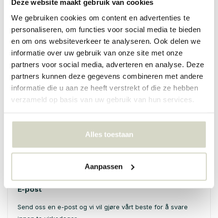
Deze website maakt gebruik van cookies
- For å bruke sosiale medier på våre nettsider: Dette bruker vi
We gebruiken cookies om content en advertenties te
cookies på Facebook og Twitter.
personaliseren, om functies voor social media te bieden
Hvordan logge ut av cookies?
en om ons websiteverkeer te analyseren. Ook delen we
Logg ut er ganske enkel: gi det til hjemme via nettleseren din
informatie over uw gebruik van onze site met onze
vanligvis kan i verktøylinjen under "Hjelp". Du kan godta cookies
partners voor social media, adverteren en analyse. Deze
alltid igjen.
partners kunnen deze gegevens combineren met andere
informatie die u aan ze heeft verstrekt of die ze hebben
verzameld op basis van uw gebruik van hun services.
spørsmål?
telefonisk kontakt
Alles toestaan
+31 (0)10-7617075
Åpent mandag til fredag ​​fra 09:00 til 17:00
Aanpassen
E-post
Send oss ​​en e-post og vi vil gjøre vårt beste for å svare