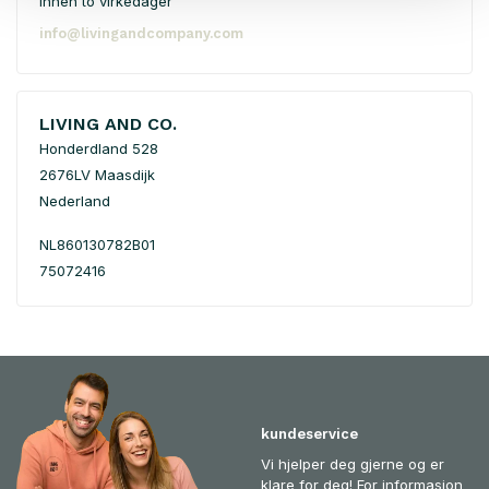
innen to virkedager
info@livingandcompany.com
LIVING AND CO.
Honderdland 528
2676LV Maasdijk
Nederland
NL860130782B01
75072416
kundeservice
Vi hjelper deg gjerne og er
klare for deg! For informasjon