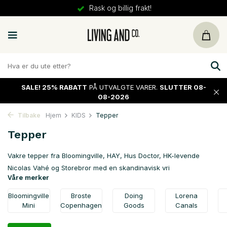
30 dager
retur
SALE!
25% RABATT
PÅ UTVALGTE VARER.
SLUTTER 08-
08-2026
Tilbake
Hjem
KIDS
Tepper
Tepper
Vakre tepper fra Bloomingville, HAY, Hus Doctor, HK-levende
Nicolas Vahé og Storebror med en skandinavisk vri
Våre merker
Bloomingville
Broste
Doing
Lorena
Mini
Copenhagen
Goods
Canals