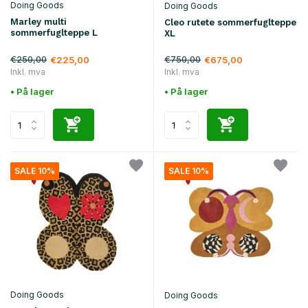
Doing Goods
Doing Goods
Marley multi
Cleo rutete sommerfuglteppe
sommerfuglteppe L
XL
€250,00
€750,00
€225,00
€675,00
Inkl. mva
Inkl. mva
• På lager
• På lager
SALE 10%
SALE 10%
Doing Goods
Doing Goods