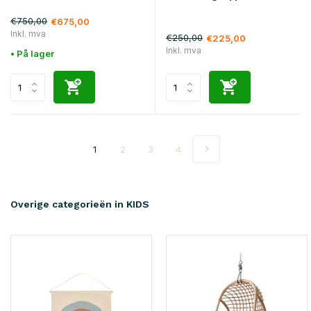
€750,00
€675,00
Inkl. mva
€250,00
€225,00
Inkl. mva
• På lager
1
2
3
4
Overige categorieën in KIDS