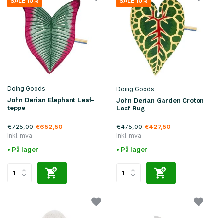
SALE 10%
SALE 10%
Doing Goods
Doing Goods
John Derian Elephant Leaf-
John Derian Garden Croton
teppe
Leaf Rug
€725,00
€475,00
€652,50
€427,50
Inkl. mva
Inkl. mva
• På lager
• På lager