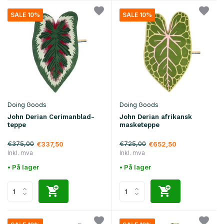
SALE 10%
SALE 10%
Doing Goods
Doing Goods
John Derian Cerimanblad-
John Derian afrikansk
teppe
masketeppe
€375,00
€725,00
€337,50
€652,50
Inkl. mva
Inkl. mva
• På lager
• På lager