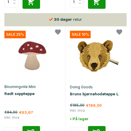
30 dager
retur
SALE 25%
SALE 10%
Bloomingville Mini
Doing Goods
Rødt soppteppe
Bruno bjørnehodeteppe L
€185,00
€166,50
Inkl. mva
€84,90
€63,67
Inkl. mva
• På lager