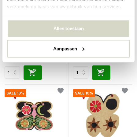
verzameld op basis van uw gebruik van hun services.
Doing Goods
Doing Goods
Grovt ruteteppe med
Cleo rutete sommerfuglteppe
Alles toestaan
sommerfuglmotiv XL
L
€750,00
€250,00
€675,00
€225,00
Aanpassen
Inkl. mva
Inkl. mva
• På lager
• På lager
SALE 10%
SALE 10%