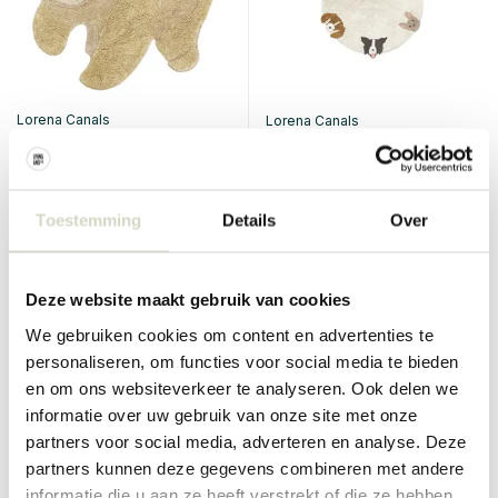
Lorena Canals
Lorena Canals
Bjørnedyrteppe 120x122cm
Hundeteppe Ø140 cm
€129,00
€100,00
€169,00
Inkl. mva
Inkl. mva
Toestemming
Details
Over
• På lager
• På lager
Deze website maakt gebruik van cookies
We gebruiken cookies om content en advertenties te
personaliseren, om functies voor social media te bieden
SALE 10%
SALE 10%
en om ons websiteverkeer te analyseren. Ook delen we
informatie over uw gebruik van onze site met onze
partners voor social media, adverteren en analyse. Deze
partners kunnen deze gegevens combineren met andere
informatie die u aan ze heeft verstrekt of die ze hebben