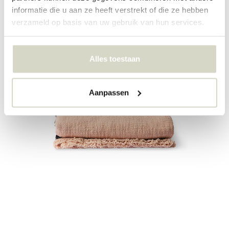
tepper. Leve og selskapet har de beste bidragene valgt fra
informatie die u aan ze heeft verstrekt of die ze hebben
Bloomingville
,
HAY
,
HK-stue
,
Hus Doctor
.
verzameld op basis van uw gebruik van hun services.
Alles toestaan
Aanpassen