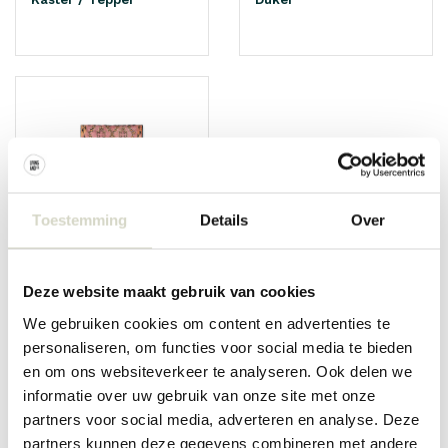
Toestemming
Details
Over
Tepper
Deze website maakt gebruik van cookies
We gebruiken cookies om content en advertenties te
personaliseren, om functies voor social media te bieden
en om ons websiteverkeer te analyseren. Ook delen we
TEXTILE
informatie over uw gebruik van onze site met onze
Alt for hjemmekomfort! Tøff under spisebordet, et blikkfang i
partners voor social media, adverteren en analyse. Deze
stuen, fin og varm i hallen på badet. Tepper, puter, sengetøy og
partners kunnen deze gegevens combineren met andere