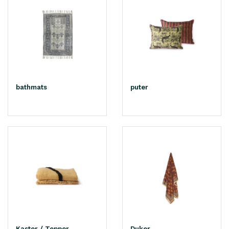
bathmats
puter
Kaster / Tepper
Duker