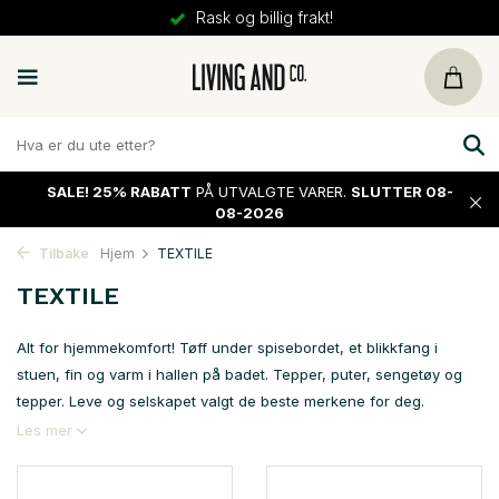
Rask og billig frakt!
SALE!
25% RABATT
PÅ UTVALGTE VARER.
SLUTTER 08-
08-2026
Tilbake
Hjem
TEXTILE
TEXTILE
Alt for hjemmekomfort! Tøff under spisebordet, et blikkfang i
stuen, fin og varm i hallen på badet. Tepper, puter, sengetøy og
tepper. Leve og selskapet valgt de beste merkene for deg.
Les mer