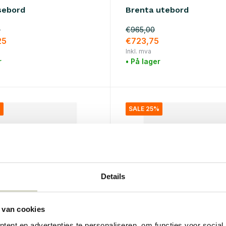
isebord
Brenta utebord
0
€965,00
25
€723,75
Inkl. mva
r
• På lager
%
SALE 25%
Details
 van cookies
ent en advertenties te personaliseren, om functies voor social