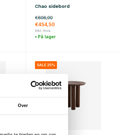
Chao sidebord
€606,00
€454,50
Inkl. mva
• På lager
SALE 25%
Over
 media te bieden en om ons