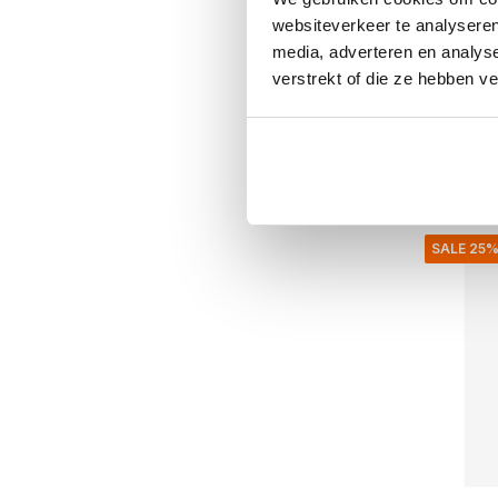
Nordal
websiteverkeer te analyseren
Aras ha
media, adverteren en analys
€650,00
verstrekt of die ze hebben v
€487,50
Inkl. mva
• På lage
SALE 25