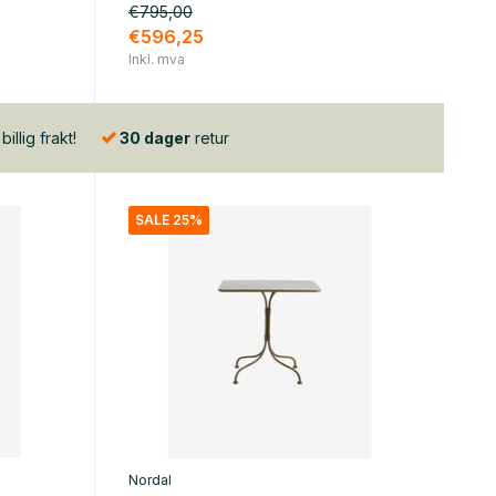
€795,00
€596,25
Inkl. mva
illig frakt!
30 dager
retur
SALE 25%
Nordal