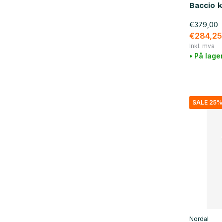
naturlig
(11)
Baccio 
sølv
(1)
€379,00
€284,25
materiale
Inkl. mva
• På lage
tre
(43)
metall
(28)
marmor
(25)
SALE 25
rotting
(7)
messing
(3)
Glass / Keramikk
(11)
jern
(36)
Nordal