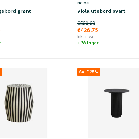
Nordal
gebord grønt
Viola utebord svart
€569,00
5
€426,75
Inkl. mva
r
• På lager
%
SALE 25%