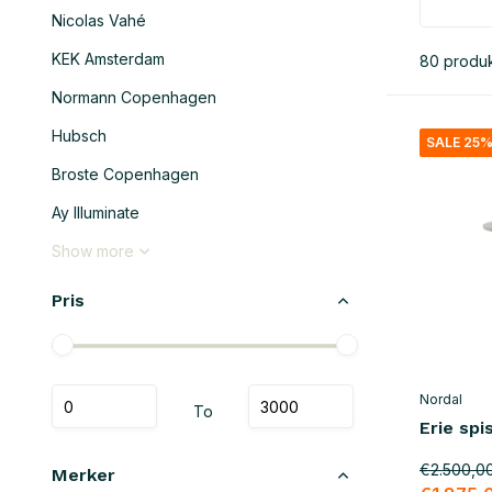
Nicolas Vahé
KEK Amsterdam
80 produk
Normann Copenhagen
Hubsch
SALE 25
Broste Copenhagen
Ay Illuminate
Show more
Pris
Nordal
To
Erie spi
€2.500,0
Merker