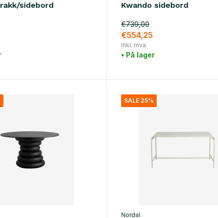
krakk/sidebord
Kwando sidebord
€739,00
€554,25
Inkl. mva
r
• På lager
%
SALE 25%
Nordal