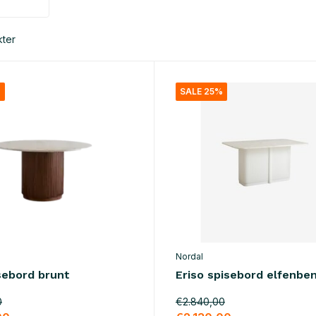
ter
%
SALE 25%
Nordal
sebord brunt
Eriso spisebord elfenbe
0
€2.840,00