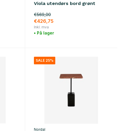
Viola utendørs bord grønt
€569,00
€426,75
Inkl. mva
• På lager
SALE 25%
Nordal