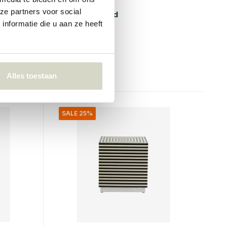
Nordal
ze partners voor social
Helin kafébord
nformatie die u aan ze heeft
€945,00
€708,75
Inkl. mva
• På lager
Alles toestaan
SALE 25%