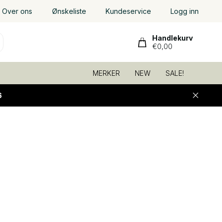
Over ons
Ønskeliste
Kundeservice
Logg inn
Handlekurv
€0,00
MERKER
NEW
SALE!
6