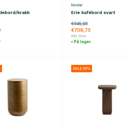
Nordal
idebord/krakk
Erie kafébord svart
€945,00
0
€708,75
Inkl. mva
r
• På lager
%
SALE 25%