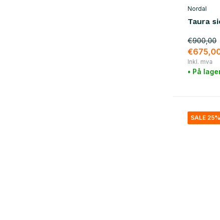
Nordal
Taura s
€900,00
€675,0
Inkl. mva
• På lage
SALE 25