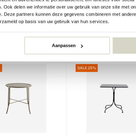
Nordal
. Ook delen we informatie over uw gebruik van onze site met on
gebord svart
Yalu salongbord
e. Deze partners kunnen deze gegevens combineren met andere i
€1.118,00
erzameld op basis van uw gebruik van hun services.
€838,50
Inkl. mva
r
• På lager
Aanpassen
%
SALE 25%