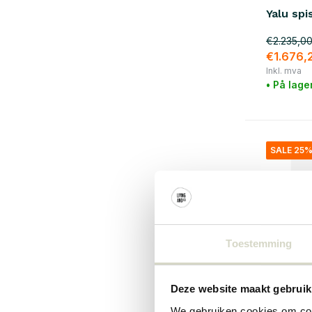
Yalu sp
€2.235,0
€1.676,
Inkl. mva
• På lage
SALE 25
Toestemming
Deze website maakt gebruik
We gebruiken cookies om cont