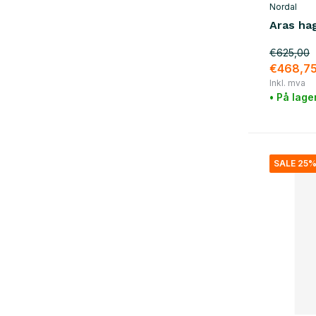
Nordal
Aras ha
€625,00
€468,7
Inkl. mva
• På lage
SALE 25