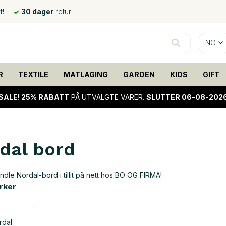
t!
30 dager
retur
NO
R
TEXTILE
MATLAGING
GARDEN
KIDS
GIFT
SALE!
25% RABATT
PÅ UTVALGTE VARER.
SLUTTER 06-08-202
dal bord
dle Nordal-bord i tillit på nett hos BO OG FIRMA!
rker
rdal