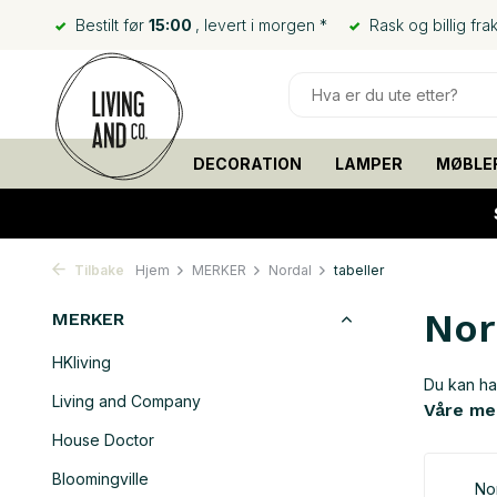
Bestilt før
15:00
, levert i morgen *
Rask og billig frak
DECORATION
LAMPER
MØBLE
Tilbake
Hjem
MERKER
Nordal
tabeller
Nor
MERKER
HKliving
Du kan han
Living and Company
Våre me
House Doctor
Bloomingville
No