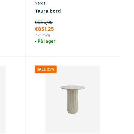
Nordal
Taura bord
€1.135,00
€851,25
Inkl. mva
• På lager
SALE 25%