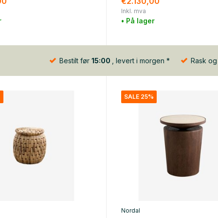
00
€2.130,00
Inkl. mva
r
• På lager
Bestilt før
15:00
, levert i morgen *
Rask og b
%
SALE 25%
Nordal