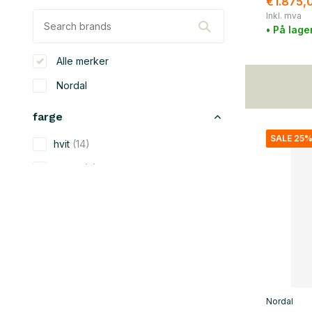
€1.875,
Inkl. mva
• På lage
Alle merker
Nordal
farge
SALE 25
hvit
(14)
beige
(5)
svart
(46)
grønn
(5)
grå
(4)
brun
(15)
gull
(6)
Nordal