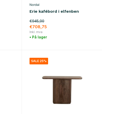
Nordal
Erie kafébord i elfenben
€945,00
€708,75
Inkl. mva
• På lager
SALE 25%