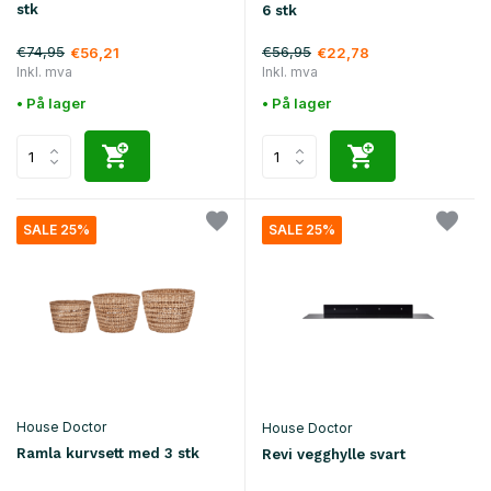
stk
6 stk
€74,95
€56,95
€56,21
€22,78
Inkl. mva
Inkl. mva
• På lager
• På lager
SALE 25%
SALE 25%
House Doctor
House Doctor
Ramla kurvsett med 3 stk
Revi vegghylle svart