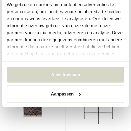
We gebruiken cookies om content en advertenties te
personaliseren, om functies voor social media te bieden
House Doctor
House Doctor
en om ons websiteverkeer te analyseren. Ook delen we
Kesh teppe 140x70cm
Kesh teppe
informatie over uw gebruik van onze site met onze
partners voor social media, adverteren en analyse. Deze
€134,95
€319,00
€101,21
€239,25
partners kunnen deze gegevens combineren met andere
Inkl. mva
Inkl. mva
informatie die u aan ze heeft verstrekt of die ze hebben
• På lager
• På lager
verzameld op basis van uw gebruik van hun services.
Alles toestaan
SALE 25%
SALE 25%
Aanpassen