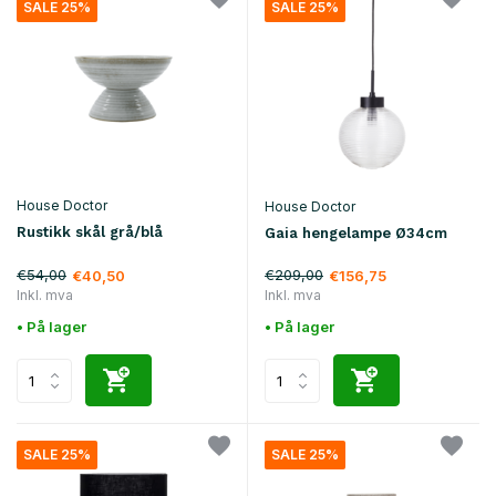
SALE 25%
SALE 25%
House Doctor
House Doctor
Rustikk skål grå/blå
Gaia hengelampe Ø34cm
€54,00
€209,00
€40,50
€156,75
Inkl. mva
Inkl. mva
• På lager
• På lager
SALE 25%
SALE 25%