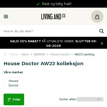
ig frakt!
30 dager
re
SALE!
25% RABATT
PÅ UTVALGTE VARER.
SLUTTER 06-
08-2026
Tilbake
Hjem
MERKER
House Doctor
AW23 samling
House Doctor AW23 kolleksjon
Våre merker
House
Doctor
Sorter etter:
Filter