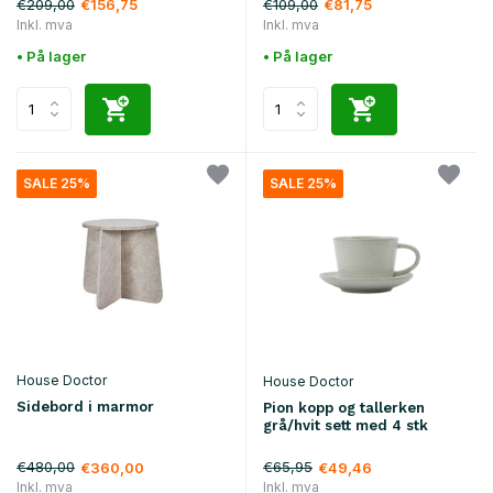
€209,00
€109,00
€156,75
€81,75
Inkl. mva
Inkl. mva
• På lager
• På lager
SALE 25%
SALE 25%
House Doctor
House Doctor
Sidebord i marmor
Pion kopp og tallerken
grå/hvit sett med 4 stk
€480,00
€65,95
€360,00
€49,46
Inkl. mva
Inkl. mva