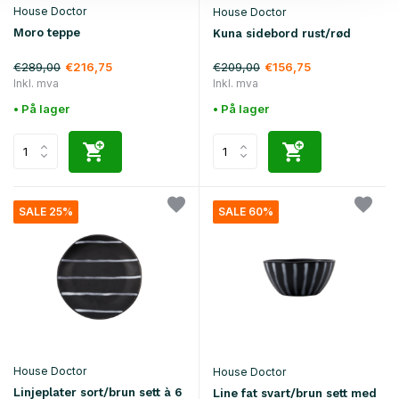
House Doctor
House Doctor
Moro teppe
Kuna sidebord rust/rød
€289,00
€209,00
€216,75
€156,75
Inkl. mva
Inkl. mva
• På lager
• På lager
SALE 25%
SALE 60%
House Doctor
House Doctor
Linjeplater sort/brun sett à 6
Line fat svart/brun sett med