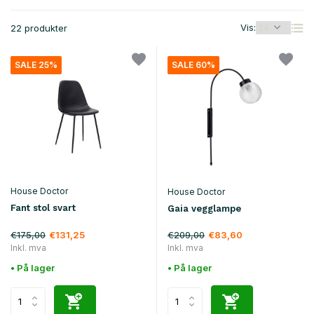
Vis:
22 produkter
SALE 25%
SALE 60%
House Doctor
House Doctor
Fant stol svart
Gaia vegglampe
€175,00
€209,00
€131,25
€83,60
Inkl. mva
Inkl. mva
• På lager
• På lager