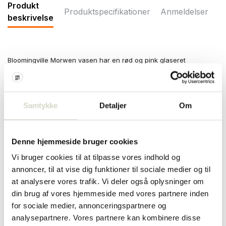
Produkt
Produktspecifikationer
Anmeldelser
beskrivelse
Bloomingville Morwen vasen har en rød og pink glaseret
overflade, med kontinuerlige, bølgede lag, som giver en dynamisk
tekstur. Det udtryksfulde design fanger øjet og gør vasen til et
kunstnerisk midtpunkt. Mål Ø22x16cm
Samtykke
Detaljer
Om
Mål: diameter 22 x højde 16 cm
Materiale: lertøj
Farve: rød/pink
Andet: der kan være forskelle pr. vase.
Denne hjemmeside bruger cookies
PRODUKTSPECIFIKATIONER
Vi bruger cookies til at tilpasse vores indhold og
annoncer, til at vise dig funktioner til sociale medier og til
at analysere vores trafik. Vi deler også oplysninger om
Varenummer
82061349
din brug af vores hjemmeside med vores partnere inden
for sociale medier, annonceringspartnere og
SKU
82061349
analysepartnere. Vores partnere kan kombinere disse