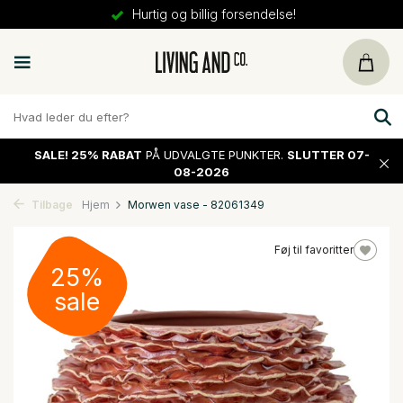
Hurtig og billig forsendelse!
SALE!
25% RABAT
PÅ UDVALGTE PUNKTER.
SLUTTER 07-
08-2026
Tilbage
Hjem
Morwen vase - 82061349
Føj til favoritter
25%
sale