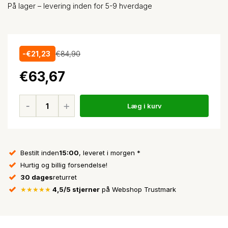
På lager – levering inden for 5-9 hverdage
-€21,23
€84,90
€63,67
Læg i kurv
Bestilt inden
15:00
, leveret i morgen *
Hurtig og billig forsendelse!
30 dages
returret
★★★★★
4,5/5 stjerner
på Webshop Trustmark