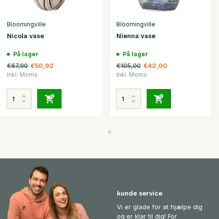
Bloomingville
Bloomingville
Nicola vase
Nienna vase
På lager
På lager
€67,90
€105,00
€50,92
€42,00
Inkl. Moms
Inkl. Moms
kunde service
Vi er glade for at hjælpe dig
og er klar til dig! For