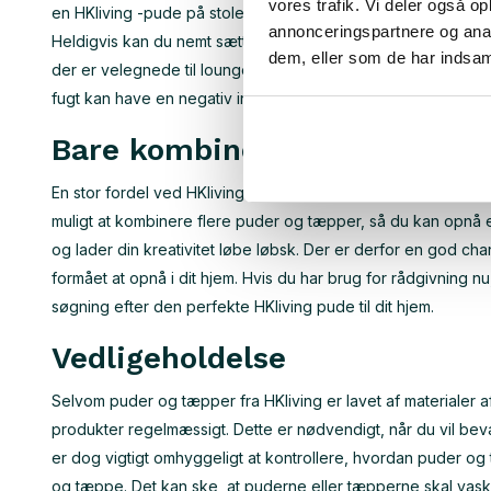
vores trafik. Vi deler også 
en HKliving -pude på stolen. Som et resultat kan stolene føl
annonceringspartnere og anal
Heldigvis kan du nemt sætte en stopper for dette problem v
dem, eller som de har indsaml
der er velegnede til loungemøbler. Det er dog vigtigt at o
fugt kan have en negativ indflydelse på udseendet og levet
Bare kombiner
En stor fordel ved HKliving -hynderne er, at de passer perfe
muligt at kombinere flere puder og tæpper, så du kan opnå en
og lader din kreativitet løbe løbsk. Der er derfor en god cha
formået at opnå i dit hjem. Hvis du har brug for rådgivning nu,
søgning efter den perfekte HKliving pude til dit hjem.
Vedligeholdelse
Selvom puder og tæpper fra HKliving er lavet af materialer a
produkter regelmæssigt. Dette er nødvendigt, når du vil b
er dog vigtigt omhyggeligt at kontrollere, hvordan puder og 
og tæppe. Det kan ske, at puderne eller tæpperne skal vaskes