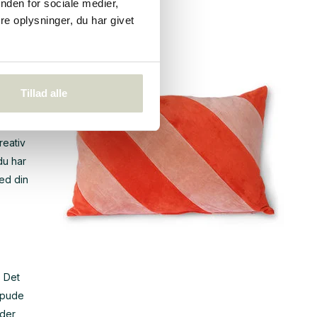
nden for sociale medier,
e oplysninger, du har givet
ment,
, da
Tillad alle
l
reativ
du har
med din
. Det
g pude
 der