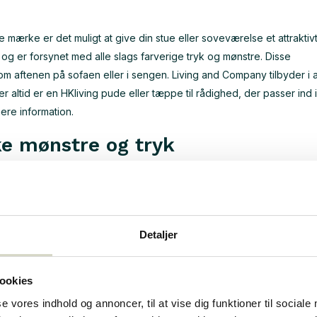
ærke er det muligt at give din stue eller soveværelse et attraktivt
g er forsynet med alle slags farverige tryk og mønstre. Disse
om aftenen på sofaen eller i sengen. Living and Company tilbyder i a
 altid er en HKliving pude eller tæppe til rådighed, der passer ind i
mere information.
e mønstre og tryk
gen og de hollandske designere af HKliving har faktisk mere end for
ormer, farver og størrelser. For eksempel er det muligt at vælge en HK
 er lavet af bomuldsfløjl. Dette er dog kun et enkelt eksempel, og i vo
ler. Tænk f.eks. På bomulds-, polyester- eller silkepuder. Så vælg
Detaljer
sædehynder
ookies
se vores indhold og annoncer, til at vise dig funktioner til sociale
ke helt til din smag? Så er det muligt, at dette skyldes, at du ikke b