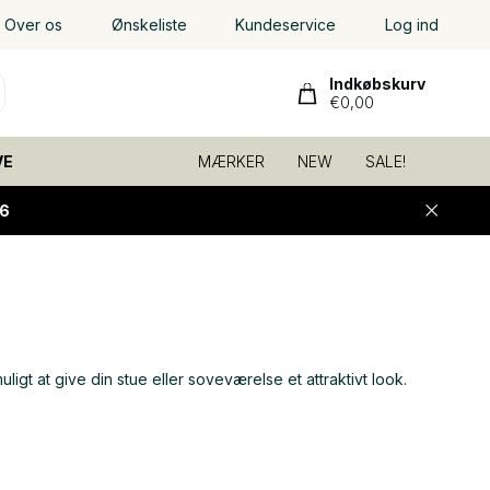
Over os
Ønskeliste
Kundeservice
Log ind
Indkøbskurv
€0,00
VE
MÆRKER
NEW
SALE!
6
t at give din stue eller soveværelse et attraktivt look.