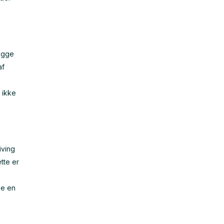
begge
af
 ikke
iving
tte er
be en