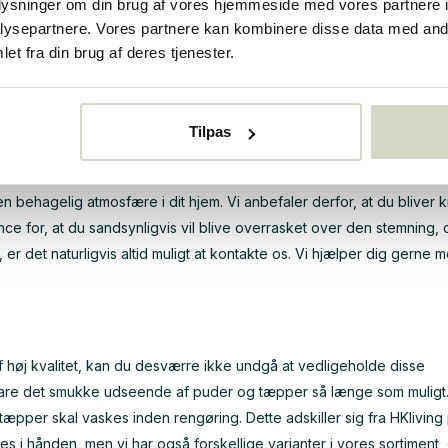
oplysninger om din brug af vores hjemmeside med vores partnere i
es hårde og ubehagelige, og du venter selvfølgelig ikke på dette.
ysepartnere. Vores partnere kan kombinere disse data med andr
ed at købe sædehynder. Vi har forskellige sædehynder i vores sorti
et fra din brug af deres tjenester.
pbevare puderne på et tørt sted og bringe dem indendørs om aftenen
iden på HKliving -puden.
Tilpas
kt til de andre produkter fra kollektionen. Dette gør det for eksempe
 behagelig atmosfære i dit hjem. Vi anbefaler derfor, at du bliver k
nce for, at du sandsynligvis vil blive overrasket over den stemning, 
 er det naturligvis altid muligt at kontakte os. Vi hjælper dig gerne 
f høj kvalitet, kan du desværre ikke undgå at vedligeholde disse
evare det smukke udseende af puder og tæpper så længe som muligt
tæpper skal vaskes inden rengøring. Dette adskiller sig fra HKlivin
 i hånden, men vi har også forskellige varianter i vores sortiment,