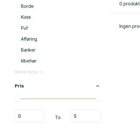
0 produkt
Borde
Kiste
Ingen prod
Puf
Afføring
Banker
tilbehør
Show more
Pris
To