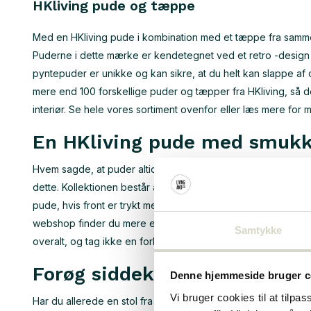
HKliving pude og tæppe
Med en HKliving pude i kombination med et tæppe fra samme m
Puderne i dette mærke er kendetegnet ved et retro -design o
pyntepuder er unikke og kan sikre, at du helt kan slappe af 
mere end 100 forskellige puder og tæpper fra HKliving, så der
interiør. Se hele vores sortiment ovenfor eller læs mere for 
En HKliving pude med smukk
Hvem sagde, at puder altid skulle have en neutral farve? In
dette. Kollektionen består af puder i alle slags forskellige f
pude, hvis front er trykt med satin i høj kvalitet, og hvis ryg
webshop finder du mere end nok puder lavet af andre materia
Samtykke
overalt, og tag ikke en forhastet beslutning.
Forøg siddekomforten med 
Denne hjemmeside bruger c
Vi bruger cookies til at tilpas
Har du allerede en stol fra HKliving, men siddekomforten er ik