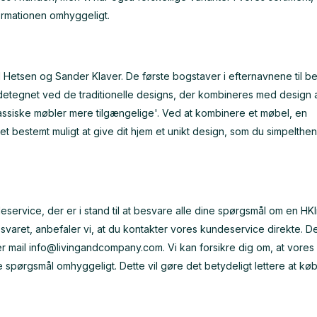
ormationen omhyggeligt.
l Hetsen og Sander Klaver. De første bogstaver i efternavnene til 
detegnet ved de traditionelle designs, der kombineres med design 
ssiske møbler mere tilgængelige'. Ved at kombinere et møbel, en
et bestemt muligt at give dit hjem et unikt design, som du simpelthen
ervice, der er i stand til at besvare alle dine spørgsmål om en HKl
varet, anbefaler vi, at du kontakter vores kundeservice direkte. De
er mail
info@livingandcompany.com
. Vi kan forsikre dig om, at vores
 spørgsmål omhyggeligt. Dette vil gøre det betydeligt lettere at kø