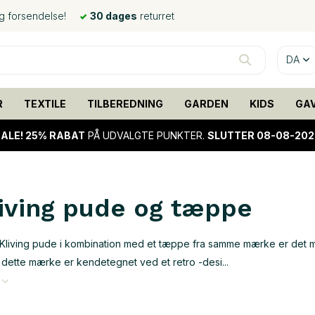
ig forsendelse!
30 dages
returret
DA
R
TEXTILE
TILBEREDNING
GARDEN
KIDS
GA
ALE!
25% RABAT
PÅ UDVALGTE PUNKTER.
SLUTTER 08-08-202
iving pude og tæppe
living pude i kombination med et tæppe fra samme mærke er det mulig
 dette mærke er kendetegnet ved et retro -desi...
e