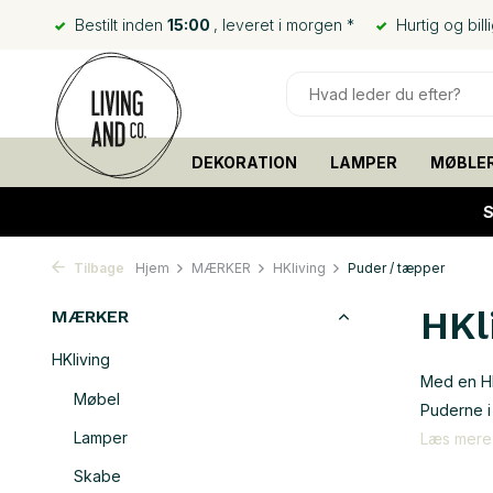
Bestilt inden
15:00
, leveret i morgen *
Hurtig og bill
DEKORATION
LAMPER
MØBLE
S
Tilbage
Hjem
MÆRKER
HKliving
Puder / tæpper
HKl
MÆRKER
HKliving
Med en HK
Møbel
Puderne i
Lamper
Læs mer
Skabe