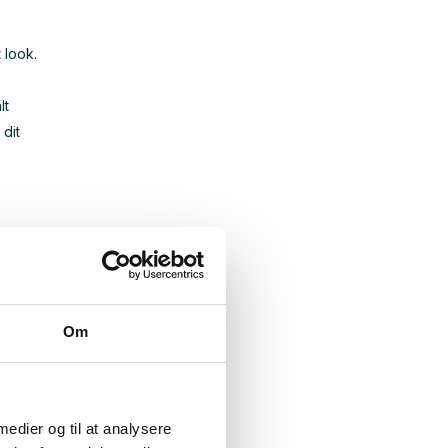
 look.
lt
 dit
stået
living-
res
Om
 medier og til at analysere
ruger