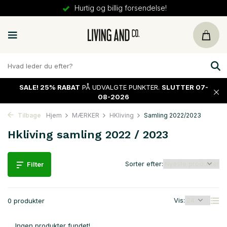
Hurtig og billig forsendelse!
SALE!
25% RABAT
PÅ UDVALGTE PUNKTER.
SLUTTER 07-
08-2026
Tilbage
Hjem
MÆRKER
HKliving
Samling 2022/2023
Hkliving samling 2022 / 2023
Sorter efter:
Filter
Vis:
0 produkter
Ingen produkter fundet!...