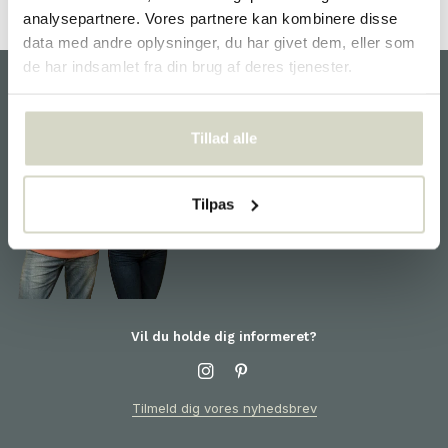
analysepartnere. Vores partnere kan kombinere disse
data med andre oplysninger, du har givet dem, eller som
de har indsamlet fra din brug af deres tjenester.
kunde service
Tillad alle
Vi er glade for at hjælpe dig
og er klar til dig! For
information om produkter eller
Tilpas
din ordre bedes du kontakte
kundeservice
Vil du holde dig informeret?
Tilmeld dig vores nyhedsbrev