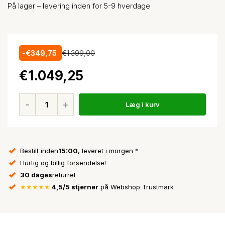
På lager – levering inden for 5-9 hverdage
-€349,75
€1.399,00
€1.049,25
Læg i kurv
Bestilt inden
15:00
, leveret i morgen *
Hurtig og billig forsendelse!
30 dages
returret
★★★★★
4,5/5 stjerner
på Webshop Trustmark