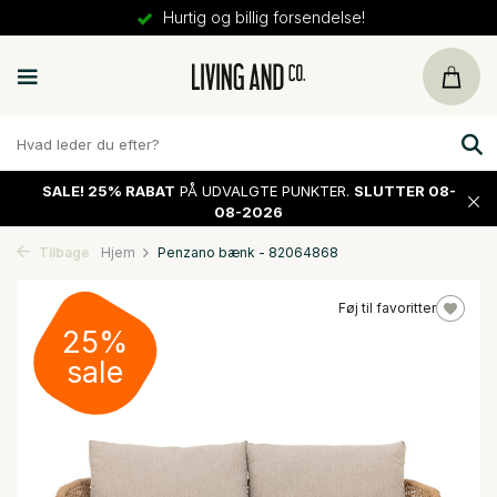
Hurtig og billig forsendelse!
SALE!
25% RABAT
PÅ UDVALGTE PUNKTER.
SLUTTER 08-
08-2026
Tilbage
Hjem
Penzano bænk - 82064868
Føj til favoritter
25%
sale