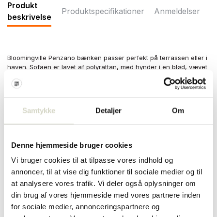
Produkt
Produktspecifikationer
Anmeldelser
beskrivelse
Bloomingville Penzano bænken passer perfekt på terrassen eller i
haven. Sofaen er lavet af polyrattan, med hynder i en blød, vævet
kvalitet. Vi anbefaler at placere havemøbler i overdækkede
områder. Mål 164x70x72cm
Mål: længde 164 x højde 70 x bredde 72 cm
Samtykke
Detaljer
Om
Materiale: polyrattan, aluminium
Farve: naturlig, sort
Andet: Det anbefales at placere bænken et overdækket sted eller
at dække den til. Sofaen og hynderne kan misfarves på grund af
Denne hjemmeside bruger cookies
direkte sollys.
Vi bruger cookies til at tilpasse vores indhold og
PRODUKTSPECIFIKATIONER
annoncer, til at vise dig funktioner til sociale medier og til
at analysere vores trafik. Vi deler også oplysninger om
din brug af vores hjemmeside med vores partnere inden
Varenummer
82064868
for sociale medier, annonceringspartnere og