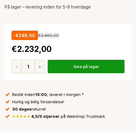
På lager – levering inden for 5-9 hverdage
-€248,00
€2.480,00
€2.232,00
Ikke på lager
Bestilt inden
15:00
, leveret i morgen *
Hurtig og billig forsendelse!
30 dages
returret
★★★★★
4,5/5 stjerner
på Webshop Trustmark