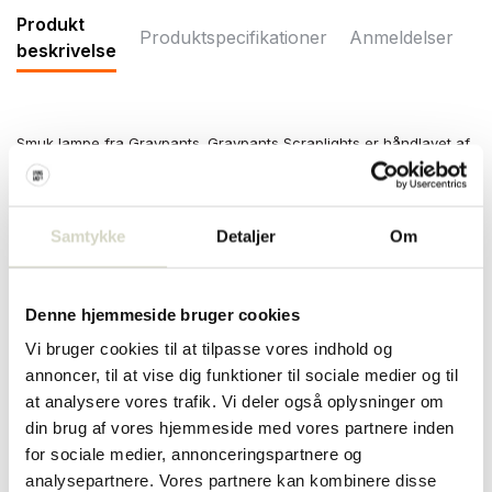
Produkt
Produktspecifikationer
Anmeldelser
beskrivelse
Smuk lampe fra Graypants. Graypants Scraplights er håndlavet af
pap. Fås i forskellige designs, størrelser og farver. Graypants
Sun32 hængelampen har mål på Ø82x75cm.
Mål: diameter 82 x højde 72 cm
Samtykke
Detaljer
Om
Materiale: pap
Farve Hvid
Andet: max 15W LED x4, E27. Eksklusiv lyskilde. Kabellængde 2
meter. Kun til indendørs brug. Rengør med en tør klud.
Denne hjemmeside bruger cookies
PRODUKTSPECIFIKATIONER
Vi bruger cookies til at tilpasse vores indhold og
annoncer, til at vise dig funktioner til sociale medier og til
at analysere vores trafik. Vi deler også oplysninger om
Varenummer
GP-1201
din brug af vores hjemmeside med vores partnere inden
for sociale medier, annonceringspartnere og
SKU
analysepartnere. Vores partnere kan kombinere disse