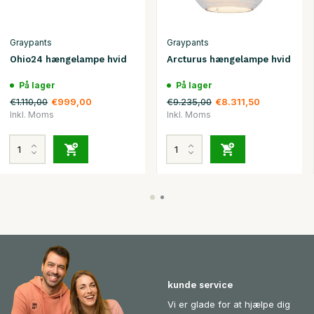
Graypants
Graypants
Ohio24 hængelampe hvid
Arcturus hængelampe hvid
På lager
På lager
€1.110,00
€9.235,00
€999,00
€8.311,50
Inkl. Moms
Inkl. Moms
kunde service
Vi er glade for at hjælpe dig