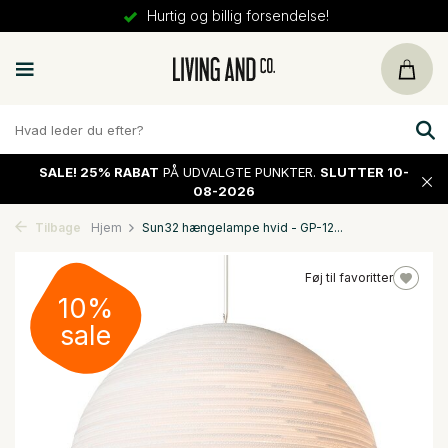
Hurtig og billig forsendelse!
SALE!
25% RABAT
PÅ UDVALGTE PUNKTER.
SLUTTER 10-
08-2026
Tilbage
Hjem
Sun32 hængelampe hvid - GP-12...
Føj til favoritter
10%
sale