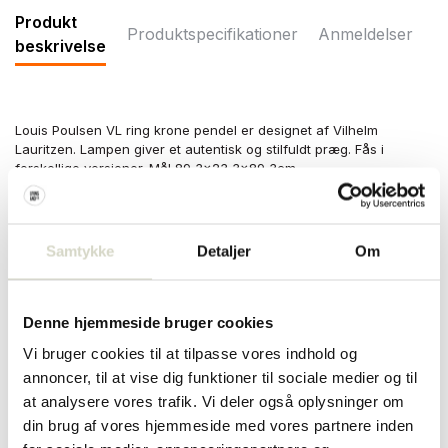
Produkt
Produktspecifikationer
Anmeldelser
beskrivelse
Louis Poulsen VL ring krone pendel er designet af Vilhelm
Lauritzen. Lampen giver et autentisk og stilfuldt præg. Fås i
forskellige versioner. Mål 89,3x23,3x89,3cm
Mål: bredde 89,3 x højde 23,3 x længde 89,3 cm
Materiale: mundblæst hvidt opalglas, satinpoleret messing
(ubehandlet)
Samtykke
Detaljer
Om
Farve: hvid, messing
Andet: 7x fitting E27, maksimalt 40W. Ledningslængde 400 cm.
Bemærk venligst, at messingoverfladen er ubehandlet. Det
betyder, at overfladens udseende vil ændre sig over tid og få et
Denne hjemmeside bruger cookies
patinalag.
Vi bruger cookies til at tilpasse vores indhold og
PRODUKTSPECIFIKATIONER
annoncer, til at vise dig funktioner til sociale medier og til
at analysere vores trafik. Vi deler også oplysninger om
din brug af vores hjemmeside med vores partnere inden
Varenummer
5741094396