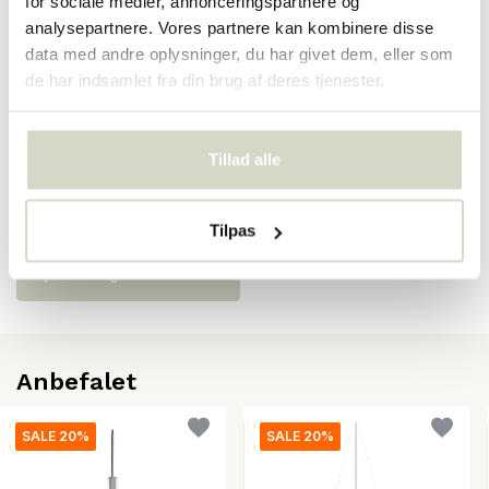
for sociale medier, annonceringspartnere og
analysepartnere. Vores partnere kan kombinere disse
SKU
data med andre oplysninger, du har givet dem, eller som
de har indsamlet fra din brug af deres tjenester.
EAN
5703411181270
Tillad alle
Anmeldelser
There are no reviews written yet about this product..
Tilpas
Opret din egen anmeldelse
Anbefalet
SALE 20%
SALE 20%