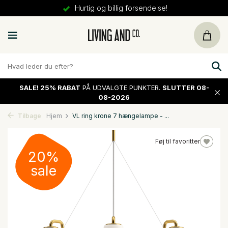
Hurtig og billig forsendelse!
SALE!
25% RABAT
PÅ UDVALGTE PUNKTER.
SLUTTER 08-
08-2026
Tilbage
Hjem
VL ring krone 7 hængelampe - ...
Føj til favoritter
20%
sale