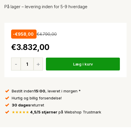
På lager – levering inden for 5-9 hverdage
-€958,00
€4.790,00
€3.832,00
Læg i kurv
Bestilt inden
15:00
, leveret i morgen *
Hurtig og billig forsendelse!
30 dages
returret
★★★★★
4,5/5 stjerner
på Webshop Trustmark