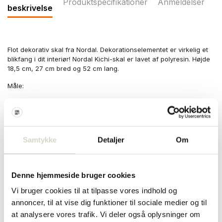
Produktspecifikationer
Anmeldelser
beskrivelse
Flot dekorativ skal fra Nordal. Dekorationselementet er virkelig et
blikfang i dit interiør! Nordal Kichi-skal er lavet af polyresin. Højde
18,5 cm, 27 cm bred og 52 cm lang.
Måle:
HØJDE:
18.50 CM
BREDDE:
27.00 CM
Samtykke
Detaljer
Om
LÆNGDE:
52,00 CM
Materiale: polyresin
Farve hvid
Denne hjemmeside bruger cookies
Andet: ikke vandtæt. Fordi varen er håndlavet, er hver vare unik.
Form og størrelse varierer pr. Vare.
Vi bruger cookies til at tilpasse vores indhold og
annoncer, til at vise dig funktioner til sociale medier og til
at analysere vores trafik. Vi deler også oplysninger om
PRODUKTSPECIFIKATIONER