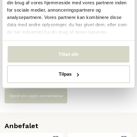
din brug af vores hjemmeside med vores partnere inden
for sociale medier, annonceringspartnere og
Varenummer
25102
analysepartnere. Vores partnere kan kombinere disse
data med andre oplysninger, du har givet dem, eller som
SKU
de har indsamlet fra din brug af deres tjenester.
EAN
5708309163208
Tillad alle
Anmeldelser
Tilpas
There are no reviews written yet about this product..
Opret din egen anmeldelse
Anbefalet