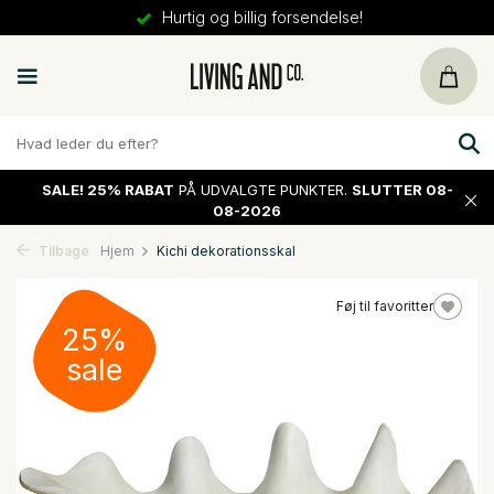
Hurtig og billig forsendelse!
SALE!
25% RABAT
PÅ UDVALGTE PUNKTER.
SLUTTER 08-
08-2026
Tilbage
Hjem
Kichi dekorationsskal
Føj til favoritter
25%
sale