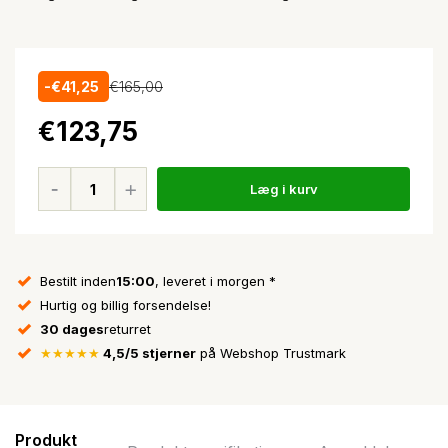
-€41,25
€165,00
€123,75
Læg i kurv
Bestilt inden
15:00
, leveret i morgen *
Hurtig og billig forsendelse!
30 dages
returret
★★★★★
4,5/5 stjerner
på Webshop Trustmark
Produkt