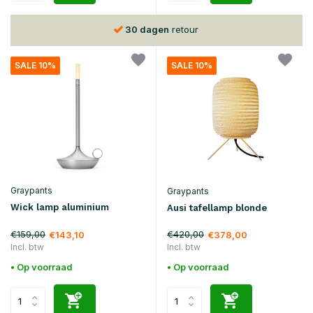
30 dagen
retour
SALE 10%
SALE 10%
Graypants
Graypants
Wick lamp aluminium
Ausi tafellamp blonde
€159,00
€420,00
€143,10
€378,00
Incl. btw
Incl. btw
• Op voorraad
• Op voorraad