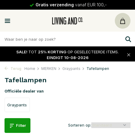
30 dagen
retour
SALE!
TOT
25% KORTING
OP GESELECTEERDE ITEMS.
EINDIGT 10-08-2026
Terug
Home
MERKEN
Graypants
Tafellampen
Tafellampen
Officiële dealer van
Graypants
Sorteren op:
Filter