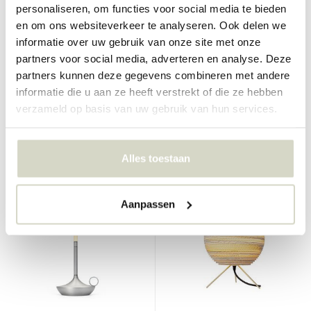
personaliseren, om functies voor social media te bieden
en om ons websiteverkeer te analyseren. Ook delen we
Graypants
Graypants
informatie over uw gebruik van onze site met onze
Wick lamp sage green
Moon tafellamp wit
partners voor social media, adverteren en analyse. Deze
partners kunnen deze gegevens combineren met andere
€159,00
€385,00
€143,10
€346,50
informatie die u aan ze heeft verstrekt of die ze hebben
Incl. btw
Incl. btw
verzameld op basis van uw gebruik van hun services.
• Op voorraad
• Op voorraad
Alles toestaan
SALE 10%
SALE 10%
Aanpassen