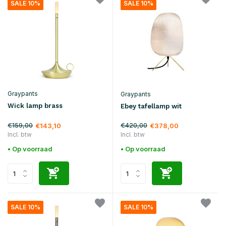
SALE 10%
SALE 10%
Graypants
Graypants
Wick lamp brass
Ebey tafellamp wit
€159,00
€420,00
€143,10
€378,00
Incl. btw
Incl. btw
• Op voorraad
• Op voorraad
SALE 10%
SALE 10%