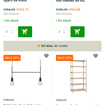
ligero de malla
dos fuentes de luz.
€164,95
€149,95
€123,71
€59,98
IVA incluido
IVA incluido
• En stock
• En stock
30 días
de vuelta
SALE 25%
SALE 25%
Hubsch
Hubsch