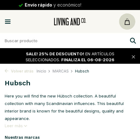
30 días
de vuelta
SALE!
25% DE DESCUENTO!
EN ARTÍCULOS
SELECCIONADOS.
FINALIZA EL 06-08-2026
Volver atrás
Inicio
MARCAS
Hubsch
Hubsch
Here you will find the new Hübsch collection. A beautiful
collection with many Scandinavian influences. This beautiful
interior brand is known for the beautiful designs, quality and
appearance.
Leer más
Nuestras marcas