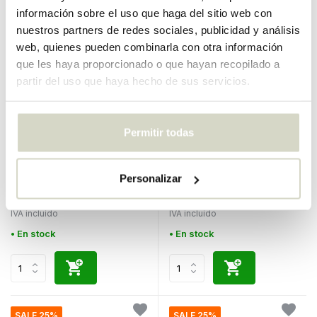
información sobre el uso que haga del sitio web con
SALE 25%
SALE 25%
nuestros partners de redes sociales, publicidad y análisis
web, quienes pueden combinarla con otra información
que les haya proporcionado o que hayan recopilado a
partir del uso que haya hecho de sus servicios.
Permitir todas
Hubsch
Hubsch
Lámpara de mesa de metal
Sobremesa mármol negro
negro
Personalizar
€200,00
€240,00
€150,00
€180,00
IVA incluido
IVA incluido
• En stock
• En stock
SALE 25%
SALE 25%