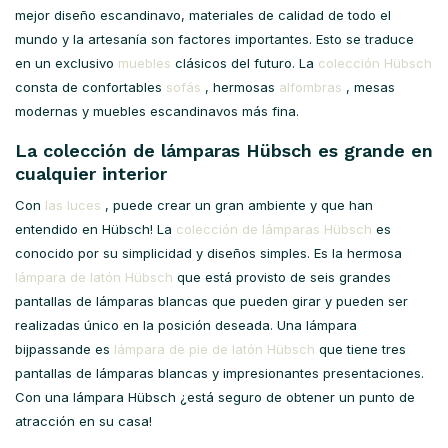
mejor diseño escandinavo, materiales de calidad de todo el
mundo y la artesanía son factores importantes. Esto se traduce
en un exclusivo
muebles
clásicos del futuro. La
colección Hübsch
consta de confortables
sofás
, hermosas
alfombras
, mesas
modernas y muebles escandinavos más fina.
La colección de lámparas Hübsch es grande en
cualquier interior
Con
las luces
, puede crear un gran ambiente y que han
entendido en Hübsch! La
colección de lámparas Hübsch
es
conocido por su simplicidad y diseños simples. Es la hermosa
lámpara de latón Hübsch
que está provisto de seis grandes
pantallas de lámparas blancas que pueden girar y pueden ser
realizadas único en la posición deseada. Una lámpara
bijpassande es
lámpara de pie de latón Hübsch
que tiene tres
pantallas de lámparas blancas y impresionantes presentaciones.
Con una lámpara Hübsch ¿está seguro de obtener un punto de
atracción en su casa!