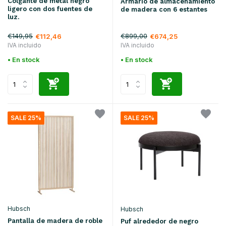
Colgante de metal negro
Armario de almacenamiento
ligero con dos fuentes de
de madera con 6 estantes
luz.
€149,95
€899,00
€112,46
€674,25
IVA incluido
IVA incluido
• En stock
• En stock
SALE 25%
SALE 25%
Hubsch
Hubsch
Pantalla de madera de roble
Puf alrededor de negro