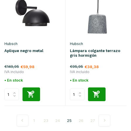
Hubsch
Hubsch
Aplique negro metal
Lámpara colgante terrazo
gris hormigón
€149,95
€95,95
€59,98
€38,38
IVA incluido
IVA incluido
• En stock
• En stock
1
23
24
25
26
27