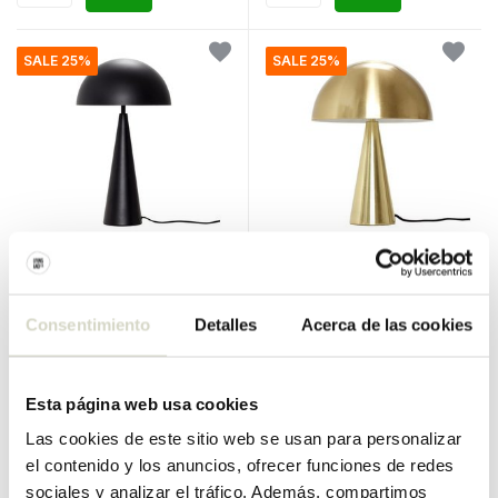
SALE 25%
SALE 25%
Hubsch
Hubsch
Lámpara de mesa de metal
Lámpara de mesa de latón
negro
Consentimiento
Detalles
Acerca de las cookies
€240,00
€200,00
€180,00
€150,00
IVA incluido
IVA incluido
• En stock
• En stock
Esta página web usa cookies
Las cookies de este sitio web se usan para personalizar
el contenido y los anuncios, ofrecer funciones de redes
sociales y analizar el tráfico. Además, compartimos