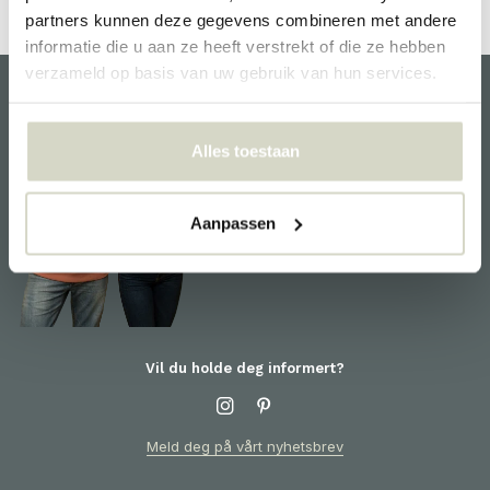
partners kunnen deze gegevens combineren met andere
informatie die u aan ze heeft verstrekt of die ze hebben
verzameld op basis van uw gebruik van hun services.
kundeservice
Alles toestaan
Vi hjelper deg gjerne og er
klare for deg! For informasjon
om produkter eller bestillingen
Aanpassen
din, vennligst kontakt
kundeservice
Vil du holde deg informert?
Meld deg på vårt nyhetsbrev