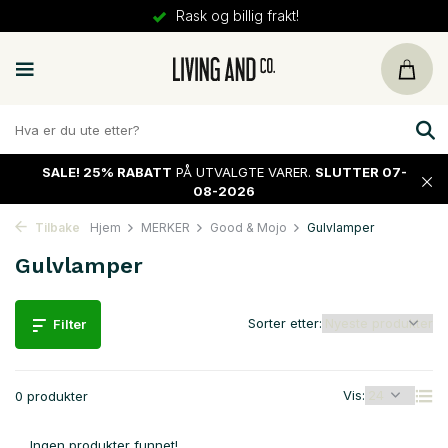
Rask og billig frakt!
SALE!
25% RABATT
PÅ UTVALGTE VARER.
SLUTTER 07-
08-2026
Tilbake
Hjem
MERKER
Good & Mojo
Gulvlamper
Gulvlamper
Sorter etter:
Filter
Vis:
0 produkter
Ingen produkter funnet!...