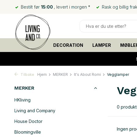
Bestilt før
15:00
, levert i morgen *
Rask og billig frak
DECORATION
LAMPER
MØBLE
Tilbake
Hjem
MERKER
It's About Romi
Vegglamper
Veg
MERKER
HKliving
0 produkt
Living and Company
House Doctor
Ingen prod
Bloomingville