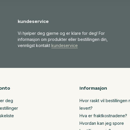
kundeservice
Vi hjelper deg gjerne og er klare for deg! For
informasjon om produkter eller bestillingen din,
vennligst kontakt
kundeservice
onto
Informasjon
rer deg
Hvor raskt vil bestillingen m
stillinger
levert?
skeliste
Hva er fraktkostnadene?
Hvordan kan jeg spore