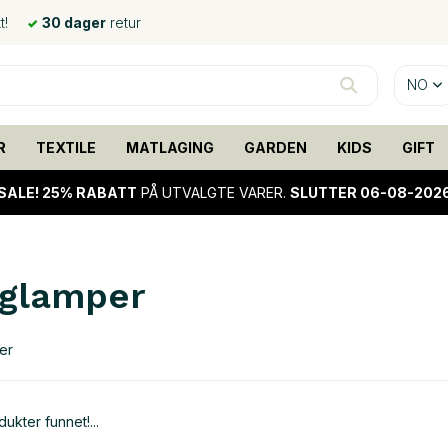
t!
30 dager
retur
NO
R
TEXTILE
MATLAGING
GARDEN
KIDS
GIFT
SALE!
25% RABATT
PÅ UTVALGTE VARER.
SLUTTER 06-08-202
glamper
er
ukter funnet!...