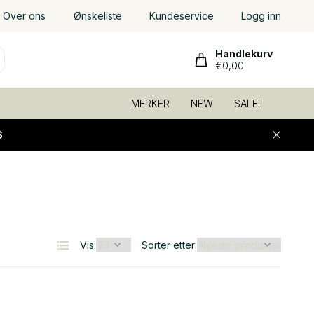
Over ons
Ønskeliste
Kundeservice
Logg inn
Handlekurv
€0,00
MERKER
NEW
SALE!
6
Vis:
Sorter etter: