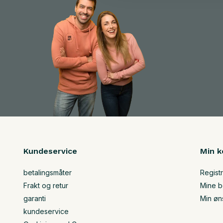
Kundeservice
Min k
betalingsmåter
Regist
Frakt og retur
Mine be
garanti
Min øn
kundeservice