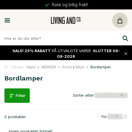
Rask og billig frakt!
SALE!
25% RABATT
PÅ UTVALGTE VARER.
SLUTTER 06-
08-2026
Tilbake
Hjem
MERKER
Good & Mojo
Bordlamper
Bordlamper
Sorter etter:
Filter
Vis:
0 produkter
Ingen produkter funnet!...