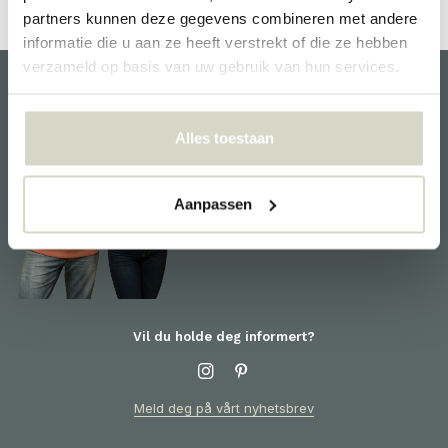
partners kunnen deze gegevens combineren met andere
informatie die u aan ze heeft verstrekt of die ze hebben
verzameld op basis van uw gebruik van hun services.
kundeservice
Alles toestaan
Vi hjelper deg gjerne og er
klare for deg! For informasjon
om produkter eller bestillingen
Aanpassen
din, vennligst kontakt
kundeservice
Vil du holde deg informert?
Meld deg på vårt nyhetsbrev