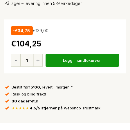
På lager – levering innen 5-9 virkedager
-€34,75
€139,00
€104,25
Legg i handlekurven
Bestilt før
15:00
, levert i morgen *
Rask og billig frakt!
30 dager
retur
★★★★★
4,5/5 stjerner
på Webshop Trustmark