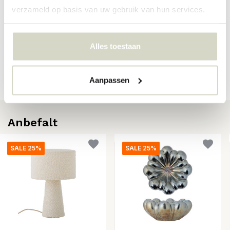
verzameld op basis van uw gebruik van hun services.
Anmeldelser
Alles toestaan
There are no reviews written yet about this product..
Lag din egen omtale
Aanpassen
Anbefalt
SALE 25%
SALE 25%