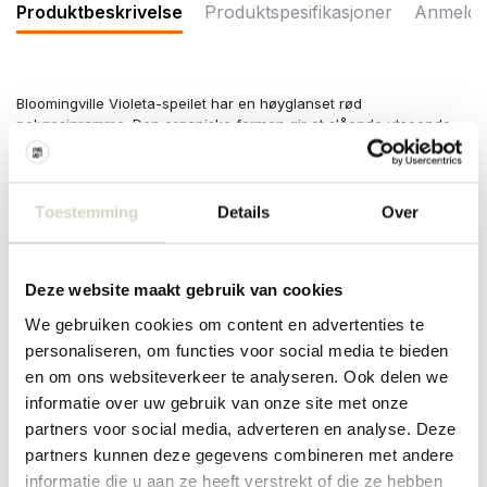
Produktbeskrivelse
Produktspesifikasjoner
Anmelde
Bloomingville Violeta-speilet har en høyglanset rød
polyresinramme. Den organiske formen gir et slående utseende,
og veggspeilet kan henges både vertikalt og horisontalt. Mål
47x61,5x7 cm
Mål: lengde 46 x høyde 61,5 x bredde 7 cm
Toestemming
Details
Over
Materiale: glass, polyresin
Farge: rød
PRODUKTSPESIFIKASJONER
Deze website maakt gebruik van cookies
We gebruiken cookies om content en advertenties te
personaliseren, om functies voor social media te bieden
Varenummer
82065147
en om ons websiteverkeer te analyseren. Ook delen we
SKU
82065147
informatie over uw gebruik van onze site met onze
partners voor social media, adverteren en analyse. Deze
EAN
5711173350377
partners kunnen deze gegevens combineren met andere
informatie die u aan ze heeft verstrekt of die ze hebben