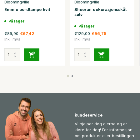
Bloomingville
Bloomingville
Emmie bordlampe hvit
Sheeran dekorasjonsskål
sølv
På lager
På lager
€89,90
€129,00
€67,42
€96,75
Inkl. mva
Inkl. mva
kundeservice
Vi hjelper deg gjerne og er
klare for deg! For informasjon
om produkter eller bestillingen