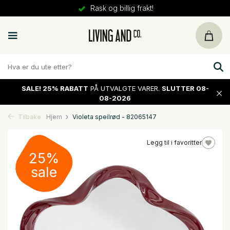
Rask og billig frakt!
SALE!
25% RABATT
PÅ UTVALGTE VARER.
SLUTTER 08-
08-2026
Tilbake
Hjem
Violeta speilrød - 82065147
Legg til i favoritter
25%
sale