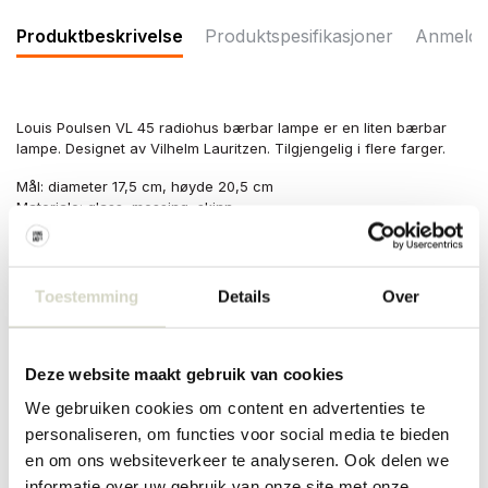
Produktbeskrivelse
Produktspesifikasjoner
Anmelde
Louis Poulsen VL 45 radiohus bærbar lampe er en liten bærbar
lampe. Designet av Vilhelm Lauritzen. Tilgjengelig i flere farger.
Mål: diameter 17,5 cm, høyde 20,5 cm
Materiale: glass, messing, skinn
Farge: gul, messing
Annet: Armaturen gir jevn, generell og diffus belysning. Kvaliteten
på glasset sikrer at armaturet er jevnt opplyst. Munnblåst opal
Lysegult glass. Bronse messing med hårfeste og lakkert finish.
Toestemming
Details
Over
Mørkebrun reim laget av ekte skinn. Trykk for å dempe. USB-C til
vinklet USB-C 1,5 m. La aldri lampen stå ute, oppbevar den alltid
innendørs og tørt.
Deze website maakt gebruik van cookies
We gebruiken cookies om content en advertenties te
PRODUKTSPESIFIKASJONER
personaliseren, om functies voor social media te bieden
en om ons websiteverkeer te analyseren. Ook delen we
informatie over uw gebruik van onze site met onze