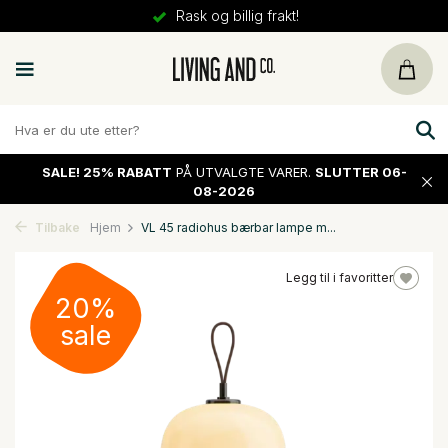
Rask og billig frakt!
SALE!
25% RABATT
PÅ UTVALGTE VARER.
SLUTTER 06-
08-2026
Tilbake
Hjem
VL 45 radiohus bærbar lampe m...
Legg til i favoritter
20%
sale