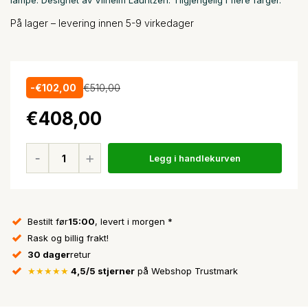
lampe. Designet av Vilhelm Lauritzen. Tilgjengelig i flere farger.
På lager – levering innen 5-9 virkedager
-€102,00
€510,00
€408,00
Legg i handlekurven
Bestilt før
15:00
, levert i morgen *
Rask og billig frakt!
30 dager
retur
★★★★★
4,5/5 stjerner
på Webshop Trustmark