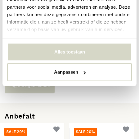
Varenummer
5744171737
partners voor social media, adverteren en analyse. Deze
partners kunnen deze gegevens combineren met andere
SKU
informatie die u aan ze heeft verstrekt of die ze hebben
verzameld op basis van uw gebruik van hun services.
EAN
5714693008148
Alles toestaan
Anmeldelser
There are no reviews written yet about this product..
Aanpassen
Lag din egen omtale
Anbefalt
SALE 20%
SALE 20%