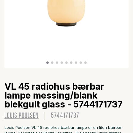
VL 45 radiohus bærbar
lampe messing/blank
blekgult glass - 5744171737
LOUIS POULSEN
5744171737
Louis Poulsen VL 45 radiohus bærbar lampe er en liten bærbar