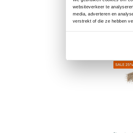
Belluce
fotska
websiteverkeer te analyseren
media, adverteren en analys
€499,00
verstrekt of die ze hebben v
€374,25
Inkl. mva
• På lage
SALE 25