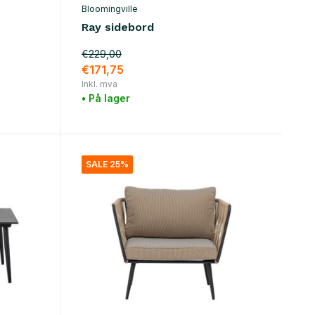
Bloomingville
Ray sidebord
€229,00
€171,75
Inkl. mva
• På lager
SALE 25%