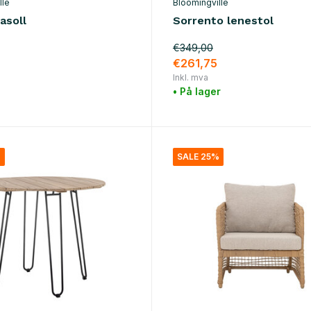
lle
Bloomingville
asoll
Sorrento lenestol
€349,00
€261,75
Inkl. mva
• På lager
%
SALE 25%