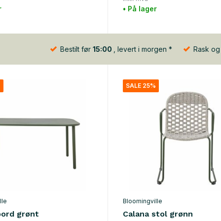
r
• På lager
Bestilt før
15:00
, levert i morgen *
Rask og b
%
SALE 25%
lle
Bloomingville
bord grønt
Calana stol grønn