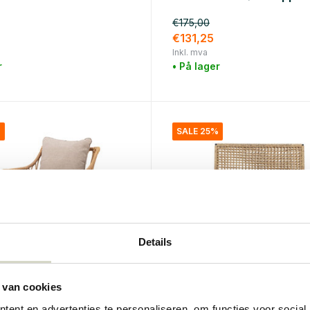
€175,00
€131,25
Inkl. mva
r
• På lager
%
SALE 25%
Details
 van cookies
lle
Bloomingville
ent en advertenties te personaliseren, om functies voor social