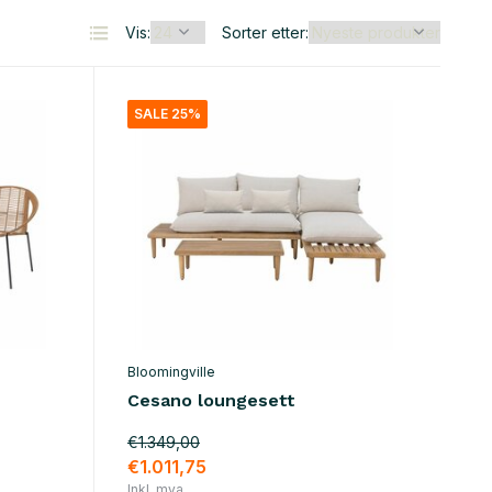
Vis:
Sorter etter:
SALE 25%
Bloomingville
Cesano loungesett
€1.349,00
€1.011,75
Inkl. mva