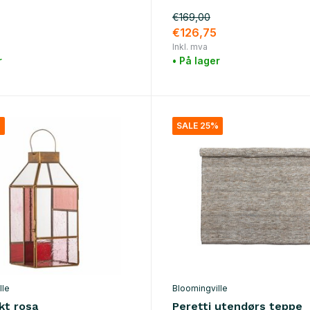
€169,00
€126,75
Inkl. mva
r
• På lager
%
SALE 25%
lle
Bloomingville
kt rosa
Peretti utendørs teppe