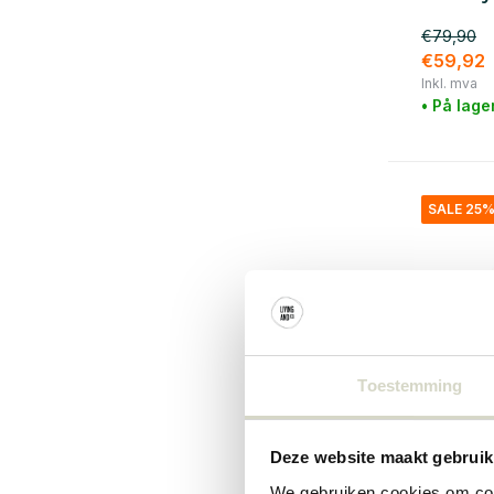
€79,90
€59,92
Inkl. mva
• På lage
SALE 25
Toestemming
Deze website maakt gebruik
Bloomingvi
We gebruiken cookies om cont