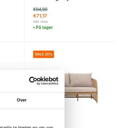
€94,90
€71,17
Inkl. mva
• På lager
SALE 25%
Over
Bloomingville
 media te bieden en om ons