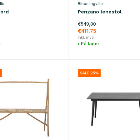
lle
Bloomingville
bord
Penzano lenestol
€549,00
5
€411,75
Inkl. mva
r
• På lager
%
SALE 25%