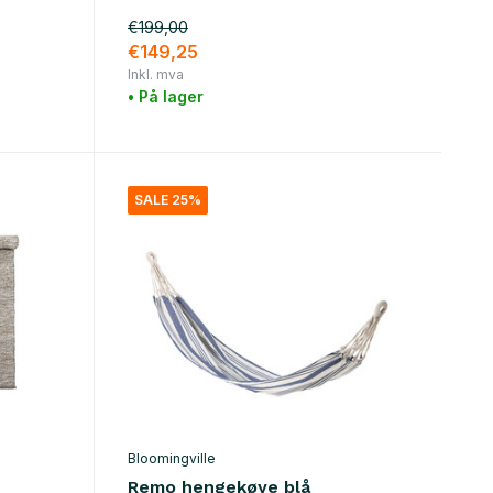
€199,00
€149,25
Inkl. mva
• På lager
SALE 25%
Bloomingville
Remo hengekøye blå