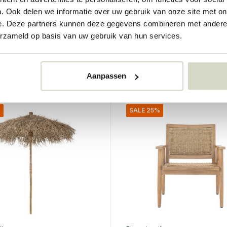
 lenestol med
Vallone lenestol
mmel
. Ook delen we informatie over uw gebruik van onze site met on
e. Deze partners kunnen deze gegevens combineren met andere i
€399,00
erzameld op basis van uw gebruik van hun services.
€299,25
Inkl. mva
r
• På lager
Aanpassen
%
SALE 25%