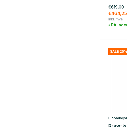
brun
(9)
€619,00
gull
(1)
€464,25
Inkl. mva
rosa
(1)
• På lage
Show more
materiale
SALE 25
tre
(11)
metall
(16)
rotting
(14)
plast
(5)
bomull
(16)
Glass / Keramikk
(4)
jern
(13)
Bloomingvi
Drew-ly