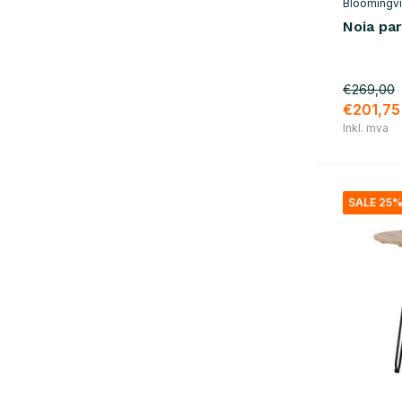
Bloomingvi
Noia par
€269,00
€201,75
Inkl. mva
SALE 25