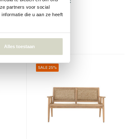
Penzano benk
ze partners voor social
nformatie die u aan ze heeft
€1.399,00
€1.049,25
Inkl. mva
• På lager
Alles toestaan
SALE 25%