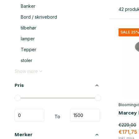
Banker
42 produk
Bord / skrivebord
tilbehør
SALE 25
lamper
Tepper
stoler
Show more
Pris
Bloomingvi
Marcey 
To
€229,00
€171,75
Merker
Inkl. mva