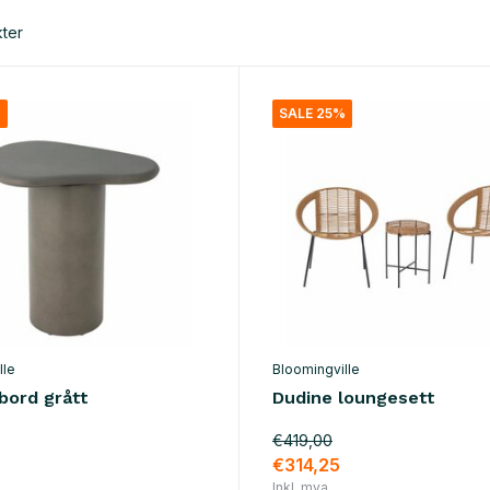
ter
%
SALE 25%
lle
Bloomingville
bord grått
Dudine loungesett
€419,00
€314,25
Inkl. mva