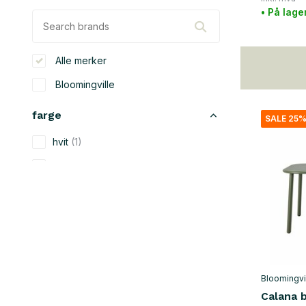
• På lage
Alle merker
Bloomingville
farge
SALE 25
hvit
(1)
beige
(12)
svart
(14)
blå
(2)
grønn
(4)
grå
(7)
Bloomingvi
rød
(1)
Calana 