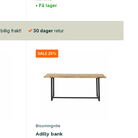
• På lager
illig frakt!
30 dager
retur
SALE 25%
Bloomingville
Adilly bank