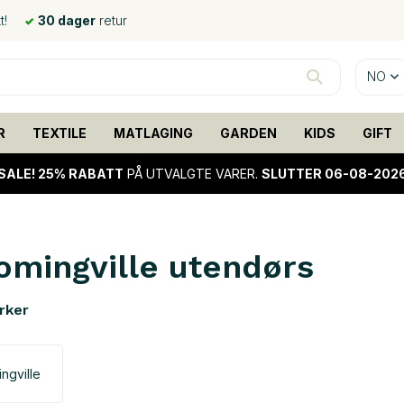
t!
30 dager
retur
NO
R
TEXTILE
MATLAGING
GARDEN
KIDS
GIFT
SALE!
25% RABATT
PÅ UTVALGTE VARER.
SLUTTER 06-08-202
omingville utendørs
rker
ngville