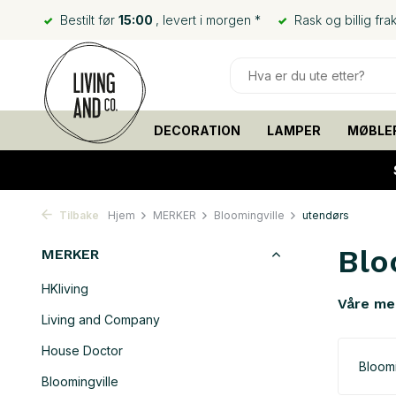
Bestilt før
15:00
, levert i morgen *
Rask og billig frak
DECORATION
LAMPER
MØBLE
Tilbake
Hjem
MERKER
Bloomingville
utendørs
Blo
MERKER
HKliving
Våre me
Living and Company
House Doctor
Bloomi
Bloomingville