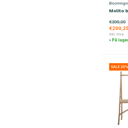
Bloomingvi
Molito 
€399,00
€299,2
Inkl. mva
• På lage
SALE 25