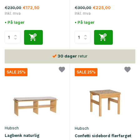
€230,00
€300,00
€172,50
€225,00
Inkl. mva
Inkl. mva
• På lager
• På lager
30 dager
retur
SALE 25%
SALE 25%
Hubsch
Hubsch
Lagbenk naturlig
Confetti sidebord flerfarget