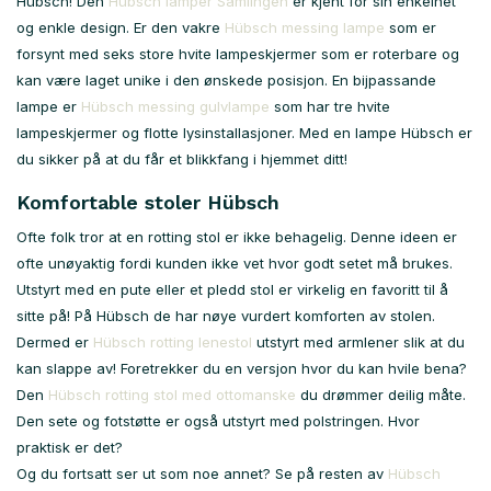
Hübsch! Den
Hübsch lamper Samlingen
er kjent for sin enkelhet
og enkle design. Er den vakre
Hübsch messing lampe
som er
forsynt med seks store hvite lampeskjermer som er roterbare og
kan være laget unike i den ønskede posisjon. En bijpassande
lampe er
Hübsch messing gulvlampe
som har tre hvite
lampeskjermer og flotte lysinstallasjoner. Med en lampe Hübsch er
du sikker på at du får et blikkfang i hjemmet ditt!
Komfortable stoler Hübsch
Ofte folk tror at en rotting stol er ikke behagelig. Denne ideen er
ofte unøyaktig fordi kunden ikke vet hvor godt setet må brukes.
Utstyrt med en pute eller et pledd stol er virkelig en favoritt til å
sitte på! På Hübsch de har nøye vurdert komforten av stolen.
Dermed er
Hübsch rotting lenestol
utstyrt med armlener slik at du
kan slappe av! Foretrekker du en versjon hvor du kan hvile bena?
Den
Hübsch rotting stol med ottomanske
du drømmer deilig måte.
Den sete og fotstøtte er også utstyrt med polstringen. Hvor
praktisk er det?
Og du fortsatt ser ut som noe annet? Se på resten av
Hübsch