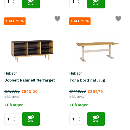
SALE 25%
SALE 25%
Hubsch
Hubsch
Dobbelt kabinett flerfarget
Tona bord naturlig
€720,00
€1.149,00
€540,00
€861,75
Inkl. mva
Inkl. mva
• På lager
• På lager