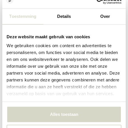
Toestemming
Details
Over
Deze website maakt gebruik van cookies
Hubsch
Hubsch
We gebruiken cookies om content en advertenties te
Ouli lenestol mørkeblå
Ouli lenestol hvit
personaliseren, om functies voor social media te bieden
€720,00
€720,00
€540,00
€540,00
en om ons websiteverkeer te analyseren. Ook delen we
Inkl. mva
Inkl. mva
informatie over uw gebruik van onze site met onze
• På lager
• På lager
partners voor social media, adverteren en analyse. Deze
partners kunnen deze gegevens combineren met andere
informatie die u aan ze heeft verstrekt of die ze hebben
verzameld op basis van uw gebruik van hun services.
SALE 25%
SALE 25%
Alles toestaan