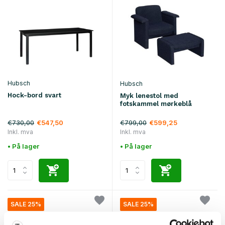
Hubsch
Hubsch
Hock-bord svart
Myk lenestol med
fotskammel mørkeblå
€730,00
€799,00
€547,50
€599,25
Inkl. mva
Inkl. mva
• På lager
• På lager
SALE 25%
SALE 25%