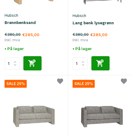
Hubsch
Hubsch
Brønnbenksand
Lang benk lysegrønn
€380,00
€380,00
€285,00
€285,00
Inkl. mva
Inkl. mva
• På lager
• På lager
SALE 25%
SALE 25%