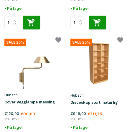
• På lager
• På lager
SALE 25%
SALE 25%
Hubsch
Hubsch
Cover vegglampe messing
Discoskap stort, naturlig
€120,00
€949,00
€90,00
€711,75
Inkl. mva
Inkl. mva
• På lager
• På lager