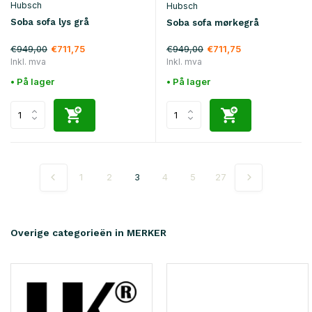
Hubsch
Hubsch
Soba sofa lys grå
Soba sofa mørkegrå
€949,00
€949,00
€711,75
€711,75
Inkl. mva
Inkl. mva
• På lager
• På lager
1
2
3
4
5
27
Overige categorieën in MERKER