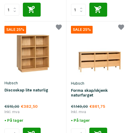
SALE 25%
SALE 25%
Hubsch
Hubsch
Discoskap lite naturlig
Forma skap/skjenk
naturfarget
€510,00
€1.149,00
€382,50
€861,75
Inkl. mva
Inkl. mva
• På lager
• På lager