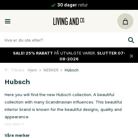
30 dager
retur
SALE!
25% RABATT
PÅ UTVALGTE VARER.
SLUTTER 07-
08-2026
Tilbake
Hjem
MERKER
Hubsch
Hubsch
Here you will find the new Hübsch collection. A beautiful
collection with many Scandinavian influences. This beautiful
interior brand is known for the beautiful designs, quality and
appearance.
Les mer
Våre merker