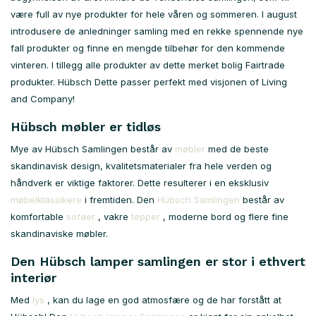
være full av nye produkter for hele våren og sommeren. I august
introdusere de anledninger samling med en rekke spennende nye
fall produkter og finne en mengde tilbehør for den kommende
vinteren. I tillegg alle produkter av dette merket bolig Fairtrade
produkter. Hübsch Dette passer perfekt med visjonen of Living
and Company!
Hübsch møbler er tidløs
Mye av Hübsch Samlingen består av
møbler
med de beste
skandinavisk design, kvalitetsmaterialer fra hele verden og
håndverk er viktige faktorer. Dette resulterer i en eksklusiv
møbelklassikere
i fremtiden. Den
Hübsch Samlingen
består av
komfortable
sofaer
, vakre
tepper
, moderne bord og flere fine
skandinaviske møbler.
Den Hübsch lamper samlingen er stor i ethvert
interiør
Med
lys
, kan du lage en god atmosfære og de har forstått at