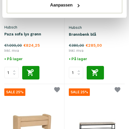
Aanpassen
Hubsch
Hubsch
Paza sofa lys grønn
Brønnbenk blå
€1.099,00
€380,00
€824,25
€285,00
Inkl. mva
Inkl. mva
• På lager
• På lager
SALE 25%
SALE 25%