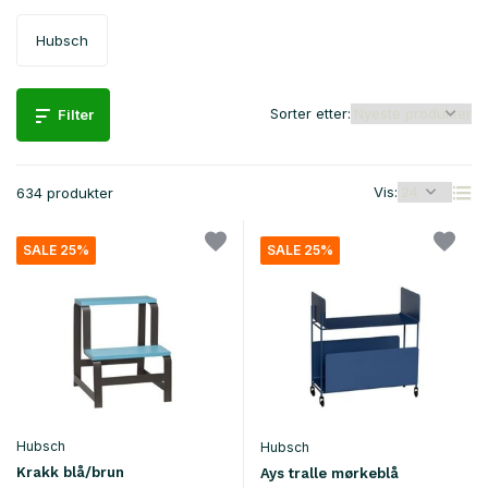
Hubsch
Sorter etter:
Filter
Vis:
634 produkter
SALE 25%
SALE 25%
Hubsch
Hubsch
Krakk blå/brun
Ays tralle mørkeblå