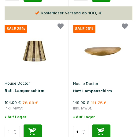
kostenloser Versand ab
100,-€
30
SALE 25%
SALE 25%
House Doctor
House Doctor
Rafi-Lampenschirm
Hatt Lampenschirm
104.00 €
149.00 €
78.00 €
111.75 €
Inkl. MwSt.
Inkl. MwSt.
• Auf Lager
• Auf Lager