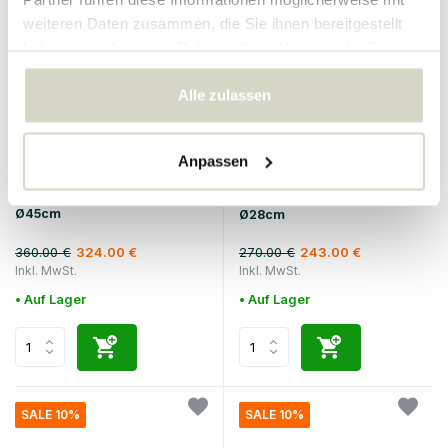
weiteren Daten zusammen, die Sie ihnen bereitgestellt
haben oder die sie im Rahmen Ihrer Nutzung der Dienste
gesammelt haben.
Alle zulassen
Anpassen
Broste Copenhagen
Broste Copenhagen
Diana Lampenschirm lila
Diana Lampenschirm braun
Ø45cm
Ø28cm
360.00 €
270.00 €
324.00 €
243.00 €
Inkl. MwSt.
Inkl. MwSt.
• Auf Lager
• Auf Lager
SALE 10%
SALE 10%