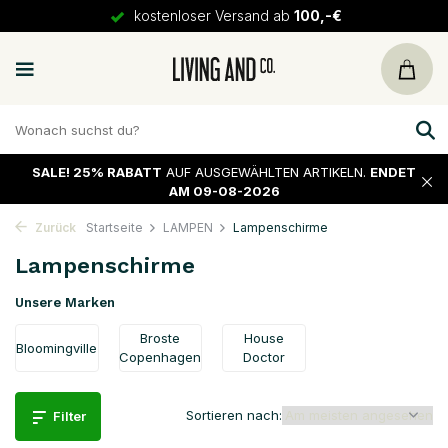
kostenloser Versand ab
100,-€
SALE!
25% RABATT
AUF AUSGEWÄHLTEN ARTIKELN.
ENDET
AM 09-08-2026
Zurück
Startseite
LAMPEN
Lampenschirme
Lampenschirme
Unsere Marken
Broste
House
Bloomingville
Copenhagen
Doctor
Sortieren nach:
Filter