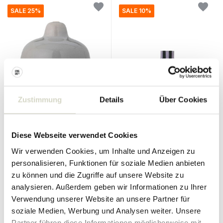
SALE 25%
SALE 10%
Zustimmung
Details
Über Cookies
Bloomingville
Broste Copenhagen
Garner-Lampenschirm
Diana Lampenschirm lila
Ø28cm
Diese Webseite verwendet Cookies
54.90 €
245.00 €
41.17 €
220.50 €
Inkl. MwSt.
Inkl. MwSt.
Wir verwenden Cookies, um Inhalte und Anzeigen zu
personalisieren, Funktionen für soziale Medien anbieten
• Auf Lager
• Auf Lager
zu können und die Zugriffe auf unsere Website zu
analysieren. Außerdem geben wir Informationen zu Ihrer
Verwendung unserer Website an unsere Partner für
soziale Medien, Werbung und Analysen weiter. Unsere
SALE 10%
SALE 10%
Partner führen diese Informationen möglicherweise mit