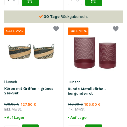
30 Tage
Rückgaberecht
SALE 25%
SALE 25%
Hubsch
Hubsch
Körbe mit Griffen - grünes
Runde Metallkörbe -
2er-Set
burgunderrot
170.00 €
140.00 €
127.50 €
105.00 €
Inkl. MwSt.
Inkl. MwSt.
• Auf Lager
• Auf Lager