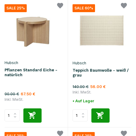
SALE 25%
SALE 60%
Hubsch
Hubsch
Pflanzen Standard Eiche -
Teppich Baumwolle - weiß /
natürlich
grau
140.00 €
56.00 €
Inkl. MwSt.
90.00 €
67.50 €
Inkl. MwSt.
• Auf Lager
SALE 25%
SALE 25%