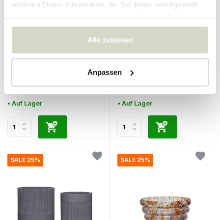
weiteren Daten zusammen, die Sie ihnen bereitgestellt
haben oder die sie im Rahmen Ihrer Nutzung der Dienste
gesammelt haben.
Alle zulassen
Hubsch
Hubsch
Zeitschriftenhalter
Blumentöpfe schwarz - 2er
Metall/Glas - orange/nickel
Set
Anpassen
250.00 €
150.00 €
187.50 €
112.50 €
Inkl. MwSt.
Inkl. MwSt.
• Auf Lager
• Auf Lager
SALE 25%
SALE 25%