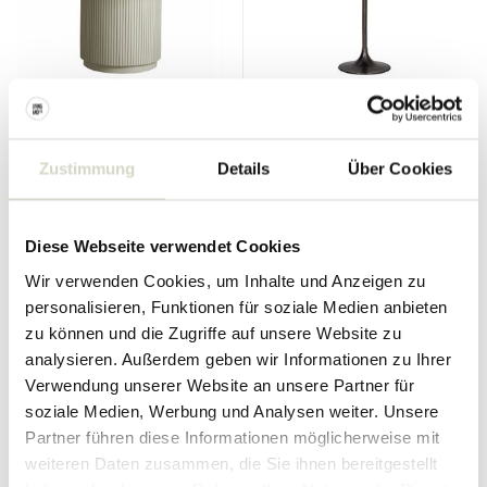
Nordal
House Doctor
Erie Esstisch - weiß
Pan Esstisch Ø61cm
Zustimmung
Details
Über Cookies
2.400.00 €
680.00 €
1.800.00 €
510.00 €
Inkl. MwSt.
Inkl. MwSt.
Diese Webseite verwendet Cookies
• Auf Lager
• Auf Lager
Wir verwenden Cookies, um Inhalte und Anzeigen zu
personalisieren, Funktionen für soziale Medien anbieten
zu können und die Zugriffe auf unsere Website zu
analysieren. Außerdem geben wir Informationen zu Ihrer
SALE 25%
SALE 25%
Verwendung unserer Website an unsere Partner für
soziale Medien, Werbung und Analysen weiter. Unsere
Partner führen diese Informationen möglicherweise mit
weiteren Daten zusammen, die Sie ihnen bereitgestellt