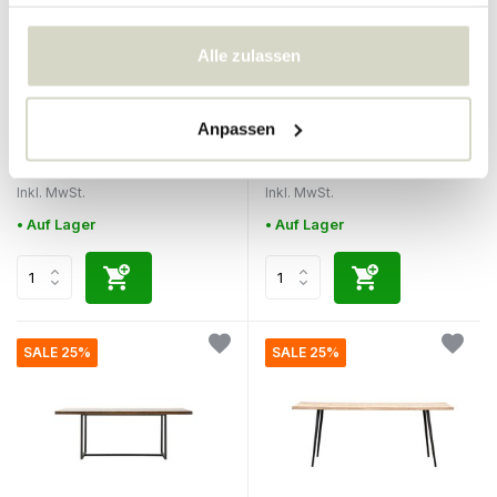
haben oder die sie im Rahmen Ihrer Nutzung der Dienste
gesammelt haben.
Alle zulassen
Bloomingville
Nordal
Ames Esstisch
Hau runder Esstisch -
Anpassen
schwarz
799.00 €
1.215.00 €
599.25 €
911.25 €
Inkl. MwSt.
Inkl. MwSt.
• Auf Lager
• Auf Lager
SALE 25%
SALE 25%