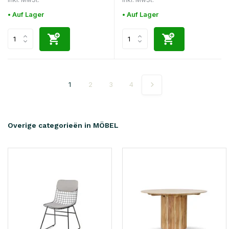
• Auf Lager
• Auf Lager
1
2
3
4
Overige categorieën in MÖBEL