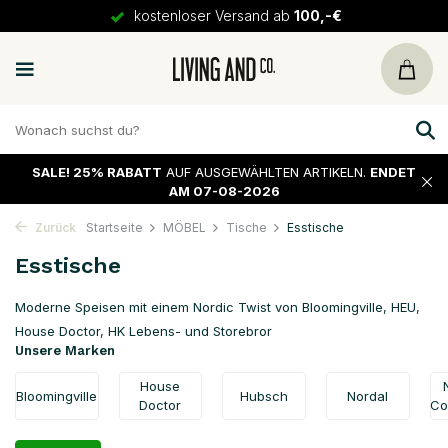
30 Tage
Rückgaberecht
SALE!
25% RABATT
AUF AUSGEWÄHLTEN ARTIKELN.
ENDET
AM 07-08-2026
Zurück
Startseite
MÖBEL
Tische
Esstische
Esstische
Moderne Speisen mit einem Nordic Twist von Bloomingville, HEU,
House Doctor, HK Lebens- und Storebror
Unsere Marken
House
Bloomingville
Hubsch
Nordal
Doctor
Co