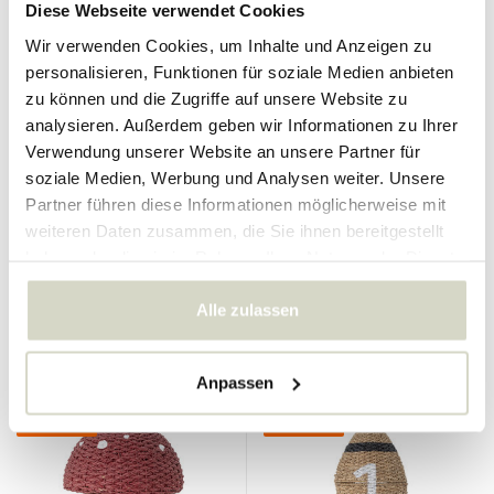
Diese Webseite verwendet Cookies
Wir verwenden Cookies, um Inhalte und Anzeigen zu
personalisieren, Funktionen für soziale Medien anbieten
zu können und die Zugriffe auf unsere Website zu
analysieren. Außerdem geben wir Informationen zu Ihrer
Verwendung unserer Website an unsere Partner für
Bloomingville Mini
Bloomingville Mini
soziale Medien, Werbung und Analysen weiter. Unsere
Eddi Aufbewahrungskorb
Harrison Aufbewahrungskorb
Partner führen diese Informationen möglicherweise mit
weiteren Daten zusammen, die Sie ihnen bereitgestellt
189.00 €
169.00 €
141.75 €
126.75 €
haben oder die sie im Rahmen Ihrer Nutzung der Dienste
Inkl. MwSt.
Inkl. MwSt.
gesammelt haben.
• Auf Lager
• Auf Lager
Alle zulassen
Anpassen
SALE 25%
SALE 25%