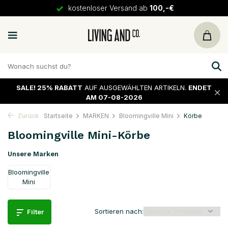
kostenloser Versand ab
100,-€
SALE!
25% RABATT
AUF AUSGEWÄHLTEN ARTIKELN.
ENDET
AM 07-08-2026
Zurück
Startseite
MARKEN
Bloomingville Mini
Körbe
Bloomingville Mini-Körbe
Unsere Marken
Bloomingville
Mini
Sortieren nach:
Filter