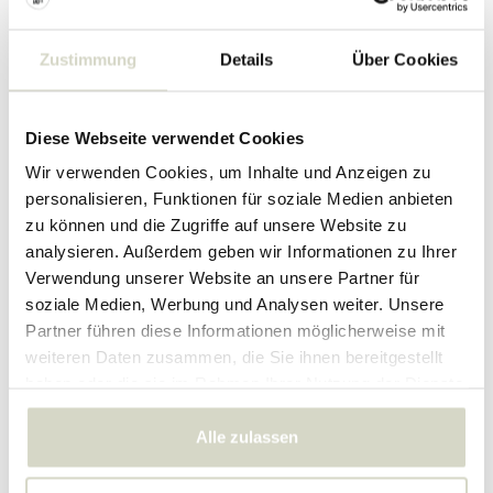
Zustimmung
Details
Über Cookies
Diese Webseite verwendet Cookies
Wir verwenden Cookies, um Inhalte und Anzeigen zu
personalisieren, Funktionen für soziale Medien anbieten
zu können und die Zugriffe auf unsere Website zu
analysieren. Außerdem geben wir Informationen zu Ihrer
Verwendung unserer Website an unsere Partner für
soziale Medien, Werbung und Analysen weiter. Unsere
Bloomingville
Bloomingville
Partner führen diese Informationen möglicherweise mit
Cupa Konsolentisch natur
Cher Beistelltisch rot
weiteren Daten zusammen, die Sie ihnen bereitgestellt
haben oder die sie im Rahmen Ihrer Nutzung der Dienste
229.00 €
Inkl. MwSt.
gesammelt haben.
379.00 €
Inkl. MwSt.
• Auf Lager
Alle zulassen