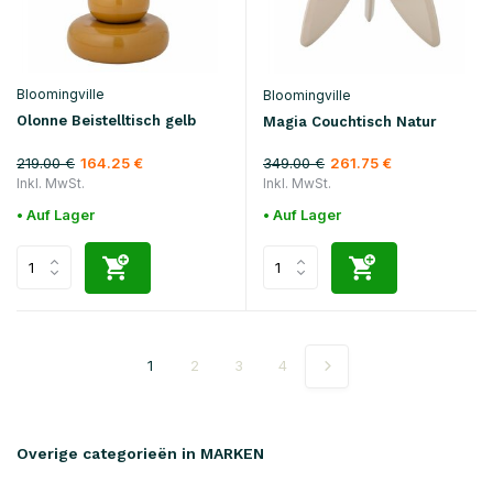
Bloomingville
Bloomingville
Olonne Beistelltisch gelb
Magia Couchtisch Natur
219.00 €
349.00 €
164.25 €
261.75 €
Inkl. MwSt.
Inkl. MwSt.
• Auf Lager
• Auf Lager
1
2
3
4
Overige categorieën in MARKEN