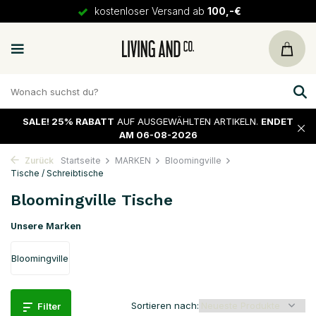
30 Tage
Rückgaberecht
SALE!
25% RABATT
AUF AUSGEWÄHLTEN ARTIKELN.
ENDET
AM 06-08-2026
Zurück
Startseite
MARKEN
Bloomingville
Tische / Schreibtische
Bloomingville Tische
Unsere Marken
Bloomingville
Sortieren nach:
Filter