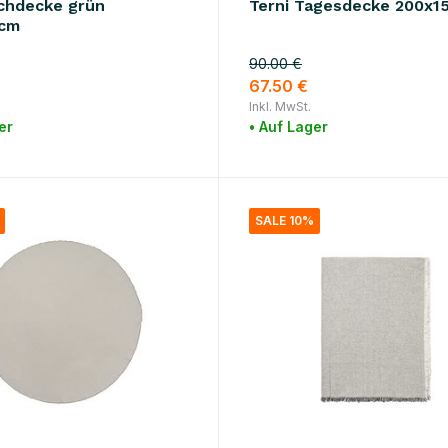
schdecke grün
Terni Tagesdecke 200x1
0cm
90.00 €
67.50 €
Inkl. MwSt.
er
• Auf Lager
SALE 10%