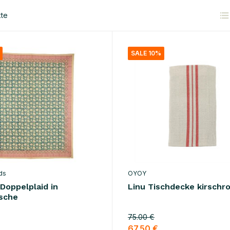
kte
SALE 10%
ds
OYOY
Doppelplaid in
Linu Tischdecke kirschr
sche
75.00 €
67.50 €