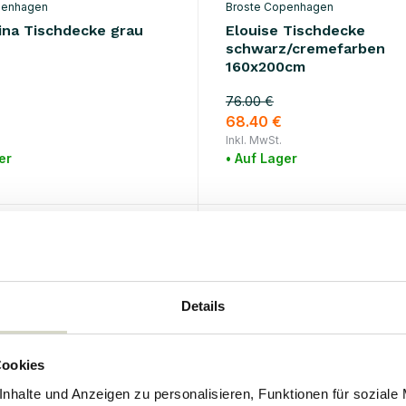
penhagen
Broste Copenhagen
ina Tischdecke grau
Elouise Tischdecke
schwarz/cremefarben
160x200cm
76.00 €
68.40 €
Inkl. MwSt.
er
• Auf Lager
SALE 10%
Details
Cookies
nhalte und Anzeigen zu personalisieren, Funktionen für soziale