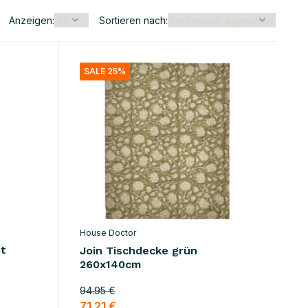
Anzeigen:
Sortieren nach:
SALE 25%
House Doctor
ot
Join Tischdecke grün
260x140cm
94.95 €
71.21 €