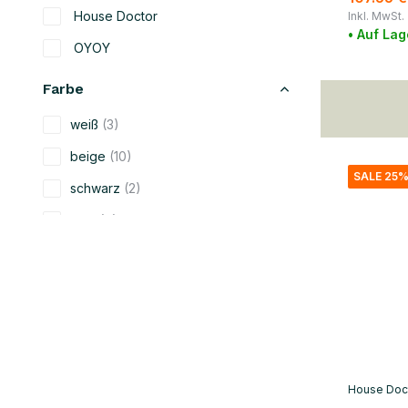
House Doctor
Inkl. MwSt.
• Auf Lag
OYOY
Farbe
weiß
(3)
beige
(10)
SALE 25
schwarz
(2)
blau
(6)
grün
(3)
grau
(5)
gelb
(3)
orange
(2)
rot
(1)
House Doc