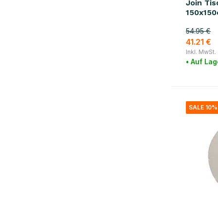
braun
(4)
Join Ti
150x15
Mehr anzeigen
54.95 €
Material
41.21 €
Inkl. MwSt.
Baumwolle
(22)
• Auf Lag
SALE 10%