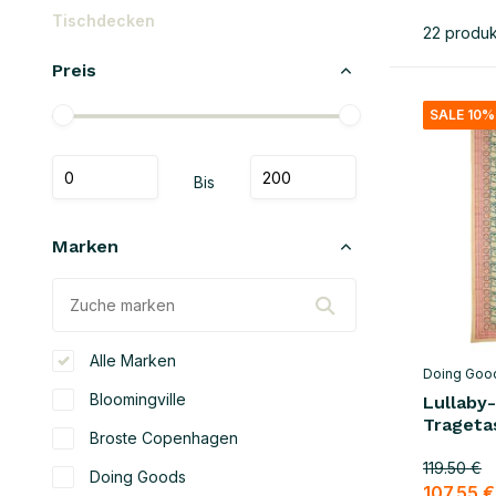
Tischdecken
22 produ
Preis
SALE 10%
Bis
Marken
Alle Marken
Doing Goo
Bloomingville
Lullaby-
Trageta
Broste Copenhagen
119.50 €
Doing Goods
107.55 €