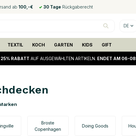
ersand ab
100,-€
30 Tage
Rückgaberecht
DE
TEXTIL
KOCH
GARTEN
KIDS
GIFT
!
25% RABATT
AUF AUSGEWÄHLTEN ARTIKELN.
ENDET AM 06-08
chdecken
Marken
Broste
ngville
Doing Goods
Hou
Copenhagen