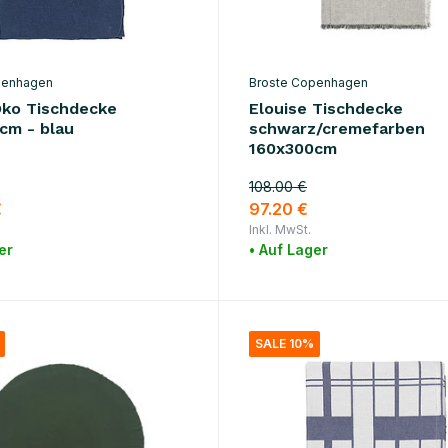
penhagen
Broste Copenhagen
Öko Tischdecke
Elouise Tischdecke
cm - blau
schwarz/cremefarben
160x300cm
108.00 €
€
97.20 €
Inkl. MwSt.
er
• Auf Lager
SALE 10%