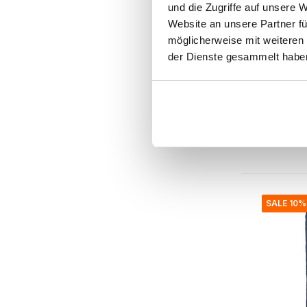
und die Zugriffe auf unsere 
Website an unsere Partner fü
Broste Co
möglicherweise mit weiteren
Earl Ti
der Dienste gesammelt habe
Regenta
130.00 €
117.00 €
Inkl. MwSt.
• Auf Lag
SALE 10%