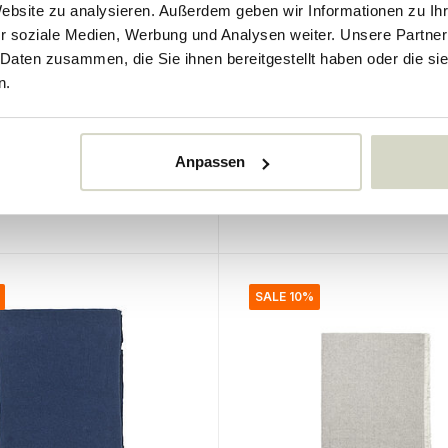
Website zu analysieren. Außerdem geben wir Informationen zu I
r soziale Medien, Werbung und Analysen weiter. Unsere Partner
penhagen
Broste Copenhagen
 Daten zusammen, die Sie ihnen bereitgestellt haben oder die s
schdecke 160x300cm -
Elouise Tischdecke
n.
g / Feuerstein
grau/cremefarben 160x
108.00 €
97.20 €
Anpassen
Inkl. MwSt.
er
• Auf Lager
SALE 10%