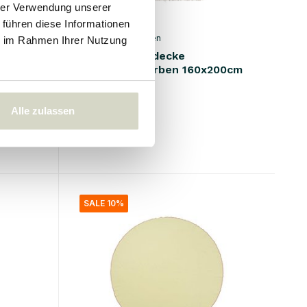
hrer Verwendung unserer
 führen diese Informationen
Broste Copenhagen
ie im Rahmen Ihrer Nutzung
Elouise Tischdecke
300cm
grau/cremefarben 160x200cm
76.00 €
68.40 €
Alle zulassen
Inkl. MwSt.
• Auf Lager
SALE 10%