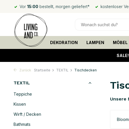
Vor
15:00
bestellt, morgen geliefert*
kostenloser V
DEKORATION
LAMPEN
MÖBEL
SALE
Zurück
Startseite
TEXTIL
Tischdecken
Tis
TEXTIL
Teppiche
Unsere 
Kissen
Wirft / Decken
Bloomi
Bathmats