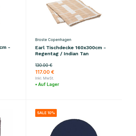
Broste Copenhagen
cm -
Earl Tischdecke 160x300cm -
Regentag / Indian Tan
130.00 €
117.00 €
Inkl. MwSt.
• Auf Lager
SALE 10%